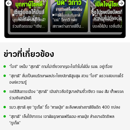
02:58
00:51
02:48
ษดา
บุกเซอร์ไพรส์ผู้โชคดี!
“มด” วิภาวี เผย
เปิดใจผู้โชคดี! "เชียร์
โชค
ร่วมกิจกรรม "เชียร์
สภาพร่างกายดีขึ้น
บอลให้มัน เฮลั่นรับ
าก
บอลให้มัน เฮลั่นรับ
อย่างต่อเนื่อง พร้อม
โชค ทุกที่ทุกเวลา"
โชค ทุกที่ทุกเวลา"
พยายามลงสนามให้
ซื้อไปรษณียบัตรกี่ใบ?
มากขึ้น เพื่อเรียก
นำเงินไปทำอะไร?
ความมั่นใจ
ข่าวที่เกี่ยวข้อง
“ไอซ์” เหน็บ “สุชาติ” ถามไม่เชี่ยวชาญอะไรทำไมได้นั่ง รมต. อยู่เรื่อย
“สุชาติ” ลั่นเป็นคนรักษาผลประโยชน์ชาติสูงสุด สวน “ไอซ์” ตรวจสอบแต่ไร้
องค์ความรู้
แค่สีสันการเมือง “สุชาติ” เมินข่าวลือรัฐบาลข้ามขั้วเขียว แดง ส้ม ย้ำพรรค
ร่วมยังสามัคคี
รมว.สุชาติ ลุย “ภูเก็ต” รื้อ “หาดนุ้ย” ตะลึงพบต่างชาติยึดอีก 400 แปลง
“สุชาติ” เล็งใช้ยาแรง เอาผิดรุกหาดฟรีดอม-หาดนุ้ย ล้างบางอิทธิพล
“ภูเก็ต”