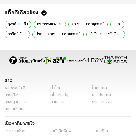
แท็กที่เกี่ยวข้อง
สุชาติ ชมกลิ่น
กระทรวงแรงงาน
คณะกรรมการอุทธรณ์
สปส.
อาทิตย์ อิสโม
ประธานคณะกรรมการอุทธรณ์
สำนักงานประกันสังคม
ผู้ประกันตน
ข่าวการเมือง
ข่าวการเมืองวันนี้
ข่าวการเมืองออนไลน์
ข่าวการเมือง ไทยรัฐ
ข่าววันนี้
เรื่องเด่น
ข่าวทั่วไป
ข่าว
พระราชสำนัก
ทั่วไทย
ในกระแส
การเมือง
นโยบายรัฐ
ต่างประเทศ
อาชญากรรม
ยานยนต์
ราคาทองคำ
ความยั่งยืน
เนื้อหาที่น่าสนใจ
รายงานพิเศษ
หนังสือพิมพ์
คอลัมน์