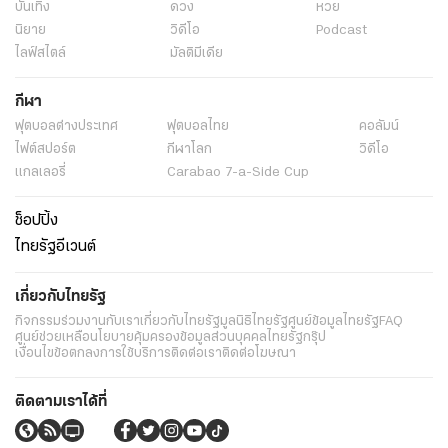
บันเทิง
ดวง
หวย
นิยาย
วิดีโอ
Podcast
ไลฟ์สไตล์
มัลติมีเดีย
กีฬา
ฟุตบอลต่่างประเทศ
ฟุตบอลไทย
คอลัมน์
ไฟต์สปอร์ต
กีฬาโลก
วิดีโอ
แกลเลอรี่
Carabao 7-a-Side Cup
ช็อปปิ้ง
ไทยรัฐอีเวนต์
เกี่ยวกับไทยรัฐ
กิจกรรม
ร่วมงานกับเรา
เกี่ยวกับไทยรัฐ
มูลนิธิไทยรัฐ
ศูนย์ข้อมูลไทยรัฐ
FAQ
ศูนย์ช่วยเหลือ
นโยบายคุ้มครองข้อมูลส่วนบุคคลไทยรัฐกรุ๊ป
เงื่อนไขข้อตกลงการใช้บริการ
ติดต่อเรา
ติดต่อโฆษณา
ติดตามเราได้ที่