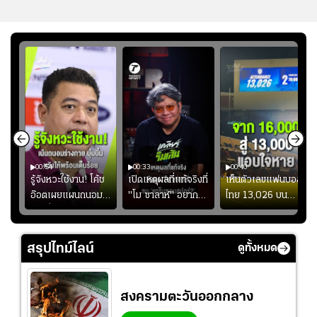
00:54
00:33
00:40
ร
รู้จังหวะใช้งาน! โค้ช
เปิดเหตุผลที่แท้จริงที่
เห็นตัวเลขแฟนบอล
อ๊อตเผยแผนถนอม
"โม ซาลาห์" อยาก
ไทย 13,026 บน
ึ้น
“บุ๋มบิ๋ม” เพื่อรักษา
ย้ายซบ "แทร็บซอนส
สกอร์บอร์ดแล้วแอบ
ย
ร่างกายให้พร้อมที่สุด
ปอร์"
ใจหาย น้อยกว่านัดที่
ที่
แล้วเจอมาเลเซียตั้ง
สรุปไทม์ไลน์
ดูทั้งหมด
อย่างเห็นได้ชัด
สงครามตะวันออกกลาง