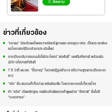
ติดตาม
ข่าวที่เกี่ยวข้อง
“ภราดร” น้อมรับผลโพลความนิยมรัฐบาลตก ขอบคุณ ปชช. เป็นกระจกส่อง
ขอโอกาสแก้มือแล้วมาประเมินใหม่
การเมืองเน้นวาทกรรมไม่ได้ประโยชน์ “ต่อศักดิ์” เผยทีมชัชชาติ พร้อมดัน
200 นโยบายทำทันที
7 ปี ว่าที่ ผบ.ตร. “บิ๊กราญ” โอกาสปฏิรูปตำรวจ หรือวางฐานการเมืองระยะ
ยาว
“เท้ง” ลั่น ตนเองก็เจ็บปวด หลังด้อมส้ม โอดเอาคะแนนไปโหวตโจร
ท้า “คริส” เปิดหลักฐาน แต่ต้องรับผิดชอบคำพูดด้วย “ชัชชาติ” ลั่นไม่มี
“ระบบอากง”