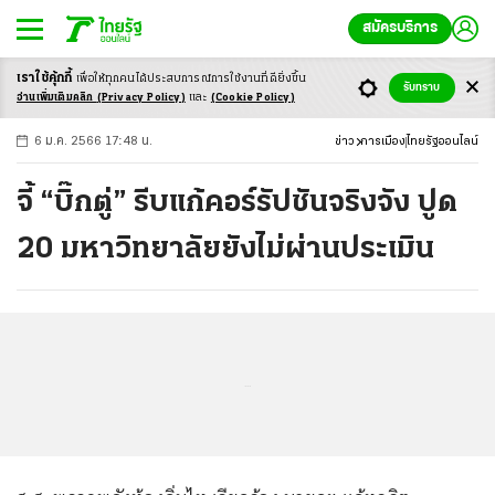
สมัครบริการ
เราใช้คุ้กกี้
เพื่อให้ทุกคนได้ประสบ
การณ์การใช้งานที่ดียิ่งขึ้น
+
ก
ก
-ก
รับทราบ
อ่านเพิ่มเติมคลิก
(Privacy Policy)
และ
(Cookie Policy)
6 ม.ค. 2566 17:48 น.
ข่าว
การเมือง
ไทยรัฐออนไลน์
จี้ “บิ๊กตู่” รีบแก้คอร์รัปชันจริงจัง ปูด
20 มหาวิทยาลัยยังไม่ผ่านประเมิน
...