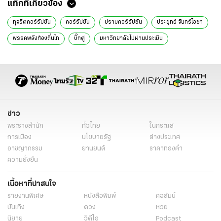
แท็กที่เกี่ยวข้อง
ทุจริตคอร์รัปชัน
คอร์รัปชัน
ปราบคอร์รัปชัน
ประยุทธ์ จันทร์โอชา
พรรคพลังท้องถิ่นไท
บิ๊กตู่
มหาวิทยาลัยไม่ผ่านประเมิน
มหาวิทยาลัย
โกวิทย์ พวงงาม
ปราบคอร์รัปชันหน่วยงานรัฐ
หน่วยงานรัฐ
ข่าวการเมือง
ข่าวการเมืองวันนี้
ข่าวการเมืองออนไลน์
ข่าวการเมือง ไทยรัฐ
ข่าววันนี้
ข่าว
พระราชสำนัก
ทั่วไทย
ในกระแส
การเมือง
นโยบายรัฐ
ต่างประเทศ
อาชญากรรม
ยานยนต์
ราคาทองคำ
ความยั่งยืน
เนื้อหาที่น่าสนใจ
รายงานพิเศษ
หนังสือพิมพ์
คอลัมน์
บันเทิง
ดวง
หวย
นิยาย
วิดีโอ
Podcast