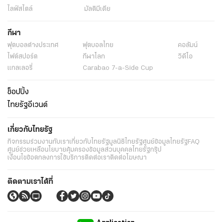
ไลฟ์สไตล์
มัลติมีเดีย
กีฬา
ฟุตบอลต่่างประเทศ
ฟุตบอลไทย
คอลัมน์
ไฟต์สปอร์ต
กีฬาโลก
วิดีโอ
แกลเลอรี่
Carabao 7-a-Side Cup
ช็อปปิ้ง
ไทยรัฐอีเวนต์
เกี่ยวกับไทยรัฐ
กิจกรรม
ร่วมงานกับเรา
เกี่ยวกับไทยรัฐ
มูลนิธิไทยรัฐ
ศูนย์ข้อมูลไทยรัฐ
FAQ
ศูนย์ช่วยเหลือ
นโยบายคุ้มครองข้อมูลส่วนบุคคลไทยรัฐกรุ๊ป
เงื่อนไขข้อตกลงการใช้บริการ
ติดต่อเรา
ติดต่อโฆษณา
ติดตามเราได้ที่