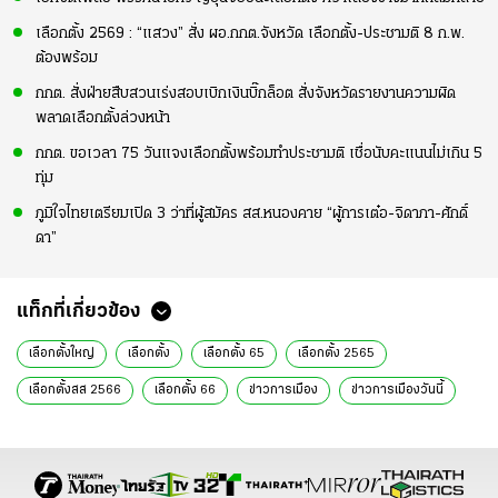
เลือกตั้ง 2569 : “แสวง” สั่ง ผอ.กกต.จังหวัด เลือกตั้ง-ประชามติ 8 ก.พ.
ต้องพร้อม
กกต. สั่งฝ่ายสืบสวนเร่งสอบเบิกเงินบิ๊กล็อต สั่งจังหวัดรายงานความผิด
พลาดเลือกตั้งล่วงหน้า
กกต. ขอเวลา 75 วันแจงเลือกตั้งพร้อมทำประชามติ เชื่อนับคะแนนไม่เกิน 5
ทุ่ม
ภูมิใจไทยเตรียมเปิด 3 ว่าที่ผู้สมัคร สส.หนองคาย “ผู้การเต๋อ-จิดาภา-ศักดิ์
ดา”
แท็กที่เกี่ยวข้อง
เลือกตั้งใหญ่
เลือกตั้ง
เลือกตั้ง 65
เลือกตั้ง 2565
เลือกตั้งสส 2566
เลือกตั้ง 66
ข่าวการเมือง
ข่าวการเมืองวันนี้
ข่าวการเมืองออนไลน์
ข่าวการเมือง เลือกตั้ง
ข่าวการเมือง ไทยรัฐ
ข่าวเลือกตั้ง
ข่าววันนี้
ณัฐวุฒิ ใสยเกื้อ
แพทองธาร ชินวัตร