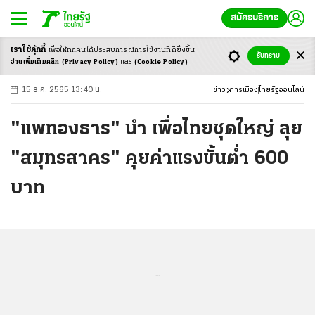
สมัครบริการ
เราใช้คุ้กกี้
เพื่อให้ทุกคนได้ประสบ
การณ์การใช้งานที่ดียิ่งขึ้น
+
ก
ก
-ก
รับทราบ
อ่านเพิ่มเติมคลิก
(Privacy Policy)
และ
(Cookie Policy)
15 ธ.ค. 2565 13:40 น.
ข่าว
การเมือง
ไทยรัฐออนไลน์
"แพทองธาร" นำ เพื่อไทยชุดใหญ่ ลุย
"สมุทรสาคร" คุยค่าแรงขั้นต่ำ 600
บาท
...