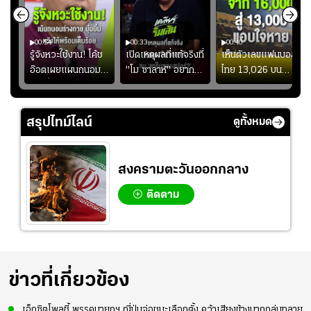
00:54
00:33
00:40
ร
รู้จังหวะใช้งาน! โค้ช
เปิดเหตุผลที่แท้จริงที่
เห็นตัวเลขแฟนบอล
อ๊อตเผยแผนถนอม
"โม ซาลาห์" อยาก
ไทย 13,026 บน
ึ้น
“บุ๋มบิ๋ม” เพื่อรักษา
ย้ายซบ "แทร็บซอนส
สกอร์บอร์ดแล้วแอบ
ย
ร่างกายให้พร้อมที่สุด
ปอร์"
ใจหาย น้อยกว่านัดที่
ที่
แล้วเจอมาเลเซียตั้ง
สรุปไทม์ไลน์
ดูทั้งหมด
อย่างเห็นได้ชัด
สงครามตะวันออกกลาง
ติดตาม
ข่าวที่เกี่ยวข้อง
เอ็กซิตโพลชี้ พรรคนายกฯ ญี่ปุ่นจ่อชนะเลือกตั้ง คว้าเสียงข้างมากถล่มทลาย