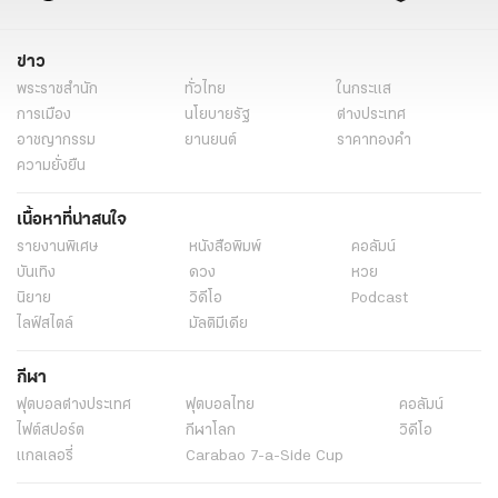
อิ๊งค์ แพทองธาร
หัวหน้าครอบครัวเพื่อไทย
สมุทรสาคร
ขึ้นค่าแรง 600 บาท
เงินเดือน ป.ตรี 2.5 หมื่น
การศึกษา
ข่าว
พระราชสำนัก
ทั่วไทย
ในกระแส
การเมือง
นโยบายรัฐ
ต่างประเทศ
อาชญากรรม
ยานยนต์
ราคาทองคำ
ความยั่งยืน
เนื้อหาที่น่าสนใจ
รายงานพิเศษ
หนังสือพิมพ์
คอลัมน์
บันเทิง
ดวง
หวย
นิยาย
วิดีโอ
Podcast
ไลฟ์สไตล์
มัลติมีเดีย
กีฬา
ฟุตบอลต่่างประเทศ
ฟุตบอลไทย
คอลัมน์
ไฟต์สปอร์ต
กีฬาโลก
วิดีโอ
แกลเลอรี่
Carabao 7-a-Side Cup