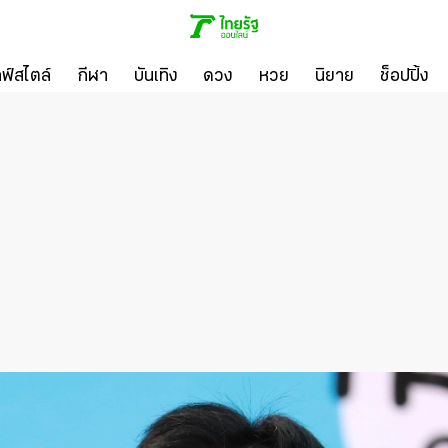
ลฟ์สไตล์
กีฬา
บันเทิง
ดวง
หวย
นิยาย
ช็อปปิ้ง