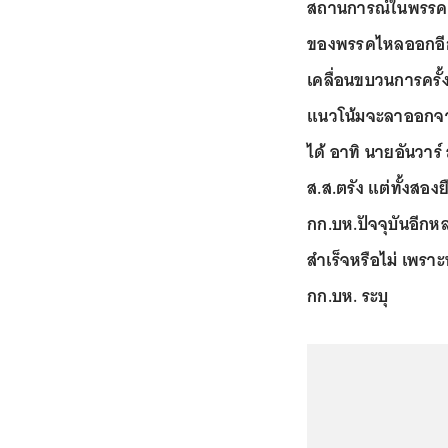
สถานการณ์ในพรรคอึม
ของพรรคไหลออกอีก 
เคลื่อนขบวนการครั้งน
แนวโน้มจะลาออกจากพ
ได้ อาทิ นายอันวาร์
ส.ส.ตรัง แต่ทั้งสองย
กก.บห.ปัจจุบันอีกหล
สำเร็จหรือไม่ เพราะห
กก.บห. ระบุ