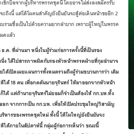
ูกเช็กบิลจากผู้บริหารพรรคชุดนี้ โดยอาจไม่ส่งลงสมัครรับ
ที่จะถึงนี้ แต่โต้โผคนสำคัญยังยืนยันจะสู้ต่อเดินหน้าขออีก 2
ารรวบรวมชื่อเป็นไปด้วยความยากลำบาก เพราะผู้ใหญ่ในพรรค
หมดแล้ว
 ธ.ค. ที่ผ่านมา หนึ่งในผู้ร่วมก่อการครั้งนี้ที่เป็นรอง
ึ่ง ได้ไปสารภาพผิดกับรองหัวหน้าพรรคฝ่ายที่กุมอำนาจ
ยได้เปิดเผยแผนการทั้งหมดรวมถึงผู้ร่วมขบวนการว่า เดิม
ห้ได้ 18 คน เพื่อกดดันนายจุรินทร์ ให้ลาออกจากหัวหน้า
ได้ แต่ถ้านายจุรินทร์ไม่ยอมก็จำเป็นต้องให้ กก.บห.ทั้ง
ออก จากการเป็น กก.บห. เพื่อให้เปิดประชุมใหญ่วิสามัญ
้บริหารของพรรคชุดใหม่ ทั้งนี้ โต้โผใหญ่ยังยืนยันจะ
ห้ได้ภายในสัปดาห์นี้ กลุ่มผู้ก่อการเห็นว่า ขณะนี้