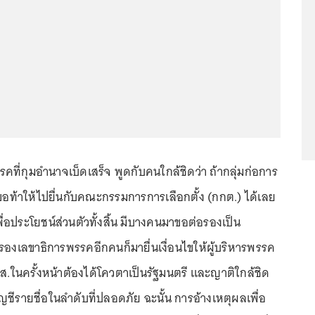
คที่กุมอำนาจเบ็ดเสร็จ พูดกับคนใกล้ชิดว่า ถ้ากลุ่มก่อการ
ขอท้าให้ไปยื่นกับคณะกรรมการการเลือกตั้ง (กกต.) ได้เลย
ื่อประโยชน์ส่วนตัวทั้งสิ้น มีบางคนมาขอต่อรองเป็น
วนรองเลขาธิการพรรคอีกคนก็มายื่นเงื่อนไขให้ผู้บริหารพรรค
ส.ส.ในครั้งหน้าต้องได้โควตาเป็นรัฐมนตรี และญาติใกล้ชิด
ญชีรายชื่อในลำดับที่ปลอดภัย ฉะนั้น การอ้างเหตุผลเพื่อ