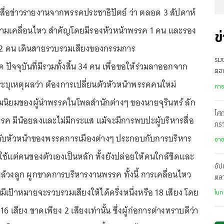
 ผู้สื่อข่าวรายงานจากพรรคประชาธิปัตย์ ว่า ตลอด 3 สัปดาห์
วามเคลื่อนไหว สำคัญโดยมีรองหัวหน้าพรรค 1 คน และรอง
ข
 2 คน เดินสายรวบรวมเสียงของกรรมการ
รมช
ปัจจุบันที่มีรวมทั้งสิ้น 34 คน เพื่อขอให้ร่วมลาออกจาก
ตอบ
ะบุเหตุผลว่า ต้องการเปลี่ยนตัวหัวหน้าพรรคคนใหม่
ไม่
การ
นิยมของผู้นำพรรคในโพลสำนักต่างๆ ของนายจุรินทร์ ลัก
โศก
รรค มีน้อยลงและไม่มีกระแส แม้จะมีการพบปะผู้บริหารสื่อ
กรา
ยบกับหัวหน้าของพรรคการเมืองต่างๆ ประกอบกับการบริหาร
ห่า
อา
ใช้แต่คนของตัวเองเป็นหลัก ทั้งยังปล่อยให้คนใกล้ชิดและ
อัป
ล้วงลูก ผูกขาดการบริหารงานพรรค ทั้งนี้ การเคลื่อนไหว
ตลา
พร
มมีเป้าหมายจะรวบรวมเสียงให้ได้ครึ่งหนึ่งหรือ 18 เสียง โดย
ในก
16 เสียง ขาดเพียง 2 เสียงเท่านั้น ซึ่งผู้ก่อการต่างทราบดีว่า