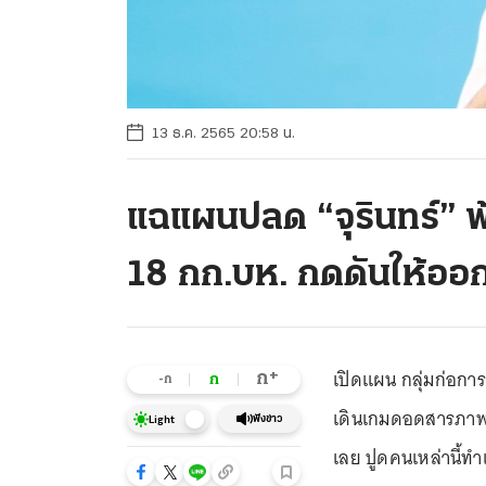
13 ธ.ค. 2565 20:58 น.
แฉแผนปลด “จุรินทร์” พ้
18 กก.บห. กดดันให้ออ
เปิดแผน กลุ่มก่อการ
+
ก
ก
-ก
เดินเกมดอดสารภาพ ฝ
ฟังข่าว
Light
เลย ปูดคนเหล่านี้ทำเ