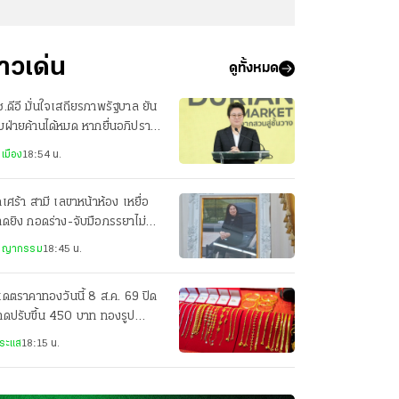
่าวเด่น
ดูทั้งหมด
.ดีอี มั่นใจเสถียรภาพรัฐบาล ยัน
ฝ่ายค้านได้หมด หากยื่นอภิปราย
ไว้วางใจ
เมือง
18:54 น.
เศร้า สามี เลขาหน้าห้อง เหยื่อ
ดยิง กอดร่าง-จับมือภรรยาไม่
ง ยังทำใจไม่ได้
ชญากรรม
18:45 น.
เดตราคาทองวันนี้ 8 ส.ค. 69 ปิด
ดปรับขึ้น 450 บาท ทองรูป
รณขาย 68,650 บาท
ระแส
18:15 น.