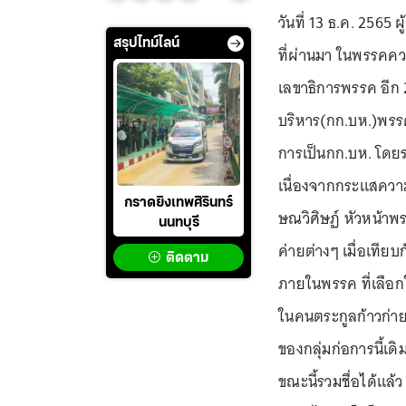
วันที่ 13 ธ.ค. 2565
สรุปไทม์ไลน์
ที่ผ่านมา ในพรรคค
เลขาธิการพรรค อีก
บริหาร(กก.บห.)พรรค 
การเป็นกก.บห. โดยร
เนื่องจากกระแสความ
กราดยิงเทพศิรินทร์
ษณวิศิษฏ์ หัวหน้าพ
นนทบุรี
ค่ายต่างๆ เมื่อเที
ติดตาม
ภายในพรรค ที่เลือก
ในคนตระกูลก้าวก่าย
ของกลุ่มก่อการนี้เดิ
ขณะนี้รวมชื่อได้แล้ว 