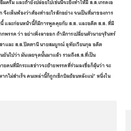
ครึม และถ้ายังปล่อยไปเช่นนี้จะยิ่งทำให้มี ส.ส.เกรดเอ
จึงเห็นพ้องว่าต้องทำอะไรสักอย่าง จนเป็นที่มาของการ
ี้ และก่อนหน้านี้ก็มีการพูดคุยกับ ส.ส. และอดีต ส.ส. ที่มี
รรค ว่า อย่าเพิ่งลาออก ถ้ามีการเปลี่ยนตัวนายจุรินทร์
 สาและ ส.ส.ปัตตานี นายสมบูรณ์ อุทัยเวียนกุล อดีต
ืนยันไปว่า มันเลยจุดนั้นมาแล้ว รวมถึงส.ส.ที่เป็น
ายคนที่มีกระแสข่าวจะย้ายพรรคที่ร่วมลงชื่อก็ลุ้นว่า จะ
ากไม่สำเร็จ คนเหล่านี้ก็ถูกเช็กบิลย้อนหลังแน่” หนึ่งใน
...