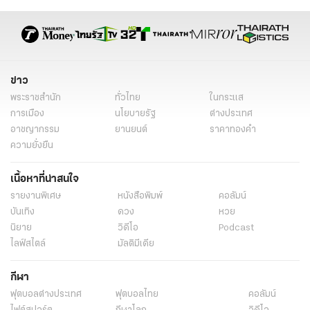
ข่าวเลือกตั้ง
ข่าววันนี้
นายกฯ ศักดิ์
นายกอบจ.สุราษฎร์ธานี
สุเทพ เทือกสุบรรณ
ลุงกำนัน
พงษ์ศักดิ์ จ่าแก้ว
รวมไทยสร้างชาติ
รทสช.
ประยุทธ์ จันทร์โอชา
บ้านหลังใหม่
บ้านหลังเก่า
ข่าว
การเมืองภาคใต้
นายกฯตู่
ข่าวทั่วไป
พระราชสำนัก
ทั่วไทย
ในกระแส
การเมือง
นโยบายรัฐ
ต่างประเทศ
อาชญากรรม
ยานยนต์
ราคาทองคำ
ความยั่งยืน
เนื้อหาที่น่าสนใจ
รายงานพิเศษ
หนังสือพิมพ์
คอลัมน์
บันเทิง
ดวง
หวย
นิยาย
วิดีโอ
Podcast
ไลฟ์สไตล์
มัลติมีเดีย
กีฬา
ฟุตบอลต่่างประเทศ
ฟุตบอลไทย
คอลัมน์