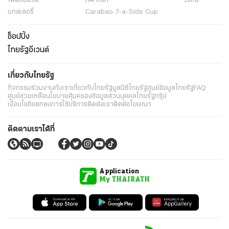
ไฟต์สปอร์ต
กีฬาโลก
วิดีโอ
แกลเลอรี่
Carabao 7-a-Side Cup
ช็อปปิ้ง
ไทยรัฐอีเวนต์
เกี่ยวกับไทยรัฐ
กิจกรรม
ร่วมงานกับเรา
เกี่ยวกับไทยรัฐ
มูลนิธิไทยรัฐ
ศูนย์ข้อมูลไทยรัฐ
FAQ
ศูนย์ช่วยเหลือ
นโยบายคุ้มครองข้อมูลส่วนบุคคลไทยรัฐกรุ๊ป
เงื่อนไขข้อตกลงการใช้บริการ
ติดต่อเรา
ติดต่อโฆษณา
ติดตามเราได้ที่
Application
My THAIRATH