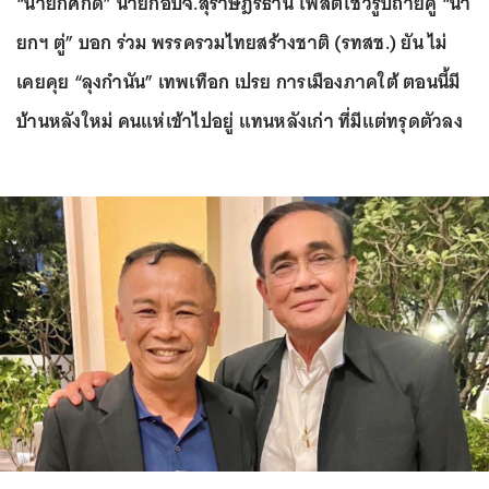
“นายกศักดิ์” นายกอบจ.สุราษฎร์ธานี โพสต์โชว์รูปถ่ายคู่ “นา
ยกฯ ตู่” บอก ร่วม พรรครวมไทยสร้างชาติ (รทสช.) ยัน ไม่
เคยคุย “ลุงกำนัน” เทพเทือก เปรย การเมืองภาคใต้ ตอนนี้มี
บ้านหลังใหม่ คนแห่เข้าไปอยู่ แทนหลังเก่า ที่มีแต่ทรุดตัวลง