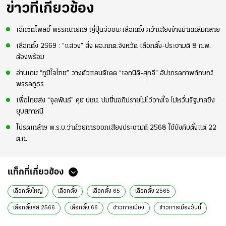
ข่าวที่เกี่ยวข้อง
เอ็กซิตโพลชี้ พรรคนายกฯ ญี่ปุ่นจ่อชนะเลือกตั้ง คว้าเสียงข้างมากถล่มทลาย
เลือกตั้ง 2569 : “แสวง” สั่ง ผอ.กกต.จังหวัด เลือกตั้ง-ประชามติ 8 ก.พ.
ต้องพร้อม
อ่านเกม “ภูมิใจไทย” วางตัวแคนดิเดต “เอกนิติ-ศุภจี” อัปเกรดภาพลักษณ์
พรรคภูธร
เพื่อไทยส่ง “จุลพันธ์” คุย ปชน. ปมยื่นอภิปรายไม่ไว้วางใจ ไม่หวั่นรัฐบาลชิง
ยุบสภาหนี
โปรดเกล้าฯ พ.ร.บ.ว่าด้วยการออกเสียงประชามติ 2568 ใช้บังคับตั้งแต่ 22
ต.ค.
แท็กที่เกี่ยวข้อง
เลือกตั้งใหญ่
เลือกตั้ง
เลือกตั้ง 65
เลือกตั้ง 2565
เลือกตั้งสส 2566
เลือกตั้ง 66
ข่าวการเมือง
ข่าวการเมืองวันนี้
ข่าวการเมืองออนไลน์
ข่าวการเมือง เลือกตั้ง
ข่าวการเมือง ไทยรัฐ