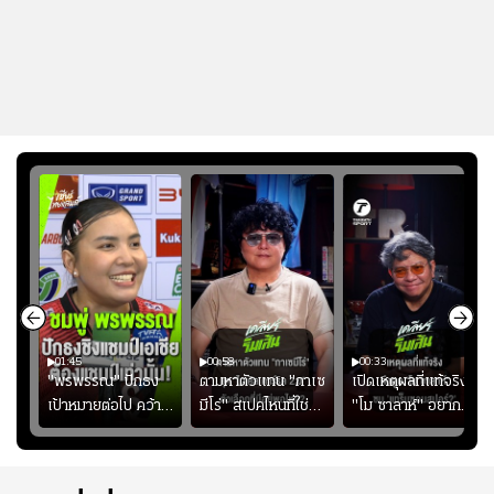
01:45
00:58
00:33
มรับ
"พรพรรณ" ปักธง
ตามหาตัวแทน "กาเซ
เปิดเหตุผลที่แท้จริงที่
ุก
เป้าหมายต่อไป คว้า
มีโร่" สเปคไหนที่ใช่
"โม ซาลาห์" อยาก
แชมป์ชิงแชมป์
สำหรับแมนยูยุค
ย้ายซบ "แทร็บซอนส
ญ
เอเชีย เพื่อตั๋ว
"คาร์ริค 2.0"?
ปอร์"
โอลิมปิก