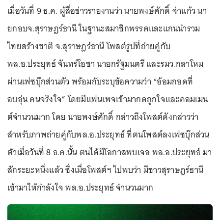
เมื่อวันที่ 9 ธ.ค. ผู้สื่อข่าวรายงานว่า นายพงษ์ศักดิ์ จ่าแก้ว นา
ยกอบจ.สุราษฎร์ธานี ในฐานะสมาชิกพรรคและแกนนำรวม
ไทยสร้างชาติ จ.สุราษฎร์ธานี โพสต์รูปที่ถ่ายคู่กับ
พล.อ.ประยุทธ์ จันทร์โอชา นายกรัฐมนตรี และรมว.กลาโหม
ผ่านเฟซบุ๊กส่วนตัว พร้อมกับระบุข้อความว่า “อ้อมกอดที่
อบอุ่น คนจริงใจ” โดยมีแฟนเพจเข้ามากดถูกใจและคอมเมน
ต์จำนวนมาก โดย นายพงษ์ศักดิ์ กล่าวถึงโพสต์ดังกล่าวว่า
สำหรับภาพถ่ายคู่กับพล.อ.ประยุทธ์ ที่ตนโพสต์ลงเฟซบุ๊กส่วน
ตัวเมื่อวันที่ 8 ธ.ค.นั้น ตนได้มีโอกาสพบเจอ พล.อ.ประยุทธ์ มา
สักระยะหนึ่งแล้ว ซึ่งเมื่อโพสต์ฯ ไปพบว่า มีชาวสุราษฎร์ธานี
เข้ามาให้กำลังใจ พล.อ.ประยุทธ์ จำนวนมาก