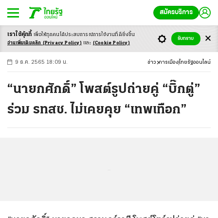
สมัครบริการ
เราใช้คุ้กกี้
เพื่อให้ทุกคนได้ประสบ
การณ์การใช้งานที่ดียิ่งขึ้น
+
ก
ก
-ก
รับทราบ
อ่านเพิ่มเติมคลิก
(Privacy Policy)
และ
(Cookie Policy)
9 ธ.ค. 2565 18:09 น.
ข่าว
การเมือง
ไทยรัฐออนไลน์
“นายกศักดิ์” โพสต์รูปถ่ายคู่ “บิ๊กตู่”
ร่วม รทสช. ไม่เคยคุย “เทพเทือก”
...