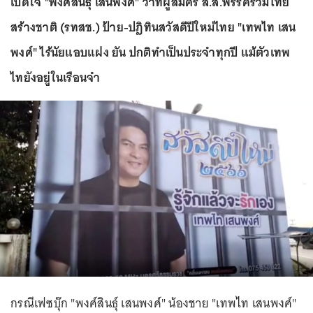
เปิดใจ "พงศ์สินธุ์ เสนพงศ์" ว่าที่ผู้สมัคร ส.ส.พรรครวมไทย
สร้างชาติ (รทสช.) ป้าย-ปฏิทินสวัสดีปีใหม่ไทย "เทพไท เสน
พงศ์" ไร้นัยแอบแฝง ยัน ปกติทำเป็นประจำทุกปี แม้ตัวเทพ
ไทยังอยู่ในเรือนจำ
กรณีเฟซบุ๊ก "พงศ์สินธุ์ เสนพงศ์" น้องชาย "เทพไท เสนพงศ์"