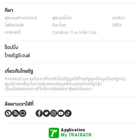
กีฬา
ฟุตบอลต่่างประเทศ
ฟุตบอลไทย
คอลัมน์
ไฟต์สปอร์ต
กีฬาโลก
วิดีโอ
แกลเลอรี่
Carabao 7-a-Side Cup
ช็อปปิ้ง
ไทยรัฐอีเวนต์
เกี่ยวกับไทยรัฐ
กิจกรรม
ร่วมงานกับเรา
เกี่ยวกับไทยรัฐ
มูลนิธิไทยรัฐ
ศูนย์ข้อมูลไทยรัฐ
FAQ
ศูนย์ช่วยเหลือ
นโยบายคุ้มครองข้อมูลส่วนบุคคลไทยรัฐกรุ๊ป
เงื่อนไขข้อตกลงการใช้บริการ
ติดต่อเรา
ติดต่อโฆษณา
ติดตามเราได้ที่
Application
My THAIRATH