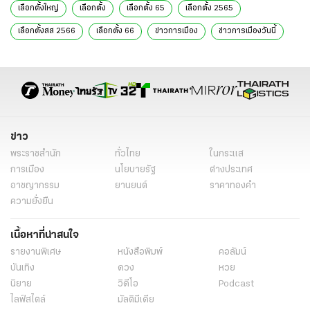
เลือกตั้งใหญ่
เลือกตั้ง
เลือกตั้ง 65
เลือกตั้ง 2565
เลือกตั้งสส 2566
เลือกตั้ง 66
ข่าวการเมือง
ข่าวการเมืองวันนี้
ข่าวการเมืองออนไลน์
ข่าวการเมือง เลือกตั้ง
ข่าวการเมือง ไทยรัฐ
ข่าวเลือกตั้ง
ข่าววันนี้
เทพไท เสนพงศ์
พงศ์สินธุ์ เสนพงศ์
รวมไทยสร้างชาติ
ปฏิทินสวัสดีปีใหม่
ขึ้นป้าย
นครศรีธรรมราช
ขอบคุณประชาชน
ไร้นับแอบแฝง
ภาพสวัสดีปีใหม่
ปีใหม่ 2566
ข่าว
ข่าวทั่วไป
พระราชสำนัก
ทั่วไทย
ในกระแส
การเมือง
นโยบายรัฐ
ต่างประเทศ
อาชญากรรม
ยานยนต์
ราคาทองคำ
ความยั่งยืน
เนื้อหาที่น่าสนใจ
รายงานพิเศษ
หนังสือพิมพ์
คอลัมน์
บันเทิง
ดวง
หวย
นิยาย
วิดีโอ
Podcast
ไลฟ์สไตล์
มัลติมีเดีย