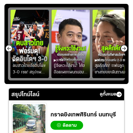
02:21
00:54
00:51
ูก
ตบสาวไทยอัดอินโดฯ
รู้จังหวะใช้งาน! โค้ช
สุดคึกคัก! แฟนลูก
าง
3-0 เซต! สรุปแผน
อ๊อตเผยแผนถนอม
ยางทยอยเดินทางมา
ทย
โค้ชอ๊อตติวเข้ม
“บุ๋มบิ๋ม” เพื่อรักษา
หน้าสนามกีฬา
้
ฟิตเนสต่อ พร้อมเผย
ร่างกายให้พร้อมที่สุด
สมโภชฯ กันอย่าง
ว
เหตุผล "บุ๋มบิ๋ม" ลง
คึกคัก ก่อนเกมเริ่ม
สรุปไทม์ไลน์
ดูทั้งหมด
ไม่เต็มเกม
2-3 ชั่วโมง
กราดยิงเทพศิรินทร์ นนทบุรี
ติดตาม