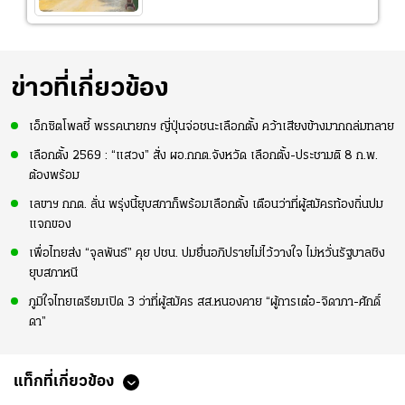
ข่าวที่เกี่ยวข้อง
เอ็กซิตโพลชี้ พรรคนายกฯ ญี่ปุ่นจ่อชนะเลือกตั้ง คว้าเสียงข้างมากถล่มทลาย
เลือกตั้ง 2569 : “แสวง” สั่ง ผอ.กกต.จังหวัด เลือกตั้ง-ประชามติ 8 ก.พ.
ต้องพร้อม
เลขาฯ กกต. ลั่น พรุ่งนี้ยุบสภาก็พร้อมเลือกตั้ง เตือนว่าที่ผู้สมัครท้องถิ่นปม
แจกของ
เพื่อไทยส่ง “จุลพันธ์” คุย ปชน. ปมยื่นอภิปรายไม่ไว้วางใจ ไม่หวั่นรัฐบาลชิง
ยุบสภาหนี
ภูมิใจไทยเตรียมเปิด 3 ว่าที่ผู้สมัคร สส.หนองคาย “ผู้การเต๋อ-จิดาภา-ศักดิ์
ดา”
แท็กที่เกี่ยวข้อง