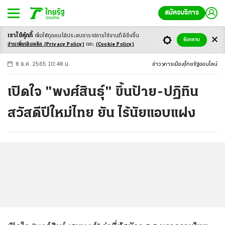
สมัครบริการ
เราใช้คุ้กกี้
เพื่อให้ทุกคนได้ประสบ
การณ์การใช้งานที่ดียิ่งขึ้น
+
ก
ก
-ก
รับทราบ
อ่านเพิ่มเติมคลิก
(Privacy Policy)
และ
(Cookie Policy)
8 ธ.ค. 2565 10:48 น.
ข่าว
การเมือง
ไทยรัฐออนไลน์
เปิดใจ "พงศ์สินธุ์" ขึ้นป้าย-ปฏิทิน
สวัสดีปีใหม่ไทย ยัน ไร้นัยแอบแฝง
...