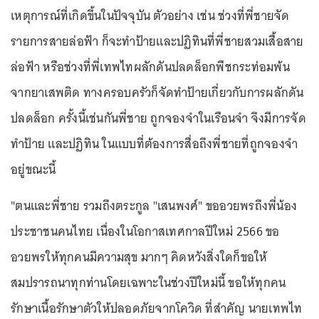
เหตุการณ์ที่เกิดขึ้นในปัจจุบัน ตัวอย่าง เช่น ช่วงที่พี่ชายจัด
รายการสายล่อฟ้า ก็จะทำป้ายและปฏิทินที่พี่ชายสวมเสื้อสาย
ล่อฟ้า หรือช่วงที่พี่เทพไทผลักดันปลดล็อกพืชกระท่อมพ้น
จากยาเสพติด ทางครอบครัวก็จัดทำป้ายเกี่ยวกับการผลักดัน
ปลดล็อก ครั้งนี้เช่นกันพี่ชาย ถูกจองจำในเรือนจำ จึงมีการจัด
ทำป้าย และปฏิทิน ในแบบที่ต้องการสื่อถึงพี่ชายที่ถูกจองจำ
อยู่ขณะนี้
"ตนและพี่ชาย รวมถึงตระกูล "เสนพงศ์" ขออวยพรถึงพี่น้อง
ประชาชนคนไทย เนื่องในโอกาสเทศกาลปีใหม่ 2566 ขอ
อวยพรให้ทุกคนมีความสุข มากๆ คิดหวังสิ่งใดก็ขอให้
สมปรารถนาทุกท่านโดยเฉพาะในช่วงปีใหม่นี้ ขอให้ทุกคน
รักษาเนื้อรักษาตัวให้ปลอดภัยจากโควิด ที่สำคัญ นายเทพไท