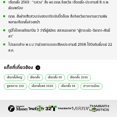
เลือกตั้ง 2569 : “แสวง” สั่ง ผอ.กกต.จังหวัด เลือกตั้ง-ประชามติ 8 ก.พ.
ต้องพร้อม
กกต. สั่งฝ่ายสืบสวนเร่งสอบเบิกเงินบิ๊กล็อต สั่งจังหวัดรายงานความผิด
พลาดเลือกตั้งล่วงหน้า
ภูมิใจไทยเตรียมเปิด 3 ว่าที่ผู้สมัคร สส.หนองคาย “ผู้การเต๋อ-จิดาภา-ศักดิ์
ดา”
โปรดเกล้าฯ พ.ร.บ.ว่าด้วยการออกเสียงประชามติ 2568 ใช้บังคับตั้งแต่ 22
ต.ค.
แท็กที่เกี่ยวข้อง
เลือกตั้งใหญ่
เลือกตั้ง
เลือกตั้ง 65
เลือกตั้ง 2565
สูตรหาร 100
เลือกตั้งสส 2566
เลือกตั้ง 66
ข่าวการเมือง
ข่าวการเมืองวันนี้
ข่าวการเมืองออนไลน์
ข่าวการเมือง เลือกตั้ง
ข่าวการเมือง ไทยรัฐ
ข่าวเลือกตั้ง
ข่าววันนี้
บัตรเลือกตั้ง 2 ใบ
ก้าวไกล
ธีรัจชัย พันธุมาศ
ส.ส.บัญชีรายชื่อ ก้าวไกล
ข่าวทั่วไป