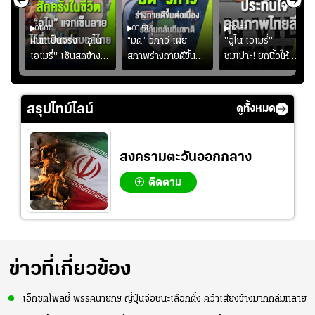
01:07
00:51
02:33
้อง
ฝันที่เป็นจริง! "อูไน
“มด” วิภาวี เผย
"อูไน เอเมรี่"
เอเมรี่" เซ็นสดข้าง
สภาพร่างกายดีขึ้น
ชมเปาะ! ยกนิ้วให้
รอยสักบนแผ่นหลัง
อย่างต่อเนื่อง พร้อม
แท็กติกบีจี แฮปปี้
ู่ใน
"คุณเต๊ะ" แฟนพันธุ์
พยายามลงสนามให้
สุดๆ กับการเยือนไทย
แท้วิลล่า นาน 33 ปี
มากขึ้น เพื่อเรียก
สรุปไทม์ไลน์
ดูทั้งหมด
ความมั่นใจ
สงครามตะวันออกกลาง
ติดตาม
ข่าวที่เกี่ยวข้อง
เอ็กซิตโพลชี้ พรรคนายกฯ ญี่ปุ่นจ่อชนะเลือกตั้ง คว้าเสียงข้างมากถล่มทลาย