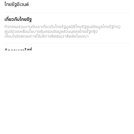
ไทยรัฐอีเวนต์
เกี่ยวกับไทยรัฐ
กิจกรรม
ร่วมงานกับเรา
เกี่ยวกับไทยรัฐ
มูลนิธิไทยรัฐ
ศูนย์ข้อมูลไทยรัฐ
FAQ
ศูนย์ช่วยเหลือ
นโยบายคุ้มครองข้อมูลส่วนบุคคลไทยรัฐกรุ๊ป
เงื่อนไขข้อตกลงการใช้บริการ
ติดต่อเรา
ติดต่อโฆษณา
ติดตามเราได้ที่
Application
My THAIRATH