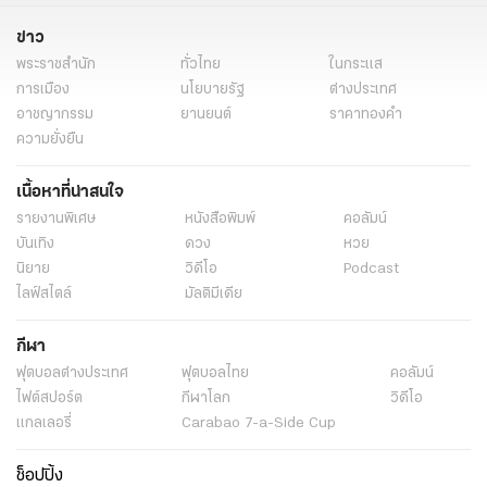
ข่าว
พระราชสำนัก
ทั่วไทย
ในกระแส
การเมือง
นโยบายรัฐ
ต่างประเทศ
อาชญากรรม
ยานยนต์
ราคาทองคำ
ความยั่งยืน
เนื้อหาที่น่าสนใจ
รายงานพิเศษ
หนังสือพิมพ์
คอลัมน์
บันเทิง
ดวง
หวย
นิยาย
วิดีโอ
Podcast
ไลฟ์สไตล์
มัลติมีเดีย
กีฬา
ฟุตบอลต่่างประเทศ
ฟุตบอลไทย
คอลัมน์
ไฟต์สปอร์ต
กีฬาโลก
วิดีโอ
แกลเลอรี่
Carabao 7-a-Side Cup
ช็อปปิ้ง