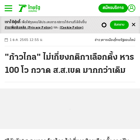
สมัครบริการ
เราใช้คุ้กกี้
เพื่อให้ทุกคนได้ประสบ
การณ์การใช้งานที่ดียิ่งขึ้น
+
ก
ก
-ก
รับทราบ
อ่านเพิ่มเติมคลิก
(Privacy Policy)
และ
(Cookie Policy)
1 ธ.ค. 2565 12:55 น.
ข่าว
การเมือง
ไทยรัฐออนไลน์
"ก้าวไกล" ไม่เกี่ยงกติกาเลือกตั้ง หาร
100 โว กวาด ส.ส.เขต มากกว่าเดิม
...