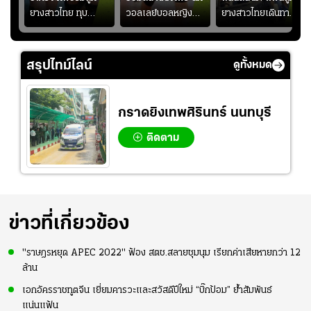
วัน
ยางสาวไทย ทุบ
วอลเลย์บอลหญิงทีม
ยางสาวไทยเดินทาง
!
ฟิลิปปินส์ 3-0! "บุ๋ม
ชาติไทย หวังใช้ 2
เข้ามาเชียร์สาวไทย
บิ๋ม" คืนสนามสุดปัง
เกมที่เหลือ ปรับจู
อย่างคึกคัก เพื่อให้
#วอลเลย์บอลชาย
นระบบทีมก่อนลุยชิง
กำลังใจ ก่อนที่สาว
สรุปไทม์ไลน์
ดูทั้งหมด
ทีมชาติไทย
แชมป์เอเชีย
ไทยจะคว้าชัย
กราดยิงเทพศิรินทร์ นนทบุรี
ติดตาม
ข่าวที่เกี่ยวข้อง
"ราษฎรหยุด APEC 2022" ฟ้อง สตช.สลายชุมนุม เรียกค่าเสียหายกว่า 12
ล้าน
เอกอัครราชทูตจีน เยี่ยมคารวะและสวัสดีปีใหม่ “บิ๊กป้อม” ย้ำสัมพันธ์
แน่นแฟ้น