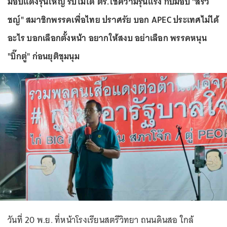
ม็อบแดงรุ่นใหญ่ รับไม่ได้ ตร.ใช้ความรุนแรง กับม็อบ "สิรวิ
ชญ์" สมาชิกพรรคเพื่อไทย ปราศรัย บอก APEC ประเทศไม่ได้
อะไร บอกเลือกตั้งหน้า อยากให้สงบ อย่าเลือก พรรคหนุน
"บิ๊กตู่" ก่อนยุติชุมนุม
วันที่ 20 พ.ย. ที่หน้าโรงเรียนสตรีวิทยา ถนนดินสอ ใกล้