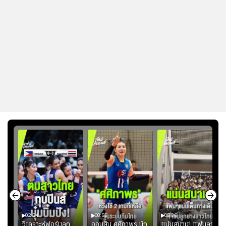
...
02:34
00:55
00:36
ขิน
วิเคราะห์ฟอร์มลูก
ออมสิน ศศิภาพร นัก
แน่นสนาม! แฟนลูก