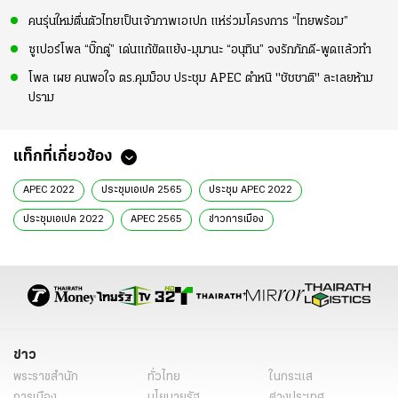
คนรุ่นใหม่ตื่นตัวไทยเป็นเจ้าภาพเอเปก แห่ร่วมโครงการ “ไทยพร้อม”
ซูเปอร์โพล “บิ๊กตู่” เด่นแก้ขัดแย้ง-มุมานะ “อนุทิน” จงรักภักดี-พูดแล้วทำ
โพล เผย คนพอใจ ตร.คุมม็อบ ประชุม APEC ตำหนิ "ชัชชาติ" ละเลยห้าม
ปราม
แท็กที่เกี่ยวข้อง
APEC 2022
ประชุมเอเปค 2565
ประชุม APEC 2022
ประชุมเอเปค 2022
APEC 2565
ข่าวการเมือง
ข่าวการเมืองออนไลน์
ข่าวการเมือง ไทยรัฐ
ข่าวด่วน
เรื่องเด่น
เสื้อแดงรุ่นใหญ่
สิรวิชญ์ เสรีธิวัฒน์
สมาชิกพรรคเพื่อไทย
ประยุทธ์ จันทร์โอชา
นายกรัฐมนตรี
ข่าวทั่วไป
ข่าว
พระราชสำนัก
ทั่วไทย
ในกระแส
การเมือง
นโยบายรัฐ
ต่างประเทศ