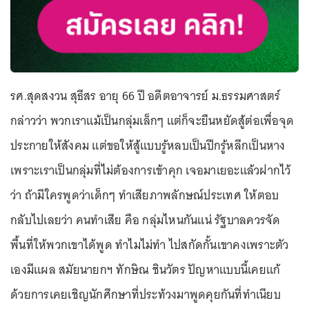
รศ.สุดสงวน สุธีสร อายุ 66 ปี อดีตอาจารย์ ม.ธรรมศาสตร์
กล่าวว่า พวกเราแม้เป็นกลุ่มเล็กๆ แต่ก็จะยืนหยัดสู้ต่อเพื่อจุด
ประกายให้สังคม แต่ขอให้สู้แบบรู้หลบเป็นปีกรู้หลีกเป็นหาง
เพราะเราเป็นกลุ่มที่ไม่ต้องการเข้าคุก เจอมาเยอะแล้วฝากไว้
ว่า ถ้ามีใครพูดว่าเด็กๆ ทำเสียภาพลักษณ์ประเทศ ให้ตอบ
กลับไปเลยว่า คนทำเสีย คือ กลุ่มไหนกันแน่ รัฐบาลควรจัด
พื้นที่ให้พวกเขาได้พูด ทำไมไม่ทำ ไปสกัดกั้นเขาคงเพราะตัว
เองมีแผล สมัยนายกฯ ทักษิณ ชินวัตร ปัญหาแบบนี้เคยแก้
ด้วยการเคยเชิญนักศึกษาที่ประท้วงมาพูดคุยกันที่ทำเนียบ