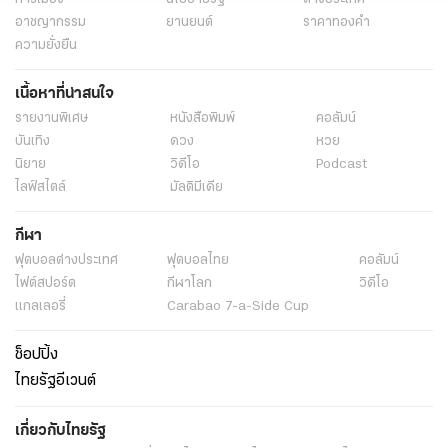
อาชญากรรม
ยานยนต์
ราคาทองคำ
ความยั่งยืน
เนื้อหาที่น่าสนใจ
รายงานพิเศษ
หนังสือพิมพ์
คอลัมน์
บันเทิง
ดวง
หวย
นิยาย
วิดีโอ
Podcast
ไลฟ์สไตล์
มัลติมีเดีย
กีฬา
ฟุตบอลต่่างประเทศ
ฟุตบอลไทย
คอลัมน์
ไฟต์สปอร์ต
กีฬาโลก
วิดีโอ
แกลเลอรี่
Carabao 7-a-Side Cup
ช็อปปิ้ง
ไทยรัฐอีเวนต์
เกี่ยวกับไทยรัฐ