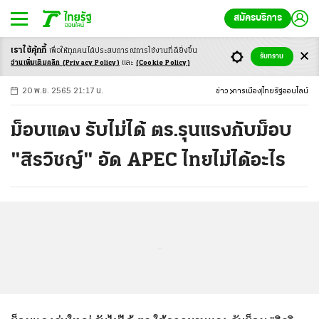
สมัครบริการ
เราใช้คุ้กกี้
เพื่อให้ทุกคนได้ประสบ
การณ์การใช้งานที่ดียิ่งขึ้น
+
ก
ก
-ก
รับทราบ
อ่านเพิ่มเติมคลิก
(Privacy Policy)
และ
(Cookie Policy)
20 พ.ย. 2565 21:17 น.
ข่าว
การเมือง
ไทยรัฐออนไลน์
ม็อบแดง รับไม่ได้ ตร.รุนแรงกับม็อบ
"สิรวิชญ์" อัด APEC ไทยไม่ได้อะไร
...