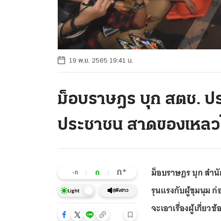
19 พ.ย. 2565 19:41 น.
ม็อบราษฎร บุก สตช. ป
ประชาชน สาดของเหลว
ม็อบราษฎร บุก สำน
+
ก
ก
-ก
รุนแรงกับผู้ชุมนุม
ฟังข่าว
Light
จะเอาเรื่องผู้เกี่ยวข้อ