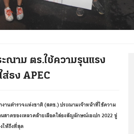
ระณาม ตร.ใช้ความรุนแรง
ใส่ธง APEC
ักงานตำรวจแห่งชาติ (สตช.) ประณามเจ้าหน้าที่ใช้ความ
 ก่อนสาดของเหลวคล้ายเลือดใส่ธงสัญลักษณ์เอเปก 2022 ขู่
งให้ถึงที่สุด