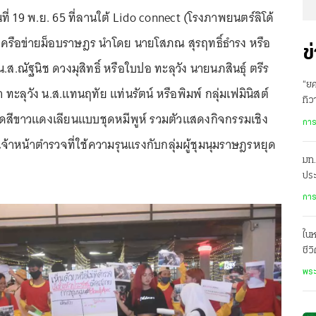
ันที่ 19 พ.ย. 65 ที่ลานใต้ Lido connect (โรงภาพยนตร์ลิโด้
เครือข่ายม็อบราษฎร นำโดย นายโสภณ สุรฤทธิ์ธำรง หรือ
ข
.ส.ณัฐนิช ดวงมุสิทธิ์ หรือใบปอ ทะลุวัง นายนภสินธุ์ ตรีร
“ยศ
 ทะลุวัง น.ส.แทนฤทัย แท่นรัตน์ หรือพิมพ์ กลุ่มเฟมินิสต์
ทิว
สีขาวแดงเลียนแบบชุดหมีพูห์ รวมตัวแสดงกิจกรรมเชิง
ทา
การ
้าหน้าตำรวจที่ใช้ความรุนแรงกับกลุ่มผู้ชุมนุมราษฎรหยุด
มท.
ประ
การ
ในห
ชีว
ใน
พระ