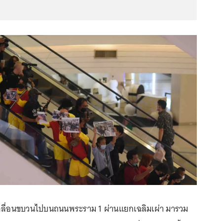
คลื่อนขบวนไปบนถนนพระราม 1 ผ่านแยกเฉลิมเผ่า มารวม