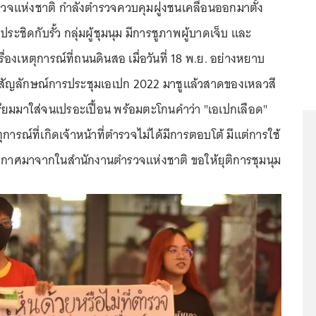
วจแห่งชาติ กำลังตำรวจควบคุมฝูงชนเคลื่อนออกมาตั้ง
าประชิดกับรั้ว กลุ่มผู้ชุมนุม มีการชูภาพผู้บาดเจ็บ และ
องเหตุการณ์ที่ถนนดินสอ เมื่อวันที่ 18 พ.ย. อย่างหยาบ
งสัญลักษณ์การประชุมเอเปก 2022 มาชูแล้วสาดของเหลวสี
รียมมาใส่จนเปรอะเปื้อน พร้อมตะโกนคำว่า "เอเปกเลือด"
หตุการณ์ที่เกิดเจ้าหน้าที่ตำรวจไม่ได้มีการตอบโต้ มีแต่การใช้
ะกาศมาจากในสำนักงานตำรวจแห่งชาติ ขอให้ยุติการชุมนุม