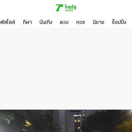
ลฟ์สไตล์
กีฬา
บันเทิง
ดวง
หวย
นิยาย
ช็อปปิ้ง