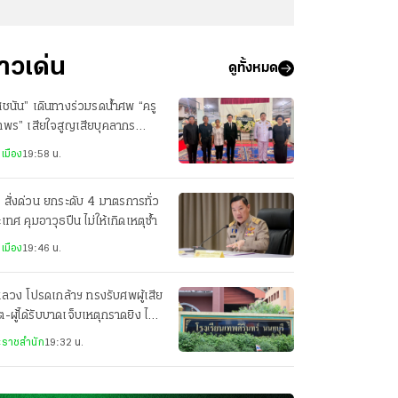
่าวเด่น
ดูทั้งหมด
ชนัน” เดินทางร่วมรดน้ำศพ “ครู
าพร” เสียใจสูญเสียบุคลากร
งการศึกษา
เมือง
19:58 น.
 สั่งด่วน ยกระดับ 4 มาตรการทั่ว
เทศ คุมอาวุธปืน ไม่ให้เกิดเหตุซ้ำ
เมือง
19:46 น.
ลวง โปรดเกล้าฯ ทรงรับศพผู้เสีย
ิต-ผู้ได้รับบาดเจ็บเหตุกราดยิง ไว้
พระบรมราชานุเคราะห์
ราชสำนัก
19:32 น.