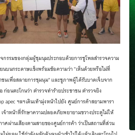
่า กิจกรรมของกลุ่มผู้ชุมนุมประกอบด้วยการชูโพลสำรวจความ
ียนบนกระดาษแข็งพร้อมข้อความว่า "เห็นด้วยหรือไม่ที่
ชาชนเพื่อสลายการชุมนุม" และชูภาพผู้ได้รับบาดเจ็บจาก
สอ ก่อนตะโกนว่า ตำรวจทำร้ายประชาชน ตำรวจยิง
apec ฯลฯเดินเท้ามุ่งหน้าไปยัง ศูนย์การค้าสยามพารา
้าม เจ้าหน้าที่รักษาความปลอดภัยพยายามขวางประตูไม่ให้
ประกาศผ่านเสียงตามสายของศูนย์การค้า ว่าเป็นสถานที่ส่วน
มนุมไม่ยอม ใช้กำลังผลักดันจนฝ่าเข้าไปได้แล้วเดินตะโกนไป