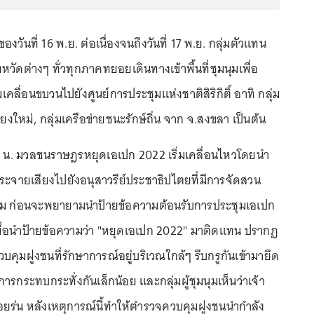
่ำของวันที่ 16 พ.ย. ต่อเนื่องจนถึงวันที่ 17 พ.ย. กลุ่มตัวแทน
ดต่างๆ ทั่วทุกภาคทยอยเดินทางเข้าพื้นที่ชุมนุมเพื่อ
คลื่อนขบวนไปยังศูนย์การประชุมแห่งชาติสิริกิติ์ อาทิ กลุ่ม
ยงใหม่, กลุ่มเครือข่ายชนะรักษ์ถิ่น จาก จ.สงขลา เป็นต้น
น. มวลชนราษฎรหยุดเอเปก 2022 เริ่มเคลื่อนไหวโดยนำ
ระจายเสียงไปยังอนุสาวรีย์ประชาธิปไตยที่มีการจัดสวน
าม ก่อนจะพยายามนำป้ายข้อความต้อนรับการประชุมเอเปก
เพื่อนำป้ายข้อความว่า "หยุดเอเปก 2022" มาติดแทน ปรากฏ
วบคุมฝูงชนที่รักษาการณ์อยู่บริเวณใกล้ๆ รีบกรูกันเข้ามายึด
การกระทบกระทั่งกันเล็กน้อย และกลุ่มผู้ชุมนุมเห็นว่าเจ้า
ถอยร่น หลังเหตุการณ์นี้ทำให้ตำรวจควบคุมฝูงชนนำกำลัง