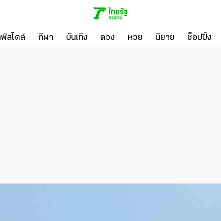
ลฟ์สไตล์
กีฬา
บันเทิง
ดวง
หวย
นิยาย
ช็อปปิ้ง