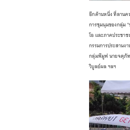
อีกด้านหนึ่ง ที่ลาน
การชุมนุมของกลุ่ม 
โอ และภาคประชาชน
กรรมการประสานงา
กลุ่มพีมูฟ นายจตุภั
วิบูลย์ผล ฯลฯ