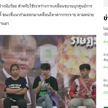
ฟางนับร้อย สำหรับใช้ระหว่างการเคลื่อนขบวนบุกศูนย์การ
กิติ์ ขณะที่แนวร่วมออกมาเคลื่อนไหวดาวกระจาย ตามหน่วย
ข
่ผ่านมา
ไต้
ญี่
อพ
ต่า
ซาอ
สั
เดี
ต่า
ตร.
ขัง
อั
ทั่ว