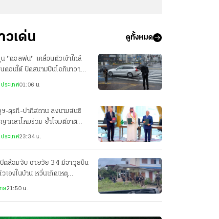
่าวเด่น
ดูทั้งหมด
ฝุ่น "ดอลฟิน" เคลื่อนตัวเข้าใกล้
ปุ่นตอนใต้ ปิดสนามบินโอกินาวา
ยพประชาชน-เจ็บ 3 ราย
งประเทศ
01:06 น.
ุฯ-ตุรกี-ปากีสถาน ลงนามสนธิ
ญญากลาโหมร่วม ย้ำโจมตีชาติ
ยวเท่ากับโจมตีทั้ง 3 ประเทศ
งประเทศ
23:34 น.
ปิดล้อมจับ ชายวัย 34 มีอาวุธปืน
ตัวเองในบ้าน หวั่นเกิดเหตุ
นตราย
ไทย
21:50 น.