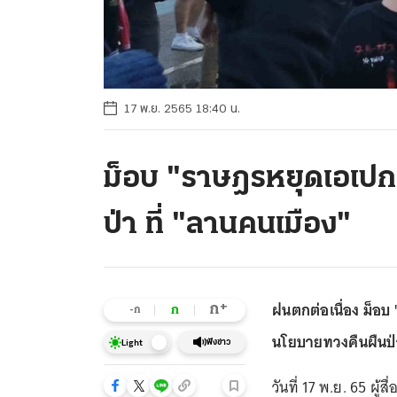
17 พ.ย. 2565 18:40 น.
ม็อบ "ราษฎรหยุดเอเปก
ป่า ที่ "ลานคนเมือง"
ฝนตกต่อเนื่อง ม็อบ
+
ก
ก
-ก
นโยบายทวงคืนผืนป่า
ฟังข่าว
Light
วันที่ 17 พ.ย. 65 ผ