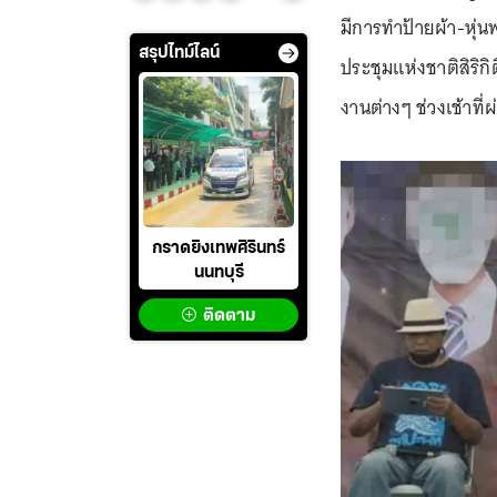
มีการทำป้ายผ้า-หุ่น
สรุปไทม์ไลน์
ประชุมแห่งชาติสิริ
งานต่างๆ ช่วงเช้าที
กราดยิงเทพศิรินทร์
นนทบุรี
ติดตาม