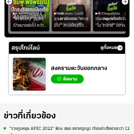
01:45
00:58
00:33
มรับ
"พรพรรณ" ปักธง
ตามหาตัวแทน "กาเซ
เปิดเหตุผลที่แท้จริงที่
ุก
เป้าหมายต่อไป คว้า
มีโร่" สเปคไหนที่ใช่
"โม ซาลาห์" อยาก
แชมป์ชิงแชมป์
สำหรับแมนยูยุค
ย้ายซบ "แทร็บซอนส
ญ
เอเชีย เพื่อตั๋ว
"คาร์ริค 2.0"?
ปอร์"
โอลิมปิก
สรุปไทม์ไลน์
ดูทั้งหมด
สงครามตะวันออกกลาง
ติดตาม
ข่าวที่เกี่ยวข้อง
"ราษฎรหยุด APEC 2022" ฟ้อง สตช.สลายชุมนุม เรียกค่าเสียหายกว่า 12