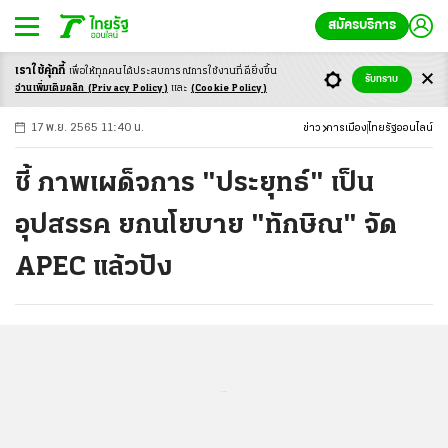
สมัครบริการ
เราใช้คุ้กกี้
เพื่อให้ทุกคนได้ประสบ
การณ์การใช้งานที่ดียิ่งขึ้น
+
ก
ก
-ก
รับทราบ
อ่านเพิ่มเติมคลิก
(Privacy Policy)
และ
(Cookie Policy)
17 พ.ย. 2565 11:40 น.
ข่าว
การเมือง
ไทยรัฐออนไลน์
ชี้ ภาพเผด็จการ "ประยุทธ์" เป็น
อุปสรรค ยกนโยบาย "ทักษิณ" จัด
APEC แล้วปัง
...