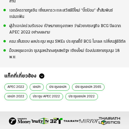
ล้าน
เอกอัครราชทูตจีน เยี่ยมคารวะและสวัสดีปีใหม่ “บิ๊กป้อม” ย้ำสัมพันธ์
แน่นแฟ้น
ผู้นำเอเปคร่วมรับรอง เป้าหมายกรุงเทพฯ ว่าด้วยเศรษฐกิจ BCG ปิดฉาก
APEC 2022 อย่างงดงาม
ครม.เห็นชอบ ผลประชุม หนุน SMEs ประยุกต์ใช้ BCG โมเดล เปลี่ยนสู่ดิจิทัล
ม็อบหยุดเอเปก ชุมนุมหน้ากงศุลสหรัฐฯ เชียงใหม่ ร้องปมสลายชุมนุม 18
พ.ย.
แท็กที่เกี่ยวข้อง
APEC 2022
เอเปก
ประชุมเอเปค
ประชุมเอเปค 2565
เอเปก 2022
ประชุม APEC 2022
ประชุมเอเปค 2022
APEC 2565
ข่าว APEC
ข่าวการเมือง
ข่าวการเมืองออนไลน์
ข่าวการเมือง ไทยรัฐ
ประยุทธ์ จันทร์โอชา
นายกรัฐมนตรี
ทักษิณ ชินวัตร
จิราพร สินธุไพร
ส.ส.ร้อยเอ็ด เพื่อไทย
ข่าวทั่วไป