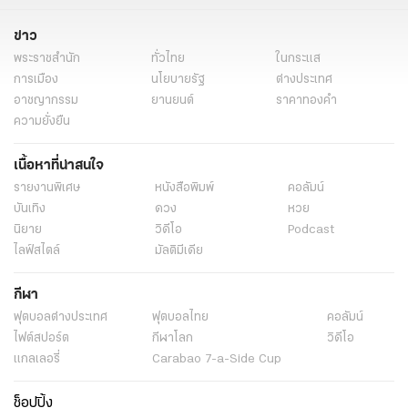
ข่าว
พระราชสำนัก
ทั่วไทย
ในกระแส
การเมือง
นโยบายรัฐ
ต่างประเทศ
อาชญากรรม
ยานยนต์
ราคาทองคำ
ความยั่งยืน
เนื้อหาที่น่าสนใจ
รายงานพิเศษ
หนังสือพิมพ์
คอลัมน์
บันเทิง
ดวง
หวย
นิยาย
วิดีโอ
Podcast
ไลฟ์สไตล์
มัลติมีเดีย
กีฬา
ฟุตบอลต่่างประเทศ
ฟุตบอลไทย
คอลัมน์
ไฟต์สปอร์ต
กีฬาโลก
วิดีโอ
แกลเลอรี่
Carabao 7-a-Side Cup
ช็อปปิ้ง