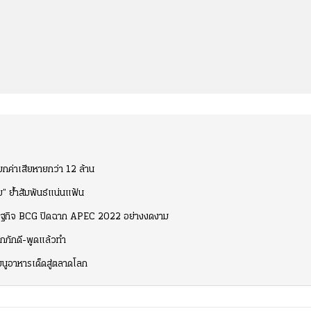
ค่าเสียหายกว่า 12 ล้าน
ม” ย้ำสัมพันธ์แน่นแฟ้น
ศรษฐกิจ BCG ปิดฉาก APEC 2022 อย่างงดงาม
รักภักดี-พูดแล้วทำ
นูอาหารเด็ดสู่ตลาดโลก