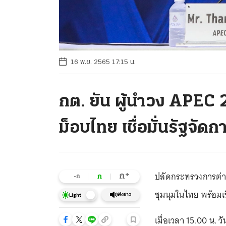
16 พ.ย. 2565 17:15 น.
กต. ยัน ผู้นำวง APEC 
ม็อบไทย เชื่อมั่นรัฐจัดก
ปลัดกระทรวงการต่างป
+
ก
ก
-ก
ชุมนุมในไทย พร้อมเ
ฟังข่าว
Light
เมื่อเวลา 15.00 น. วั