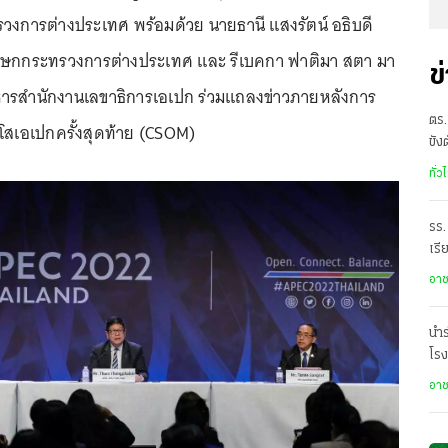
วงการต่างประเทศ พร้อมด้วย นายธานี แสงรัตน์ อธิบดี
ษกกระทรวงการต่างประเทศ และ รีเบคกา ฟาติมา สตา มา
ข
ิหารสำนักงานเลขาธิการเอเปก ร่วมแถลงข่าวภายหลังการ
ตร.
วุโสเอเปกครั้งสุดท้าย (CSOM)
ขัง
อั
ทั่ว
รร.
เรี
ราด
อา
นำร
โรง
อา