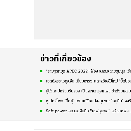
ข่าวที่เกี่ยวข้อง
"ราษฎรหยุด APEC 2022" ฟ้อง สตช.สลายชุมนุม เรียก
เอกอัครราชทูตจีน เยี่ยมคารวะและสวัสดีปีใหม่ “บิ๊กป้อ
ผู้นำเอเปคร่วมรับรอง เป้าหมายกรุงเทพฯ ว่าด้วยเ
ซูเปอร์โพล “บิ๊กตู่” เด่นแก้ขัดแย้ง-มุมานะ “อนุทิน” จง
Soft power ศอ.บต.จับมือ "เชฟชุมพล" สร้างเชฟ-เม