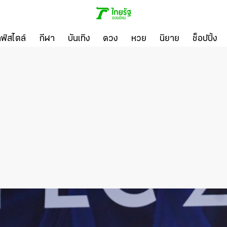
ลฟ์สไตล์
กีฬา
บันเทิง
ดวง
หวย
นิยาย
ช็อปปิ้ง