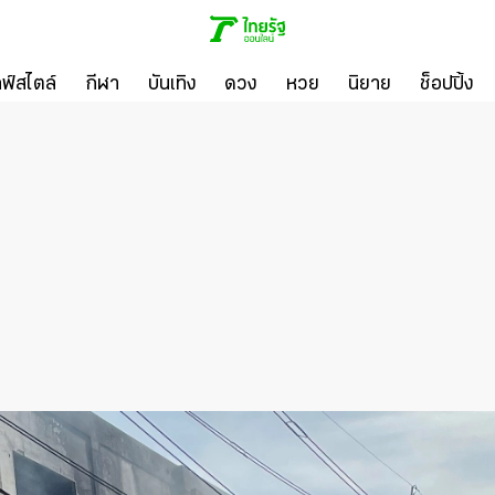
ลฟ์สไตล์
กีฬา
บันเทิง
ดวง
หวย
นิยาย
ช็อปปิ้ง