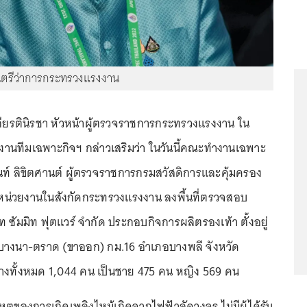
มนตรีว่าการกระทรวงแรงงาน
ียรตินิรชา หัวหน้าผู้ตรวจราชการกระทรวงแรงงาน ใน
านทีมเฉพาะกิจฯ กล่าวเสริมว่า ในวันนี้คณะทำงานเฉพาะ
นท์ ลิขิตศานต์ ผู้ตรวจราชการกรมสวัสดิการและคุ้มครอง
หน่วยงานในสังกัดกระทรวงแรงงาน ลงพื้นที่ตรวจสอบ
ัท ซัมมิท ฟุตแวร์ จำกัด ประกอบกิจการผลิตรองเท้า ตั้งอยู่
างนา-ตราด (ขาออก) กม.16 อำเภอบางพลี จังหวัด
้างทั้งหมด 1,044 คน เป็นชาย 475 คน หญิง 569 คน
ของการเกิดเพลิงไหม้เกิดจากไฟฟ้าลัดวงจร ไม่มีผู้ได้รับ