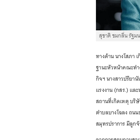
สุชาติ ชมกลิ่น รัฐ
ทางด้าน นางโสภา เก
ฐานะหัวหน้าคณะทำง
กิจฯ นางสาวปรียานั
แรงงาน (กสร.) และ
สถานที่เกิดเหตุ บริษ
ตำบลบางโฉลง ถนนบ
สมุทรปราการ มีลูกจ
จากการสอบถามสาเหตุ