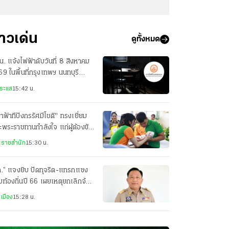
่าวเด่น
ดูทั้งหมด
. แจ้งไฟฟ้าดับวันที่ 8 สิงหาคม
9 ในพื้นที่กรุงเทพฯ นนทบุรี
ุทรปราการ
ระแส
15:42 น.
้าฟ้าทีปังกรรัศมีโชติ" ทรงเยี่ยม
พระราชทานกำลังใจ แก่ผู้ต้องขัง
ณฑสถานเชียงใหม่
ราชสำนัก
15:30 น.
ถ.” แจงยิบ ปัดทุจริต-แทรกแซง
ท้องถิ่นปี 66 เผยเหตุยกเลิกจ้าง
ูรพา หวั่นรัฐเสียหาย
เมือง
15:28 น.