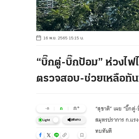
16 พ.ย. 2565 15:15 น.
“บิ๊กตู่-บิ๊กป้อม” ห่วงไ
ตรวจสอบ-ช่วยเหลือทัน
“สุชาติ” เผย “บิ๊กตู
+
ก
ก
-ก
สมุทรปราการ ก.แรงงา
ฟังข่าว
Light
ทบทันที