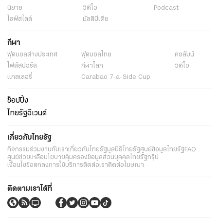
นิยาย
วิดีโอ
Podcast
ไลฟ์สไตล์
มัลติมีเดีย
กีฬา
ฟุตบอลต่่างประเทศ
ฟุตบอลไทย
คอลัมน์
ไฟต์สปอร์ต
กีฬาโลก
วิดีโอ
แกลเลอรี่
Carabao 7-a-Side Cup
ช็อปปิ้ง
ไทยรัฐอีเวนต์
เกี่ยวกับไทยรัฐ
กิจกรรม
ร่วมงานกับเรา
เกี่ยวกับไทยรัฐ
มูลนิธิไทยรัฐ
ศูนย์ข้อมูลไทยรัฐ
FAQ
ศูนย์ช่วยเหลือ
นโยบายคุ้มครองข้อมูลส่วนบุคคลไทยรัฐกรุ๊ป
เงื่อนไขข้อตกลงการใช้บริการ
ติดต่อเรา
ติดต่อโฆษณา
ติดตามเราได้ที่