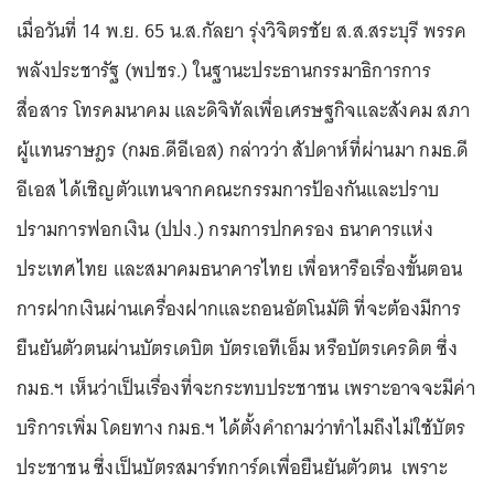
เมื่อวันที่ 14 พ.ย. 65 น.ส.กัลยา รุ่งวิจิตรชัย ส.ส.สระบุรี พรรค
พลังประชารัฐ (พปชร.) ในฐานะประธานกรรมาธิการการ
สื่อสาร โทรคมนาคม และดิจิทัลเพื่อเศรษฐกิจและสังคม สภา
ผู้แทนราษฎร (กมธ.ดีอีเอส) กล่าวว่า สัปดาห์ที่ผ่านมา กมธ.ดี
อีเอส ได้เชิญตัวแทนจากคณะกรรมการป้องกันและปราบ
ปรามการฟอกเงิน (ปปง.) กรมการปกครอง ธนาคารแห่ง
ประเทศไทย และสมาคมธนาคารไทย เพื่อหารือเรื่องขั้นตอน
การฝากเงินผ่านเครื่องฝากและถอนอัตโนมัติ ที่จะต้องมีการ
ยืนยันตัวตนผ่านบัตรเดบิต บัตรเอทีเอ็ม หรือบัตรเครดิต ซึ่ง
กมธ.ฯ เห็นว่าเป็นเรื่องที่จะกระทบประชาชน เพราะอาจจะมีค่า
บริการเพิ่ม โดยทาง กมธ.ฯ ได้ตั้งคำถามว่าทำไมถึงไม่ใช้บัตร
ประชาชน ซึ่งเป็นบัตรสมาร์ทการ์ดเพื่อยืนยันตัวตน เพราะ