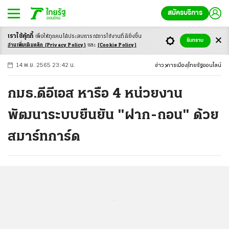
สมัครบริการ
เราใช้คุ้กกี้
เพื่อให้ทุกคนได้ประสบ
การณ์การใช้งานที่ดียิ่งขึ้น
+
ก
ก
-ก
รับทราบ
อ่านเพิ่มเติมคลิก
(Privacy Policy)
และ
(Cookie Policy)
14 พ.ย. 2565 23:42 น.
ข่าว
การเมือง
ไทยรัฐออนไลน์
กมธ.ดีอีเอส หารือ 4 หน่วยงาน
พัฒนาระบบยืนยัน "ฝาก-ถอน" ด้วย
สมาร์ทการ์ด
...