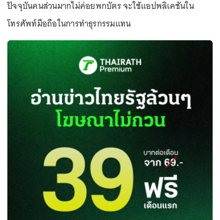
ปัจจุบันคนส่วนมากไม่ค่อยพกบัตร จะใช้แอปพลิเคชันใน
โทรศัพท์มือถือในการทำธุรกรรมแทน