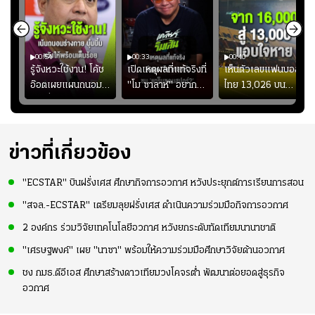
00:54
00:33
00:40
ร
รู้จังหวะใช้งาน! โค้ช
เปิดเหตุผลที่แท้จริงที่
เห็นตัวเลขแฟนบอล
อ๊อตเผยแผนถนอม
"โม ซาลาห์" อยาก
ไทย 13,026 บน
ึ้น
“บุ๋มบิ๋ม” เพื่อรักษา
ย้ายซบ "แทร็บซอนส
สกอร์บอร์ดแล้วแอบ
ย
ร่างกายให้พร้อมที่สุด
ปอร์"
ใจหาย น้อยกว่านัดที่
ที่
แล้วเจอมาเลเซียตั้ง
อย่างเห็นได้ชัด
ข่าวที่เกี่ยวข้อง
"ECSTAR" บินฝรั่งเศส ศึกษากิจการอวกาศ หวังประยุกต์การเรียนการสอน
"สจล.-ECSTAR" เตรียมลุยฝรั่งเศส ดำเนินความร่วมมือกิจการอวกาศ
2 องค์กร ร่วมวิจัยเทคโนโลยีอวกาศ หวังยกระดับทัดเทียมนานาชาติ
"เศรษฐพงค์" เผย "นาซา" พร้อมให้ความร่วมมือศึกษาวิจัยด้านอวกาศ
ชง กมธ.ดีอีเอส ศึกษาสร้างดาวเทียมวงโคจรต่ำ พัฒนาต่อยอดสู่ธุรกิจ
อวกาศ