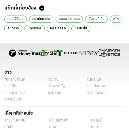
แท็กที่เกี่ยวข้อง
กมธ.ดีอีเอส
สมาร์ทการ์ด
ระบบฝาก-ถอน
บัตรเอทีเอ็ม
ATM
ธนาคาร
บัตรเดบิต
บัตรเครดิต
ข่าวทั่วไป
ข่าว
พระราชสำนัก
ทั่วไทย
ในกระแส
การเมือง
นโยบายรัฐ
ต่างประเทศ
อาชญากรรม
ยานยนต์
ราคาทองคำ
ความยั่งยืน
เนื้อหาที่น่าสนใจ
รายงานพิเศษ
หนังสือพิมพ์
คอลัมน์
บันเทิง
ดวง
หวย