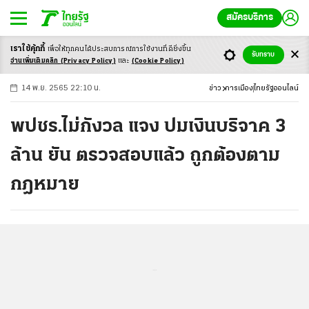
สมัครบริการ
เราใช้คุ้กกี้
เพื่อให้ทุกคนได้ประสบ
การณ์การใช้งานที่ดียิ่งขึ้น
+
ก
ก
-ก
รับทราบ
อ่านเพิ่มเติมคลิก
(Privacy Policy)
และ
(Cookie Policy)
14 พ.ย. 2565 22:10 น.
ข่าว
การเมือง
ไทยรัฐออนไลน์
พปชร.ไม่กังวล แจง ปมเงินบริจาค 3
ล้าน ยัน ตรวจสอบแล้ว ถูกต้องตาม
กฎหมาย
...