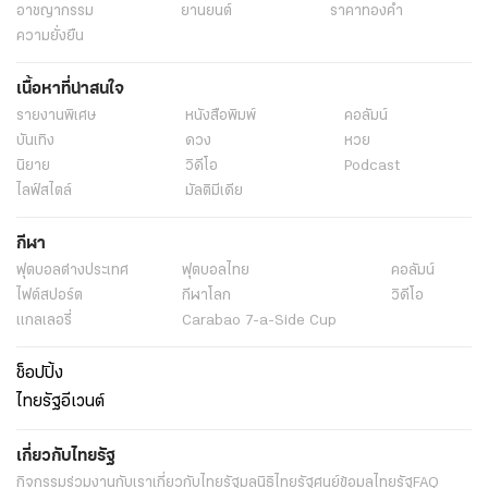
อาชญากรรม
ยานยนต์
ราคาทองคำ
ความยั่งยืน
เนื้อหาที่น่าสนใจ
รายงานพิเศษ
หนังสือพิมพ์
คอลัมน์
บันเทิง
ดวง
หวย
นิยาย
วิดีโอ
Podcast
ไลฟ์สไตล์
มัลติมีเดีย
กีฬา
ฟุตบอลต่่างประเทศ
ฟุตบอลไทย
คอลัมน์
ไฟต์สปอร์ต
กีฬาโลก
วิดีโอ
แกลเลอรี่
Carabao 7-a-Side Cup
ช็อปปิ้ง
ไทยรัฐอีเวนต์
เกี่ยวกับไทยรัฐ
กิจกรรม
ร่วมงานกับเรา
เกี่ยวกับไทยรัฐ
มูลนิธิไทยรัฐ
ศูนย์ข้อมูลไทยรัฐ
FAQ