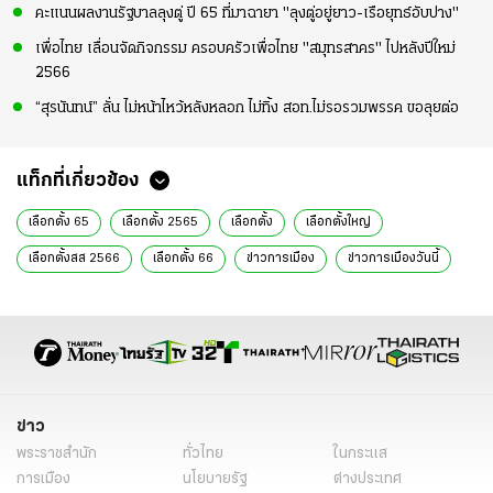
คะแนนผลงานรัฐบาลลุงตู่ ปี 65 ที่มาฉายา "ลุงตู่อยู่ยาว-เรือยุทธ์อับปาง"
เพื่อไทย เลื่อนจัดกิจกรรม ครอบครัวเพื่อไทย "สมุทรสาคร" ไปหลังปีใหม่
2566
“สุรนันทน์” ลั่น ไม่หน้าไหว้หลังหลอก ไม่ทิ้ง สอท.ไม่รอรวมพรรค ขอลุยต่อ
แท็กที่เกี่ยวข้อง
เลือกตั้ง 65
เลือกตั้ง 2565
เลือกตั้ง
เลือกตั้งใหญ่
เลือกตั้งสส 2566
เลือกตั้ง 66
ข่าวการเมือง
ข่าวการเมืองวันนี้
ข่าวการเมืองออนไลน์
ข่าวการเมือง เลือกตั้ง
ข่าวการเมือง ไทยรัฐ
ข่าวเลือกตั้ง
ข่าววันนี้
เงินบริจาค 3 ล้านบาท
นายทุนจีน
สัญชาติไทย
กกต.
พลังประชารัฐ
พปชร.
ศรีสุวรณ จรรยา
ข่าวทั่วไป
ข่าว
พระราชสำนัก
ทั่วไทย
ในกระแส
การเมือง
นโยบายรัฐ
ต่างประเทศ