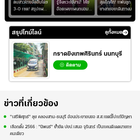
ูก
ตบสาวไทยอัดอินโดฯ
รู้จังหวะใช้งาน! โค้ช
สุดคึกคัก! แฟนลูก
าง
3-0 เซต! สรุปแผน
อ๊อตเผยแผนถนอม
ยางทยอยเดินทางมา
ทย
โค้ชอ๊อตติวเข้ม
“บุ๋มบิ๋ม” เพื่อรักษา
หน้าสนามกีฬา
้
ฟิตเนสต่อ พร้อมเผย
ร่างกายให้พร้อมที่สุด
สมโภชฯ กันอย่าง
ว
เหตุผล "บุ๋มบิ๋ม" ลง
คึกคัก ก่อนเกมเริ่ม
สรุปไทม์ไลน์
ดูทั้งหมด
ไม่เต็มเกม
2-3 ชั่วโมง
กราดยิงเทพศิรินทร์ นนทบุรี
ติดตาม
ข่าวที่เกี่ยวข้อง
"เสรีพิศุทธ์" ลุย คลองสาน-ธนบุรี อ้อนประชาชนขอ ส.ส.เขตนี้ไปแก้ปัญหา
เลือกตั้ง 2566 : "นิพนธ์" ย้ำชัด ปชป.เสนอ จุรินทร์ เป็นแคนดิเดตนายกฯ
คนเดียว