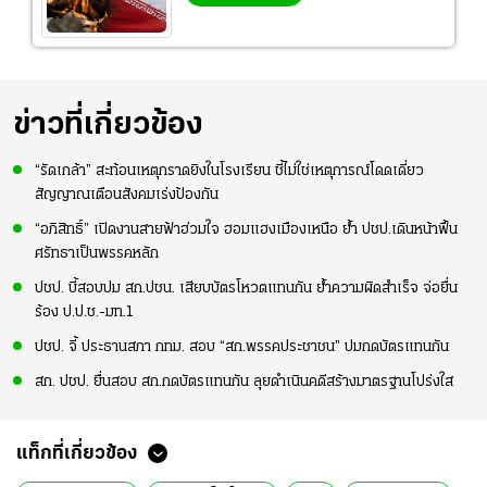
ข่าวที่เกี่ยวข้อง
“รัดเกล้า” สะท้อนเหตุกราดยิงในโรงเรียน ชี้ไม่ใช่เหตุการณ์โดดเดี่ยว
สัญญาณเตือนสังคมเร่งป้องกัน
“อภิสิทธิ์” เปิดงานสายฟ้าฮ่วมใจ ฮอมแฮงเมืองเหนือ ย้ำ ปชป.เดินหน้าฟื้น
ศรัทธาเป็นพรรคหลัก
ปชป. บี้สอบปม สก.ปชน. เสียบบัตรโหวตแทนกัน ย้ำความผิดสำเร็จ จ่อยื่น
ร้อง ป.ป.ช.-มท.1
ปชป. จี้ ประธานสภา กทม. สอบ “สก.พรรคประชาชน” ปมกดบัตรแทนกัน
สก. ปชป. ยื่นสอบ สก.กดบัตรแทนกัน ลุยดำเนินคดีสร้างมาตรฐานโปร่งใส
แท็กที่เกี่ยวข้อง