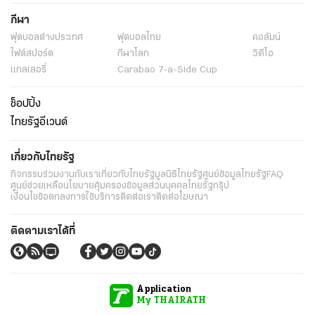
กีฬา
ฟุตบอลต่่างประเทศ
ฟุตบอลไทย
คอลัมน์
ไฟต์สปอร์ต
กีฬาโลก
วิดีโอ
แกลเลอรี่
Carabao 7-a-Side Cup
ช็อปปิ้ง
ไทยรัฐอีเวนต์
เกี่ยวกับไทยรัฐ
กิจกรรม
ร่วมงานกับเรา
เกี่ยวกับไทยรัฐ
มูลนิธิไทยรัฐ
ศูนย์ข้อมูลไทยรัฐ
FAQ
ศูนย์ช่วยเหลือ
นโยบายคุ้มครองข้อมูลส่วนบุคคลไทยรัฐกรุ๊ป
เงื่อนไขข้อตกลงการใช้บริการ
ติดต่อเรา
ติดต่อโฆษณา
ติดตามเราได้ที่
Application
My THAIRATH