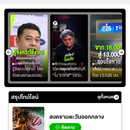
00:54
00:33
00:40
ร
รู้จังหวะใช้งาน! โค้ช
เปิดเหตุผลที่แท้จริงที่
เห็นตัวเลขแฟนบอล
อ๊อตเผยแผนถนอม
"โม ซาลาห์" อยาก
ไทย 13,026 บน
ึ้น
“บุ๋มบิ๋ม” เพื่อรักษา
ย้ายซบ "แทร็บซอนส
สกอร์บอร์ดแล้วแอบ
ย
ร่างกายให้พร้อมที่สุด
ปอร์"
ใจหาย น้อยกว่านัดที่
ที่
แล้วเจอมาเลเซียตั้ง
สรุปไทม์ไลน์
ดูทั้งหมด
อย่างเห็นได้ชัด
สงครามตะวันออกกลาง
ติดตาม