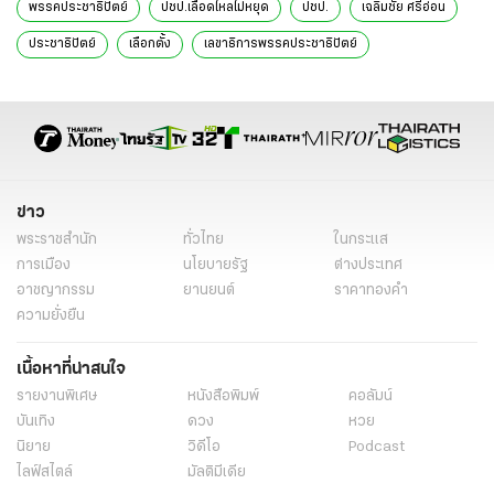
พรรคประชาธิปัตย์
ปชป.เลือดไหลไม่หยุด
ปชป.
เฉลิมชัย ศรีอ่อน
ประชาธิปัตย์
เลือกตั้ง
เลขาธิการพรรคประชาธิปัตย์
ข่าวการเมือง
ข่าวการเมืองออนไลน์
ข่าวการเมือง ไทยรัฐ
ข่าวด่วน
เรื่องเด่น
ข่าววันนี้
ข่าว
พระราชสำนัก
ทั่วไทย
ในกระแส
การเมือง
นโยบายรัฐ
ต่างประเทศ
อาชญากรรม
ยานยนต์
ราคาทองคำ
ความยั่งยืน
เนื้อหาที่น่าสนใจ
รายงานพิเศษ
หนังสือพิมพ์
คอลัมน์
บันเทิง
ดวง
หวย
นิยาย
วิดีโอ
Podcast
ไลฟ์สไตล์
มัลติมีเดีย