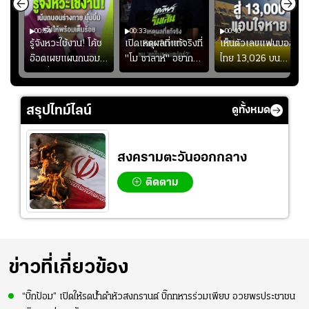
00:54
00:33
00:40
ร
รู้จังหวะใช้งาน! โค้ช
เปิดเหตุผลที่แท้จริงที่
เห็นตัวเลขแฟนบอล
อ๊อตเผยแผนถนอม
"โม ซาลาห์" อยาก
ไทย 13,026 บน
ึ้น
“บุ๋มบิ๋ม” เพื่อรักษา
ย้ายซบ "แทร็บซอนส
สกอร์บอร์ดแล้วแอบ
ย
ร่างกายให้พร้อมที่สุด
ปอร์"
ใจหาย น้อยกว่านัดที่
ที่
แล้วเจอมาเลเซียตั้ง
สรุปไทม์ไลน์
ดูทั้งหมด
อย่างเห็นได้ชัด
สงครามตะวันออกกลาง
ติดตาม
ข่าวที่เกี่ยวข้อง
“บิ๊กป้อม” เปิดให้รดน้ำดำหัวสงกรานต์ บิ๊กทหารร่วมเพียบ อวยพรประชาชน