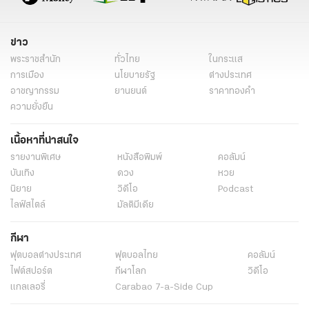
ข่าววันนี้
ข่าว
พระราชสำนัก
ทั่วไทย
ในกระแส
การเมือง
นโยบายรัฐ
ต่างประเทศ
อาชญากรรม
ยานยนต์
ราคาทองคำ
ความยั่งยืน
เนื้อหาที่น่าสนใจ
รายงานพิเศษ
หนังสือพิมพ์
คอลัมน์
บันเทิง
ดวง
หวย
นิยาย
วิดีโอ
Podcast
ไลฟ์สไตล์
มัลติมีเดีย
กีฬา
ฟุตบอลต่่างประเทศ
ฟุตบอลไทย
คอลัมน์
ไฟต์สปอร์ต
กีฬาโลก
วิดีโอ
แกลเลอรี่
Carabao 7-a-Side Cup