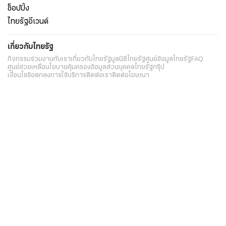
ช็อปปิ้ง
ไทยรัฐอีเวนต์
เกี่ยวกับไทยรัฐ
กิจกรรม
ร่วมงานกับเรา
เกี่ยวกับไทยรัฐ
มูลนิธิไทยรัฐ
ศูนย์ข้อมูลไทยรัฐ
FAQ
ศูนย์ช่วยเหลือ
นโยบายคุ้มครองข้อมูลส่วนบุคคลไทยรัฐกรุ๊ป
เงื่อนไขข้อตกลงการใช้บริการ
ติดต่อเรา
ติดต่อโฆษณา
ติดตามเราได้ที่
Application
My THAIRATH