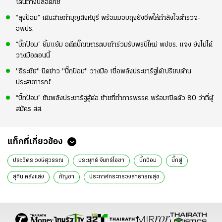
เดินทางปลอดภัย
“ลุงป้อม” เดินสายทำบุญสิงห์บุรี พร้อมมอบถุงยังชีพให้กำลังใจตำรวจ-
อพปร.
“บิ๊กป้อม” ยิ้มแย้ม อดีตบิ๊กทหารตบเท้าร่วมรับพรปีใหม่ พปชร. แจง ยังไม่ได้
วางมือตอนนี้
"ธีระชัย" ปัดข่าว "บิ๊กป้อม" วางมือ เชื่อพลังประชารัฐได้เปรียบด้าน
ประสบการณ์
“บิ๊กป้อม” ยันพลังประชารัฐสู้ต่อ ย้ายที่ทำการพรรค พร้อมเปิดตัว 80 ว่าที่ผู้
สมัคร สส.
แท็กที่เกี่ยวข้อง
ประวิตร วงษ์สุวรรณ
ประยุทธ์ จันทร์โอชา
บิ๊กป้อม
บิ๊กตู่
สุทิน คลังแสง
กัญชา
ประกาศกระทรวงสาธารณสุข
ควบคุมกัญชา
กัญชาทางการแพทย์
กัญชาเสรี
ข่าวการเมือง
ข่าวการเมืองออนไลน์
ข่าวการเมือง ไทยรัฐ
ข่าวด่วน
เรื่องเด่น