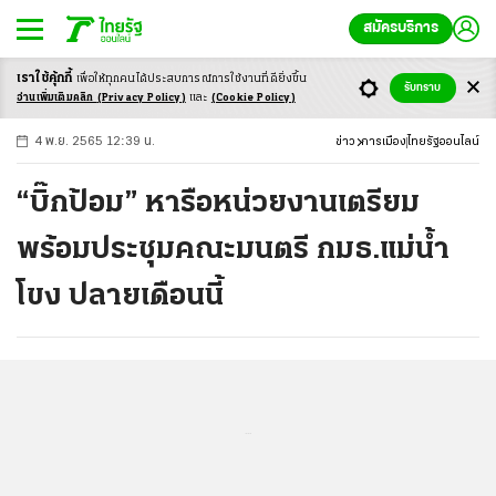
สมัครบริการ
เราใช้คุ้กกี้
เพื่อให้ทุกคนได้ประสบ
การณ์การใช้งานที่ดียิ่งขึ้น
+
ก
ก
-ก
รับทราบ
อ่านเพิ่มเติมคลิก
(Privacy Policy)
และ
(Cookie Policy)
4 พ.ย. 2565 12:39 น.
ข่าว
การเมือง
ไทยรัฐออนไลน์
“บิ๊กป้อม” หารือหน่วยงานเตรียม
พร้อมประชุมคณะมนตรี กมธ.แม่น้ำ
โขง ปลายเดือนนี้
...