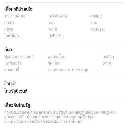
เนื้อหาที่น่าสนใจ
รายงานพิเศษ
หนังสือพิมพ์
คอลัมน์
บันเทิง
ดวง
หวย
นิยาย
วิดีโอ
Podcast
ไลฟ์สไตล์
มัลติมีเดีย
กีฬา
ฟุตบอลต่่างประเทศ
ฟุตบอลไทย
คอลัมน์
ไฟต์สปอร์ต
กีฬาโลก
วิดีโอ
แกลเลอรี่
Carabao 7-a-Side Cup
ช็อปปิ้ง
ไทยรัฐอีเวนต์
เกี่ยวกับไทยรัฐ
กิจกรรม
ร่วมงานกับเรา
เกี่ยวกับไทยรัฐ
มูลนิธิไทยรัฐ
ศูนย์ข้อมูลไทยรัฐ
FAQ
ศูนย์ช่วยเหลือ
นโยบายคุ้มครองข้อมูลส่วนบุคคลไทยรัฐกรุ๊ป
เงื่อนไขข้อตกลงการใช้บริการ
ติดต่อเรา
ติดต่อโฆษณา