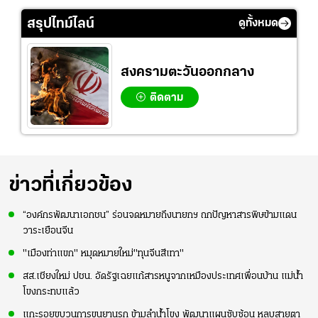
ญ
เอเชีย เพื่อตั๋ว
"คาร์ริค 2.0"?
ปอร์"
โอลิมปิก
สรุปไทม์ไลน์
ดูทั้งหมด
สงครามตะวันออกกลาง
ติดตาม
ข่าวที่เกี่ยวข้อง
“องค์กรพัฒนาเอกชน” ร่อนจดหมายถึงนายกฯ ถกปัญหาสารพิษข้ามแดน
วาระเยือนจีน
"เมืองท่าแขก" หมุดหมายใหม่"ทุนจีนสีเทา"
สส.เชียงใหม่ ปชน. อัดรัฐเฉยแก้สารหนูจากเหมืองประเทศเพื่อนบ้าน แม่น้ำ
โขงกระทบแล้ว
แกะรอยขบวนการขนยานรก ข้ามลำน้ำโขง พัฒนาแผนซับซ้อน หลบสายตา