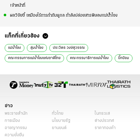
เจ้าหน้าที่
ผลวิจัยชี้ เหมืองไร้การกำกับดูแล กำลังปล่อยสารพิษลงแม่น้ำโขง
แท็กที่เกี่ยวข้อง
แม่น้ำโขง
ลุ่มน้ำโขง
ประวิตร วงษ์สุวรรณ
คณะกรรมการแม่น้ำโขงแห่งชาติไทย
คณะกรรมาธิการแม่น้ำโขง
บิ๊กป้อม
สุรสีห์ กิตติมณฑล
สทนช.
ข่าวการเมือง
ข่าวการเมืองออนไลน์
ข่าวการเมือง ไทยรัฐ
ข่าวด่วน
เรื่องเด่น
ข่าววันนี้
ข่าว
พระราชสำนัก
ทั่วไทย
ในกระแส
การเมือง
นโยบายรัฐ
ต่างประเทศ
อาชญากรรม
ยานยนต์
ราคาทองคำ
ความยั่งยืน