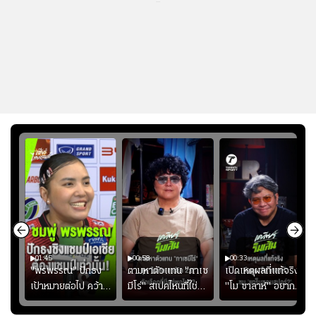
...
01:45
00:58
00:33
มรับ
"พรพรรณ" ปักธง
ตามหาตัวแทน "กาเซ
เปิดเหตุผลที่แท้จริงที่
ุก
เป้าหมายต่อไป คว้า
มีโร่" สเปคไหนที่ใช่
"โม ซาลาห์" อยาก
แชมป์ชิงแชมป์
สำหรับแมนยูยุค
ย้ายซบ "แทร็บซอนส