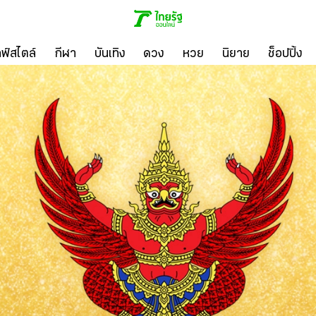
ลฟ์สไตล์
กีฬา
บันเทิง
ดวง
หวย
นิยาย
ช็อปปิ้ง