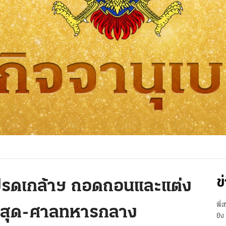
ข
รดเกล้าฯ ถอดถอนและแต่ง
พี่
ูงสุด-ศาลทหารกลาง
ยิง