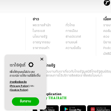
ข่าว
เนื้อ
พระราชสำนัก
ทั่วไทย
รายง
ในกระแส
การเมือง
คอลัม
นโยบายรัฐ
ต่างประเทศ
ดวง
อาชญากรรม
ยานยนต์
นิยาย
ราคาทองคำ
ความยั่งยืน
Podc
มัลติม
เราใช้คุ้กกี้
เกี่ยวกับไทยรัฐ
กิจกรรม
ร่วมงานกับเรา
เกี่ยวกับไทยรัฐ
มูลนิธิไทยรัฐ
ศูนย์ข้อ
เพื่อให้ทุกคนได้ประสบ
เงื่อนไขข้อตกลงการใช้บริการ
ติดต่อเรา
ติดต่อโฆษณา
การณ์การใช้งานที่ดียิ่งขึ้น
อ่านเพิ่มเติมคลิก
(Privacy Policy)
และ
(Cookie Policy)
Application
My THAIRATH
รับทราบ