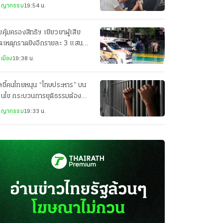
ยชีวิต
ชญากรรม
19:54 น.
คุ้มครองสิทธิฯ เยียวยาผู้เสีย
ิตเหตุกราดยิงอีกรายละ 3 แสน
็นคนละส่วนกับสำนักนายกฯ
เมือง
19:38 น.
ลชี้คนไทยหนุน “โทษประหาร” บน
่อนไข กระบวนการยุติธรรมต้อง
่งใส
ชญากรรม
19:33 น.