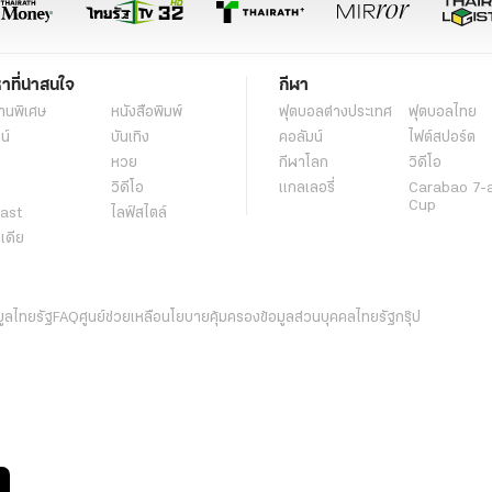
หาที่น่าสนใจ
กีฬา
านพิเศษ
หนังสือพิมพ์
ฟุตบอลต่่างประเทศ
ฟุตบอลไทย
น์
บันเทิง
คอลัมน์
ไฟต์สปอร์ต
หวย
กีฬาโลก
วิดีโอ
วิดีโอ
แกลเลอรี่
Carabao 7-
Cup
ast
ไลฟ์สไตล์
ีเดีย
มูลไทยรัฐ
FAQ
ศูนย์ช่วยเหลือ
นโยบายคุ้มครองข้อมูลส่วนบุคคลไทยรัฐกรุ๊ป