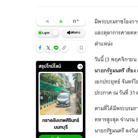
มีพระบรมราชโองการ
+
ก
ก
-ก
และตุลาการศาลทหา
ฟังข่าว
Light
ตำแหน่ง
วันนี้ (3 พฤศจิกาย
สรุปไทม์ไลน์
นายกรัฐมนตรี เรื่
เอกประยุทธ์ จันทร์
ประกาศ ณ วันที่ 31 
ตามที่ได้มีพระบรม
ทหารสูงสุด จำนวน 8
กราดยิงเทพศิรินทร์
นนทบุรี
นายกรัฐมนตรี ลงวัน