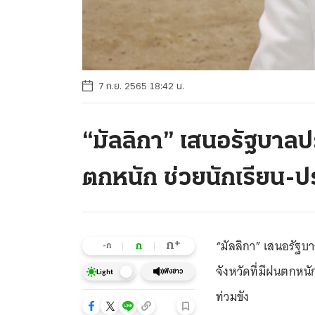
7 ก.ย. 2565 18:42 น.
“มัลลิกา” เสนอรัฐบาลป
ตกหนัก ช่วยนักเรียน-
“มัลลิกา” เสนอรัฐ
+
ก
ก
-ก
จังหวัดที่มีฝนตกหนั
ฟังข่าว
Light
ท่วมขัง