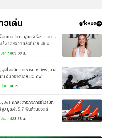
่าวเด่น
ดูทั้งหมด
กต็อกเกอร์สาว ผู้แชร์เรื่องราวการ
มะเร็ง เสียชีวิตแล้วในวัย 26 ปี
งประเทศ
03:06 น.
ฮูตีโจมตีค่ายทหารกองทัพรัฐบาล
เมน ดับอย่างน้อย 30 ศพ
งประเทศ
01:36 น.
syJet ตกลงขายกิจการให้บริษัท
ัฐฯ มูลค่า 5.7 พันล้านปอนด์
งประเทศ
23:58 น.