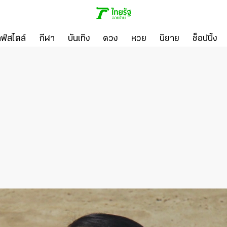
ลฟ์สไตล์
กีฬา
บันเทิง
ดวง
หวย
นิยาย
ช็อปปิ้ง