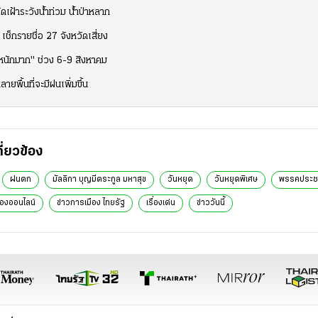
เฝ้าระวังน้ำท่วม น้ำป่าหลาก
เช็กรายชื่อ 27 จังหวัดเสี่ยง
งหนักมาก" ช่วง 6-9 สิงหาคม
พื้นที่จะมีฝนเพิ่มขึ้น
กี่ยวข้อง
ฝนตก
มัลลิกา บุญมีตระกูล มหาสุข
วันหยุด
วันหยุดพิเศษ
พรรคประชา
ืองออนไลน์
ข่าวการเมือง ไทยรัฐ
เรื่องเด่น
ข่าววันนี้