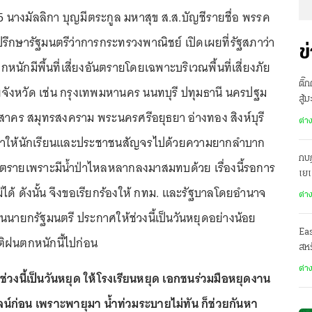
65 นางมัลลิกา บุญมีตระกูล มหาสุข ส.ส.บัญชีรายชื่อ พรรค
่ปรึกษารัฐมนตรีว่าการกระทรวงพาณิชย์ เปิดเผยที่รัฐสภาว่า
ข
กมีพื้นที่เสี่ยงอันตรายโดยเฉพาะบริเวณพื้นที่เสี่ยงภัย
ติ๊
งหวัด เช่น กรุงเทพมหานคร นนทบุรี ปทุมธานี นครปฐม
สู้
าคร สมุทรสงคราม พระนครศรีอยุธยา อ่างทอง สิงห์บุรี
ต่า
ทำให้นักเรียนและประชาชนสัญจรไปด้วยความยากลำบาก
กบฏ
อันตรายเพราะมีน้ำป่าไหลหลากลงมาสมทบด้วย เรื่องนี้รอการ
เย
ได้ ดังนั้น จึงขอเรียกร้องให้ กทม. และรัฐบาลโดยอำนาจ
ต่า
ายกรัฐมนตรี ประกาศให้ช่วงนี้เป็นวันหยุดอย่างน้อย
Ea
ฤติฝนตกหนักนี้ไปก่อน
สหร
ต่า
วงนี้เป็นวันหยุด ให้โรงเรียนหยุด เอกชนร่วมมือหยุดงาน
น์ก่อน เพราะพายุมา น้ำท่วมระบายไม่ทัน ก็ช่วยกันหา