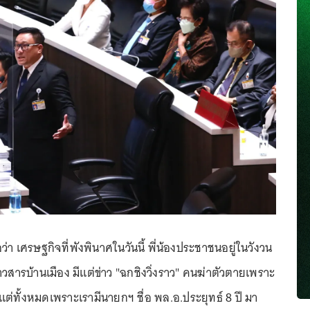
ว่า เศรษฐกิจที่พังพินาศในวันนี้ พี่น้องประชาชนอยู่ในวังวน
สารบ้านเมือง มีแต่ข่าว "ฉกชิงวิ่งราว" คนฆ่าตัวตายเพราะ
ต่ทั้งหมดเพราะเรามีนายกฯ ชื่อ พล.อ.ประยุทธ์ 8 ปี มา