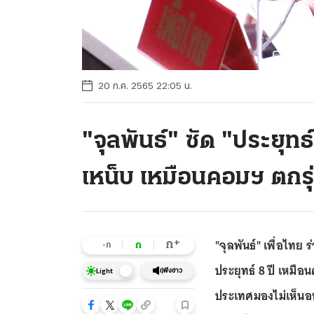
20 ก.ค. 2565 22:05 น.
"จุลพันธ์" ซัด "ประยุ
เหน็บ เหมือนคอมฯ ตกรุ
"จุลพันธ์" เพื่อไทย
+
ก
ก
-ก
ประยุทธ์ 8 ปี เหมือ
ฟังข่าว
Light
ประเทศมองไม่เห็นอน