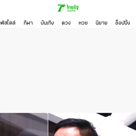
ลฟ์สไตล์
กีฬา
บันเทิง
ดวง
หวย
นิยาย
ช็อปปิ้ง