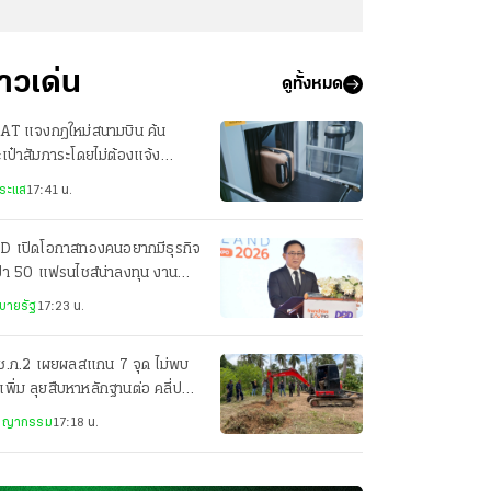
่าวเด่น
ดูทั้งหมด
AT แจงกฎใหม่สนามบิน ค้น
เป๋าสัมภาระโดยไม่ต้องแจ้ง
าของ เริ่ม 16 ต.ค. 69
ระแส
17:41 น.
D เปิดโอกาสทองคนอยากมีธุรกิจ
เป้า 50 แฟรนไชส์น่าลงทุน งาน
anchise Expo Thailand
บายรัฐ
17:23 น.
ช.ภ.2 เผยผลสแกน 7 จุด ไม่พบ
พิ่ม ลุยสืบหาหลักฐานต่อ คลี่ปม
ี 5 ศพ
ชญากรรม
17:18 น.