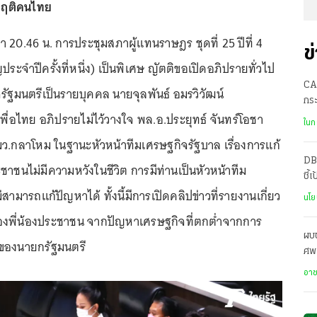
ิกฤติคนไทย
เวลา 20.46 น. การประชุมสภาผู้แทนราษฎร ชุดที่ 25 ปีที่ 4
ข
ัญประจำปีครั้งที่หนึ่ง) เป็นพิเศษ ญัตติขอเปิดอภิปรายทั่วไป
CA
ใจรัฐมนตรีเป็นรายบุคคล นายจุลพันธ์ อมรวิวัฒน์
กระ
พื่อไทย อภิปรายไม่ไว้วางใจ พล.อ.ประยุทธ์ จันทร์โอชา
เจ้
ในก
.กลาโหม ในฐานะหัวหน้าทีมเศรษฐกิจรัฐบาล เรื่องการแก้
DB
าชนไม่มีความหวังในชีวิต การมีท่านเป็นหัวหน้าทีม
ชี้
ม่สามารถแก้ปัญหาได้ ทั้งนี้มีการเปิดคลิปข่าวที่รายงานเกี่ยว
Fr
นโย
องพี่น้องประชาชน จากปัญหาเศรษฐกิจที่ตกต่ำจากการ
ผบ
ของนายกรัฐมนตรี
ศพเ
คด
อา