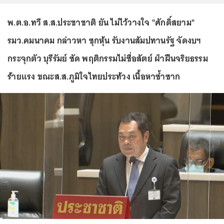
พ.ต.อ.ทวี ส.ส.ประชาชาติ ยัน ไม่ไว้วางใจ "ศักดิ์สยาม"
รมว.คมนาคม กล่าวหา ซุกหุ้น รับงานสัมปทานรัฐ จัดงบฯ
กระจุกตัว บุรีรัมย์ ซัด พฤติกรรมไม่ซื่อสัตย์ ฝ่าฝืนจริยธรรม
ร้ายแรง ขณะส.ส.ภูมิใจไทยประท้วง เนื้อหาซ้ำซาก