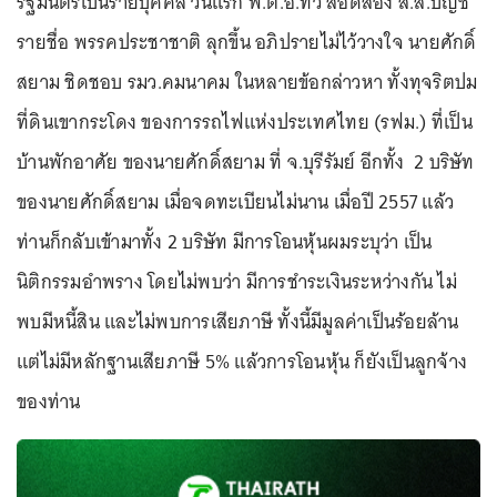
รัฐมนตรีเป็นรายบุคคล วันแรก พ.ต.อ.ทวี สอดส่อง ส.ส.บัญชี
รายชื่อ พรรคประชาชาติ ลุกขึ้น อภิปรายไม่ไว้วางใจ นายศักดิ์
สยาม ชิดชอบ รมว.คมนาคม ในหลายข้อกล่าวหา ทั้งทุจริตปม
ที่ดินเขากระโดง ของการรถไฟแห่งประเทศไทย (รฟม.) ที่เป็น
บ้านพักอาศัย ของนายศักดิ์สยาม ที่ จ.บุรีรัมย์ อีกทั้ง 2 บริษัท
ของนายศักดิ์สยาม เมื่อจดทะเบียนไม่นาน เมื่อปี 2557 แล้ว
ท่านก็กลับเข้ามาทั้ง 2 บริษัท มีการโอนหุ้นผมระบุว่า เป็น
นิติกรรมอำพราง โดยไม่พบว่า มีการชำระเงินระหว่างกัน ไม่
พบมีหนี้สิน และไม่พบการเสียภาษี ทั้งนี้มีมูลค่าเป็นร้อยล้าน
แต่ไม่มีหลักฐานเสียภาษี 5% แล้วการโอนหุ้น ก็ยังเป็นลูกจ้าง
ของท่าน