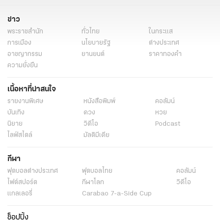
ข่าว
พระราชสำนัก
ทั่วไทย
ในกระแส
การเมือง
นโยบายรัฐ
ต่างประเทศ
อาชญากรรม
ยานยนต์
ราคาทองคำ
ความยั่งยืน
เนื้อหาที่น่าสนใจ
รายงานพิเศษ
หนังสือพิมพ์
คอลัมน์
บันเทิง
ดวง
หวย
นิยาย
วิดีโอ
Podcast
ไลฟ์สไตล์
มัลติมีเดีย
กีฬา
ฟุตบอลต่่างประเทศ
ฟุตบอลไทย
คอลัมน์
ไฟต์สปอร์ต
กีฬาโลก
วิดีโอ
แกลเลอรี่
Carabao 7-a-Side Cup
ช็อปปิ้ง