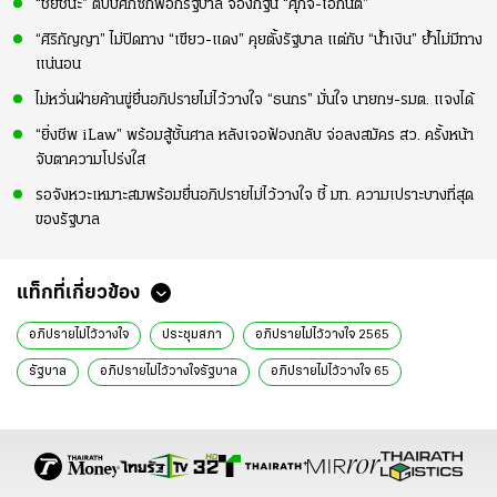
“ชัยชนะ” ตีปี๊บศึกซักฟอกรัฐบาล จองกฐิน “ศุภจี-เอกนิติ”
“ศิริกัญญา” ไม่ปิดทาง “เขียว-แดง” คุยตั้งรัฐบาล แต่กับ “น้ำเงิน” ย้ำไม่มีทาง
แน่นอน
ไม่หวั่นฝ่ายค้านขู่ยื่นอภิปรายไม่ไว้วางใจ “ธนกร” มั่นใจ นายกฯ-รมต. แจงได้
“ยิ่งชีพ iLaw” พร้อมสู้ชั้นศาล หลังเจอฟ้องกลับ จ่อลงสมัคร สว. ครั้งหน้า
จับตาความโปร่งใส
รอจังหวะเหมาะสมพร้อมยื่นอภิปรายไม่ไว้วางใจ ชี้ มท. ความเปราะบางที่สุด
ของรัฐบาล
แท็กที่เกี่ยวข้อง
อภิปรายไม่ไว้วางใจ
ประชุมสภา
อภิปรายไม่ไว้วางใจ 2565
รัฐบาล
อภิปรายไม่ไว้วางใจรัฐบาล
อภิปรายไม่ไว้วางใจ 65
ศักดิ์สยาม ชิดชอบ
รมว.คมนาคม
ภูมิใจไทย
ความเป็นรัฐมนตรีสิ้นสุดเฉพาะตัว
ข่าววันนี้
ข่าวการเมือง
ข่าวการเมืองออนไลน์
ข่าวทั่วไป