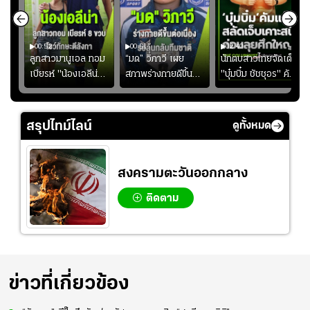
00:52
00:51
02:40
ชนะ
ลูกสาวมานูเอล ทอม
“มด” วิภาวี เผย
นักตบสาวไทยจัดเต็ม
ง
เบียรห์ "น้องเอลีน่า"
สภาพร่างกายดีขึ้น
"บุ๋มบิ๋ม ชัชชุอร" คัม
วัย 8 ขวบ โชว์ตี
อย่างต่อเนื่อง พร้อม
แบ็ก ศึก" SEA V
ลังกาสุดพริ้ว
พยายามลงสนามให้
CUP 2026" เลก
มากขึ้น เพื่อเรียก
สอง!!
สรุปไทม์ไลน์
ดูทั้งหมด
ความมั่นใจ
สงครามตะวันออกกลาง
ติดตาม
ข่าวที่เกี่ยวข้อง