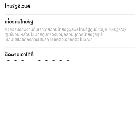
ไทยรัฐอีเวนต์
เกี่ยวกับไทยรัฐ
กิจกรรม
ร่วมงานกับเรา
เกี่ยวกับไทยรัฐ
มูลนิธิไทยรัฐ
ศูนย์ข้อมูลไทยรัฐ
FAQ
ศูนย์ช่วยเหลือ
นโยบายคุ้มครองข้อมูลส่วนบุคคลไทยรัฐกรุ๊ป
เงื่อนไขข้อตกลงการใช้บริการ
ติดต่อเรา
ติดต่อโฆษณา
ติดตามเราได้ที่
Application
My THAIRATH