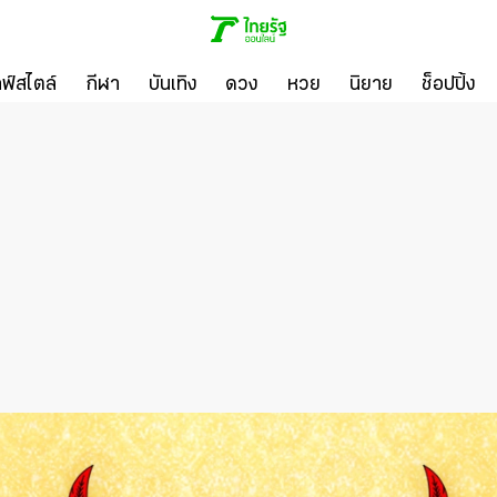
ลฟ์สไตล์
กีฬา
บันเทิง
ดวง
หวย
นิยาย
ช็อปปิ้ง