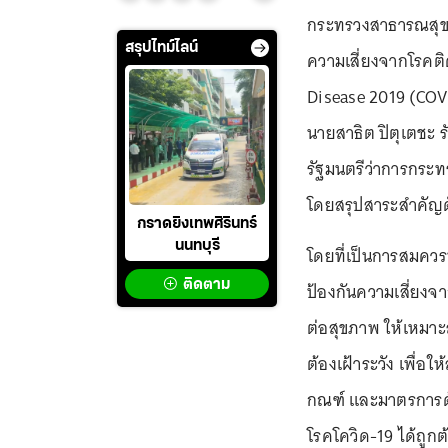
กระทรวงสาธารณสุข 
สรุปไทม์ไลน์
ความเสี่ยงจากโรคติ
Disease 2019 (CO
นายสาธิต ปิตุเตชะ 
รัฐมนตรีว่าการกระ
โดยสรุปสาระสำคัญดั
กราดยิงเทพศิรินทร์
นนทบุรี
โดยที่เป็นการสมควร
ติดตาม
ป้องกันความเสี่ยงจ
ต่อสุขภาพ ให้เหมาะ
ต้องเฝ้าระวัง เพื่อ
กณฑ์ และมาตรการด้
โรคโควิด-19 ได้ถูก