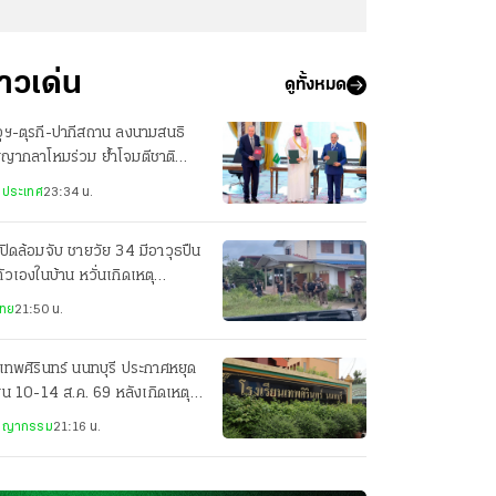
่าวเด่น
ดูทั้งหมด
ุฯ-ตุรกี-ปากีสถาน ลงนามสนธิ
ญญากลาโหมร่วม ย้ำโจมตีชาติ
ยวเท่ากับโจมตีทั้ง 3 ประเทศ
งประเทศ
23:34 น.
ปิดล้อมจับ ชายวัย 34 มีอาวุธปืน
ตัวเองในบ้าน หวั่นเกิดเหตุ
นตราย
ไทย
21:50 น.
เทพศิรินทร์ นนทบุรี ประกาศหยุด
ยน 10-14 ส.ค. 69 หลังเกิดเหตุก
ยิง
ชญากรรม
21:16 น.