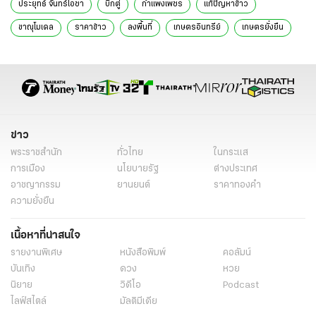
ประยุทธ์ จันทร์โอชา
บิ๊กตู่
กำแพงเพชร
แก้ปัญหาข้าว
ขาณุโมเดล
ราคาข้าว
ลงพื้นที่
เกษตรอินทรีย์
เกษตรยั่งยืน
ข่าวการเมือง
ข่าวการเมืองออนไลน์
ข่าวการเมือง ไทยรัฐ
ข่าววันนี้
ข่าว
พระราชสำนัก
ทั่วไทย
ในกระแส
การเมือง
นโยบายรัฐ
ต่างประเทศ
อาชญากรรม
ยานยนต์
ราคาทองคำ
ความยั่งยืน
เนื้อหาที่น่าสนใจ
รายงานพิเศษ
หนังสือพิมพ์
คอลัมน์
บันเทิง
ดวง
หวย
นิยาย
วิดีโอ
Podcast
ไลฟ์สไตล์
มัลติมีเดีย