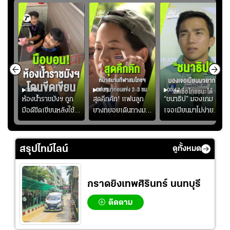
01:44
00:51
00:42
ซียน
ห้องน้ำราชมังฯ ถูก
สุดคึกคัก! แฟนลูก
“ชนาธิป” มองเกม
มือดีขีดเขียนหลังใช้
ยางทยอยเดินทางมา
เจอเมียนมาไม่ง่าย
งลุย
งานเพียงนัดเดียว
หน้าสนามกีฬา
ยอมรับเป็นงานยาก
้ม
สมาคมฟุตบอลฯ
สมโภชฯ กันอย่าง
สำหรับทีมชาติไทย
วอนแฟนบอลร่วมกัน
คึกคัก ก่อนเกมเริ่ม
แต่เชื่อมั่นศักยภาพ
สรุปไทม์ไลน์
ดูทั้งหมด
ดูแล
2-3 ชั่วโมง
ของทัพช้างศึก
กราดยิงเทพศิรินทร์ นนทบุรี
ติดตาม