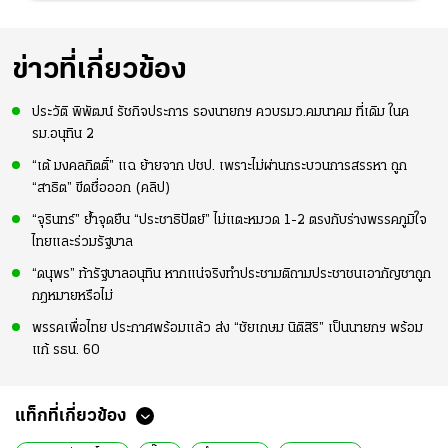
ข่าวที่เกี่ยวข้อง
ประวัติ พิพัฒน์ รัชกิจประการ รองนายกฯ ควบรมว.คมนาคม ที่เดิม ในค
รม.อนุทิน 2
“เต้ มงคลกิตติ์” แฉ ย้ายจาก ปชป. เพราะไม่ผ่านกระบวนการสรรหา ถูก
“สาธิต” ขีดชื่อออก (คลิป)
“จุรินทร์” ย้ำจุดยืน “ประชาธิปัตย์” ไม่แตะหมวด 1-2 ตรงกับร่างพรรคภูมิใจ
ไทยและร่วมรัฐบาล
“ดนุพร” ท้ารัฐบาลอนุทิน หากแน่จริงทำประชามติถามประชาชนเอากัญชาถูก
กฎหมายหรือไม่
พรรคเพื่อไทย ประกาศพร้อมแล้ว ส่ง “ชัยเกษม นิติสิริ” เป็นนายกฯ พร้อม
แก้ รธน. 60
แท็กที่เกี่ยวข้อง