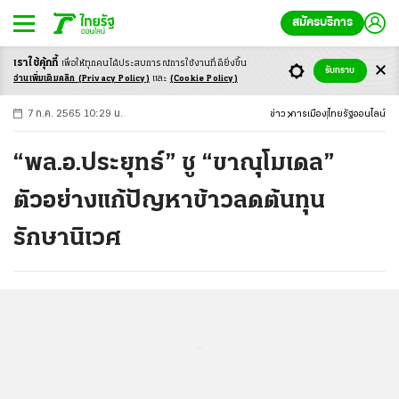
สมัครบริการ
เราใช้คุ้กกี้
เพื่อให้ทุกคนได้ประสบ
การณ์การใช้งานที่ดียิ่งขึ้น
+
ก
ก
-ก
รับทราบ
อ่านเพิ่มเติมคลิก
(Privacy Policy)
และ
(Cookie Policy)
7 ก.ค. 2565 10:29 น.
ข่าว
การเมือง
ไทยรัฐออนไลน์
“พล.อ.ประยุทธ์” ชู “ขาณุโมเดล”
ตัวอย่างแก้ปัญหาข้าวลดต้นทุน
รักษานิเวศ
...