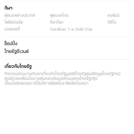
กีฬา
ฟุตบอลต่่างประเทศ
ฟุตบอลไทย
คอลัมน์
ไฟต์สปอร์ต
กีฬาโลก
วิดีโอ
แกลเลอรี่
Carabao 7-a-Side Cup
ช็อปปิ้ง
ไทยรัฐอีเวนต์
เกี่ยวกับไทยรัฐ
กิจกรรม
ร่วมงานกับเรา
เกี่ยวกับไทยรัฐ
มูลนิธิไทยรัฐ
ศูนย์ข้อมูลไทยรัฐ
FAQ
ศูนย์ช่วยเหลือ
นโยบายคุ้มครองข้อมูลส่วนบุคคลไทยรัฐกรุ๊ป
เงื่อนไขข้อตกลงการใช้บริการ
ติดต่อเรา
ติดต่อโฆษณา
ติดตามเราได้ที่
Application
My THAIRATH