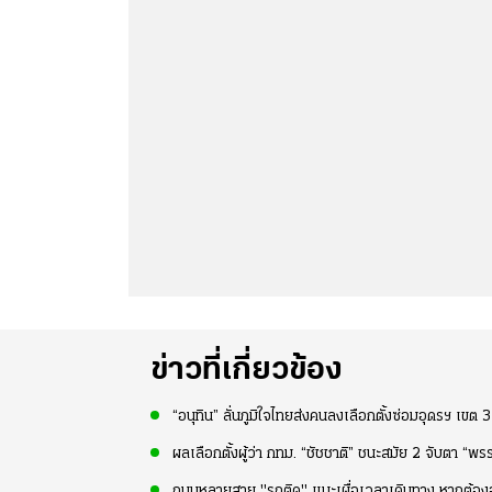
ข่าวที่เกี่ยวข้อง
“อนุทิน” ลั่นภูมิใจไทยส่งคนลงเลือกตั้งซ่อมอุดรฯ เขต 
ผลเลือกตั้งผู้ว่า กทม. “ชัชชาติ” ชนะสมัย 2 จับตา “พรร
ถนนหลายสาย "รถติด" แนะเผื่อเวลาเดินทาง หากต้องออก