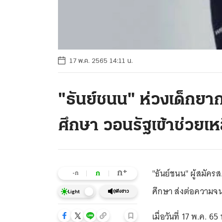
17 พ.ค. 2565 14:11 น.
"ธันย์ชนน" ห่วงเด็กย
ศึกษา วอนรัฐเข้าช่วยเห
"ธันย์ชนน" ผู้สมัค
+
ก
ก
-ก
ศึกษา ส่งต่อความจน
ฟังข่าว
Light
เมื่อวันที่ 17 พ.ค. 6