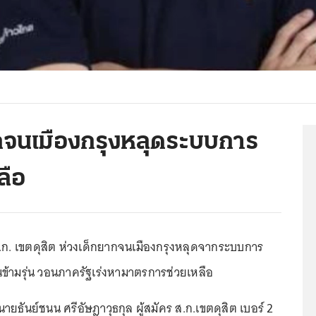
ากจนเมืองกรุงหลุดระบบการ
ลือ
รส.ก. เขตดุสิต ห่วงเด็กยากจนเมืองกรุงหลุดจากระบบการ
ข้ามรุ่น วอนภาครัฐเร่งหามาตรการช่วยเหลือ
5 นายธันย์ชนน ศรีอัษฎาวุธกุล ผู้สมัคร ส.ก.เขตดุสิต เบอร์ 2