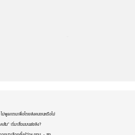
...
3 ไม่พูดแทนเพื่อไทยส่งคนชนหรือไม่
คส้ม” เริ่มเสื่อมมนต์ขลัง?
มาเลือกตั้งผู้ว่าฯ กทม. - สก.