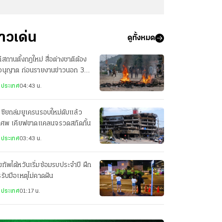
่าวเด่น
ดูทั้งหมด
ีสถานตั้งกฎใหม่ สื่อต่างชาติต้อง
อนุญาต ก่อนรายงานข่าวนอก 3
องใหญ่
งประเทศ
04:43 น.
เซียถล่มยูเครนรอบใหม่ดับแล้ว
 ศพ เคียฟขาดแคลนจรวดสกัดกั้น
งประเทศ
03:43 น.
ทัพไต้หวันเริ่มซ้อมรบประจำปี ฝึก
รับมือเหตุไม่คาดฝัน
งประเทศ
01:17 น.