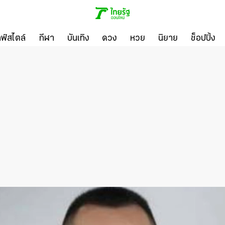
ลฟ์สไตล์
กีฬา
บันเทิง
ดวง
หวย
นิยาย
ช็อปปิ้ง