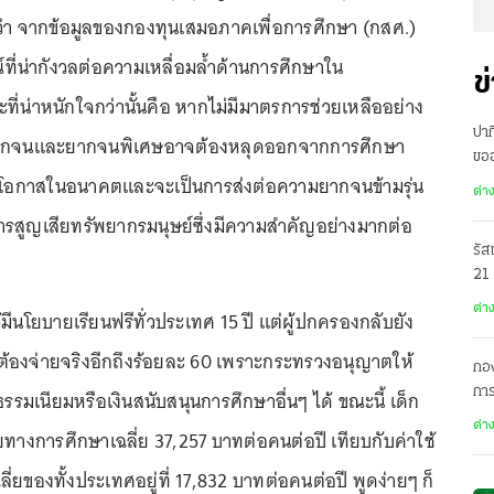
ว่า จากข้อมูลของกองทุนเสมอภาคเพื่อการศึกษา (กสศ.)
ที่น่ากังวลต่อความเหลื่อมล้ำด้านการศึกษาใน
ข
ี่น่าหนักใจกว่านั้นคือ หากไม่มีมาตรการช่วยเหลืออย่าง
ปาก
็กยากจนและยากจนพิเศษอาจต้องหลุดออกจากการศึกษา
ขอ
ียโอกาสในอนาคตและจะเป็นการส่งต่อความยากจนข้ามรุ่น
เมื
ต่า
รสูญเสียทรัพยากรมนุษย์ซึ่งมีความสำคัญอย่างมากต่อ
รัส
21
ต่า
 แม้มีนโยบายเรียนฟรีทั่วประเทศ 15 ปี แต่ผู้ปกครองกลับยัง
นที่ต้องจ่ายจริงอีกถึงร้อยละ 60 เพราะกระทรวงอนุญาตให้
กอง
การ
ธรรมเนียมหรือเงินสนับสนุนการศึกษาอื่นๆ ได้ ขณะนี้ เด็ก
ต่า
ายทางการศึกษาเฉลี่ย 37,257 บาทต่อคนต่อปี เทียบกับค่าใช้
ี่ยของทั้งประเทศอยู่ที่ 17,832 บาทต่อคนต่อปี พูดง่ายๆ ก็