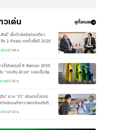
่าวเด่น
ดูทั้งหมด
รศักดิ์” ตั้งเป้าดึงนักท่องเที่ยว
เซีย 2 ล้านคน ภายในสิ้นปี 2026
เมือง
17:38 น.
าน้ำมันพรุ่งนี้ 8 สิงหาคม 2569
มัน "เบนซิน-ดีเซล" แต่ละปั๊มลิตร
ท่าไร
ระแส
17:25 น.
ุทิน” ควง “จ๋า” เดินงานโอทอป
อสร้อยทองคำขาวเพชรล้อมทับทิม
บ่เซี่ยง ราคา 1.2 ล้านให้
เมือง
17:19 น.