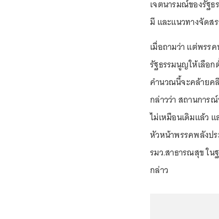
เจตนารมณ์ของรัฐธรร
มี และแนวทางจัดสรร
เมื่อถามว่า แต่พรรค
รัฐธรรมนูญให้เลือกต
คำนวณนี้จะคล้ายคลึงก
กล่าวว่า สถานการณ์
ไม่เหมือนเดิมแล้ว แ
หัวหน้าพรรคพลังปร
รมว.สาธารณสุข ในฐา
กล่าว