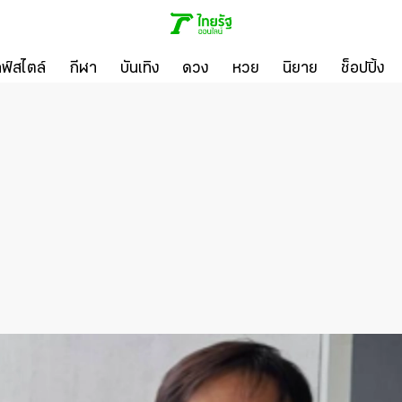
ลฟ์สไตล์
กีฬา
บันเทิง
ดวง
หวย
นิยาย
ช็อปปิ้ง