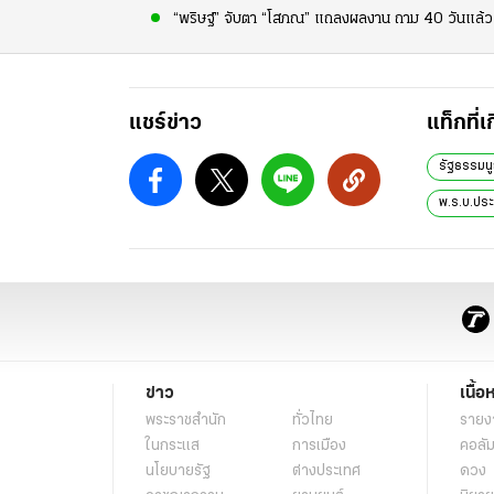
“พริษฐ์” จับตา “โสภณ” แถลงผลงาน ถาม 40 วันแล้ว ตัด
แชร์ข่าว
แท็กที่เ
รัฐธรรมน
พ.ร.บ.ประ
ข่าว
เนื้อ
พระราชสำนัก
ทั่วไทย
รายง
ในกระแส
การเมือง
คอลัม
นโยบายรัฐ
ต่างประเทศ
ดวง