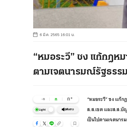
6 มี.ค. 2565 16:01 น.
“หมอระวี” ชง แก้กฎหมา
ตามเจตนารมณ์รัฐธรร
“หมอระวี” ชง แก้กฎ
+
ก
ก
-ก
ส.ส.เขต และส.ส.บัญ
ฟังข่าว
Light
เป็นไปตามเจตนารมณ