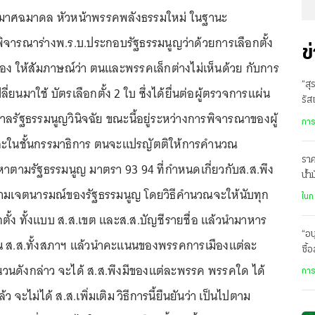
ระวี มาศฉมาดล หัวหน้าพรรคพลังธรรมใหม่ ในฐานะ
ิจารณาร่างพ.ร.บ.ประกอบรัฐธรรมนูญว่าด้วยการเลือกตั้ง
ข
ง ให้สัมภาษณ์ว่า ตนและพรรคเล็กต่างไม่เห็นด้วย กับการ
“สุ
ลี่ยนมาใช้ บัตรเลือกตั้ง 2 ใบ ซึ่งได้ยื่นต่อผู้ตรวจการแผ่น
รัส
งศาลรัฐธรรมนูญวินิจฉัย ขณะนี้อยู่ระหว่างการพิจารณาของผู้
การ
ะในชั้นกรรมาธิการ ตนจะแปรญัตติให้การคำนวณ
ราค
อหาตามรัฐธรรมนูญ มาตรา 93 94 ที่กำหนดเกี่ยวกับส.ส.พึง
น้ำ
ามเจตนารมณ์ของรัฐธรรมนูญ โดยวิธีคำนวณจะให้นับทุก
ละเ
ในก
ั้ง ทั้งแบบ ส.ส.เขต และส.ส.บัญชีรายชื่อ แล้วนำมาหาร
“อน
 ส.ส.ทั้งสภาฯ แล้วนำคะแนนของพรรคการเมืองแต่ละ
ซื้
กิน
นดังกล่าว จะได้ ส.ส.พึงมีของแต่ละพรรค พรรคใด ได้
การ
 จะไม่ได้ ส.ส.เพิ่มเติม วิธีการนี้ยืนยันว่า เป็นไปตาม