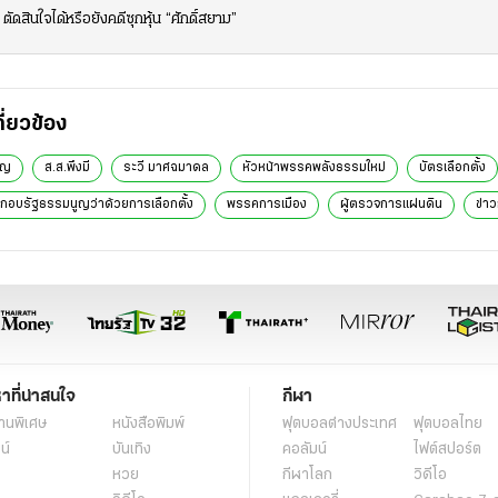
สินใจได้หรือยังคดีซุกหุ้น “ศักดิ์สยาม”
กี่ยวข้อง
ูญ
ส.ส.พึงมี
ระวี มาศฉมาดล
หัวหน้าพรรคพลังธรรมใหม่
บัตรเลือกตั้ง
กอบรัฐธรรมนูญว่าด้วยการเลือกตั้ง
พรรคการเมือง
ผู้ตรวจการแผ่นดิน
ข่า
หาที่น่าสนใจ
กีฬา
านพิเศษ
หนังสือพิมพ์
ฟุตบอลต่่างประเทศ
ฟุตบอลไทย
น์
บันเทิง
คอลัมน์
ไฟต์สปอร์ต
หวย
กีฬาโลก
วิดีโอ