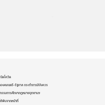
...
นิดโควิด
าองคมนตรี-รัฐบาล กระทำการมิบังควร
ะอนุกรรมการศึกษากฎหมายอุทยานฯ
้พ้นจากหน้าที่