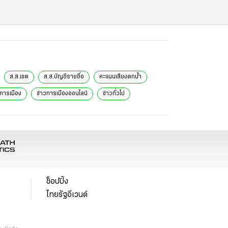
ส.ส.เขต
ส.ส.บัญชีรายชื่อ
คะแนนเสียงตกน้ำ
วการเมือง
ข่าวการเมืองออนไลน์
ข่าวทั่วไป
ช็อปปิ้ง
ไทยรัฐอีเวนต์