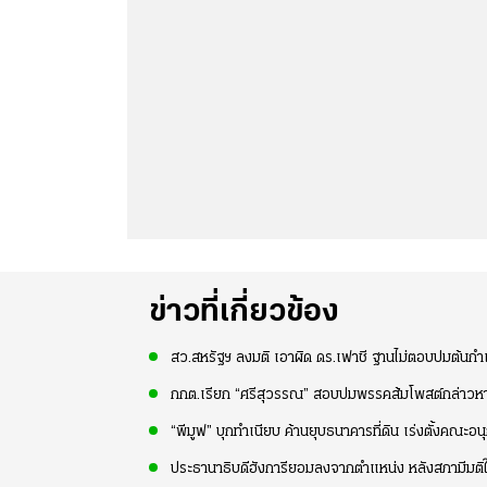
ข่าวที่เกี่ยวข้อง
สว.สหรัฐฯ ลงมติ เอาผิด ดร.เฟาชี ฐานไม่ตอบปมต้นกำเ
กกต.เรียก “ศรีสุวรรณ” สอบปมพรรคส้มโพสต์กล่าวห
“พีมูฟ” บุกทำเนียบ ค้านยุบธนาคารที่ดิน เร่งตั้งคณ
ประธานาธิบดีฮังการียอมลงจากตำแหน่ง หลังสภามีมติให