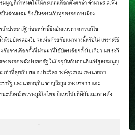
มนูญที่กำหนดไม่ให้คะแนนเลือกตั้งตกน้ำ จำนวนส.ส.พึง
ปั่นส่วนผสม ซึ่งเป็นธรรมกับทุกพรรคการเมือง
พลังประชารัฐ ก่อนหน้านี้ยืนยันแนวทางการแก้ไข
ั้งด้วยบัตรสองใบ จะเห็นด้วยกับแนวทางนี้หรือไม่ เพราะวิธี
ับการเลือกตั้งที่ผ่านมาที่ใช้บัตรเลือกตั้งใบเดียว นพ.ระวี
ของพรรคพลังประชารัฐ ในปัจจุบันกับตอนที่แก้รัฐธรรมนูญ
ละเท่าที่คุยกับ พล.อ.ประวิตร วงษ์สุวรรณ รองนายกฯ
ะชารัฐ และนายอนุทิน ชาญวีรกูล รองนายกฯ และ
นะหัวหน้าพรรคภูมิใจไทย มีแนวโน้มที่ดีกับแนวทางดัง
...