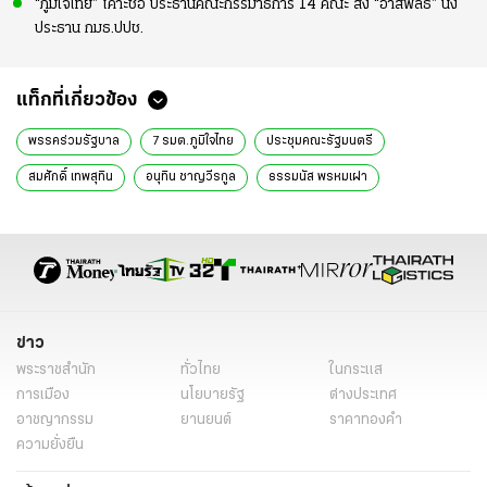
“ภูมิใจไทย” เคาะชื่อ ประธานคณะกรรมาธิการ 14 คณะ ส่ง “อาสพลธ์” นั่ง
ประธาน กมธ.ปปช.
แท็กที่เกี่ยวข้อง
พรรคร่วมรัฐบาล
7 รมต.ภูมิใจไทย
ประชุมคณะรัฐมนตรี
สมศักดิ์ เทพสุทิน
อนุทิน ชาญวีรกูล
ธรรมนัส พรหมเผ่า
นัยการเมือง
พรรคภูมิใจไทย
ข่าวการเมือง
ข่าวการเมืองออนไลน์
ข่าวการเมืองวันนี้
ข่าว
พระราชสำนัก
ทั่วไทย
ในกระแส
การเมือง
นโยบายรัฐ
ต่างประเทศ
อาชญากรรม
ยานยนต์
ราคาทองคำ
ความยั่งยืน