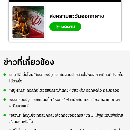
อย่างเห็นได้ชัด
สงครามตะวันออกกลาง
ติดตาม
ข่าวที่เกี่ยวข้อง
รมช.ดีอี มั่นใจเสถียรภาพรัฐบาล ยันตอบฝ่ายค้านได้หมด หากยื่นอภิปรายไม่
ไว้วางใจ
“หนู-หนิม” กอดกันโชว์สยบดราม่าแดง-เขียว-ส้ม บอกลงตัว กลมกล่อม
พรรคร่วมรัฐบาลยังแน่นปึ้ก “ธนกร” ฟาดดีลลับแดง-เขียวเลอะเทอะ ตก
คณิตศาสตร์
“อนุทิน” ลั่นภูมิใจไทยส่งคนลงเลือกตั้งซ่อมอุดรฯ เขต 3 ไม่พูดแทนเพื่อไทย
ส่งคนชนหรือไม่