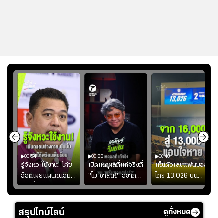
00:54
00:33
00:40
ร
รู้จังหวะใช้งาน! โค้ช
เปิดเหตุผลที่แท้จริงที่
เห็นตัวเลขแฟนบอล
อ๊อตเผยแผนถนอม
"โม ซาลาห์" อยาก
ไทย 13,026 บน
ึ้น
“บุ๋มบิ๋ม” เพื่อรักษา
ย้ายซบ "แทร็บซอนส
สกอร์บอร์ดแล้วแอบ
ย
ร่างกายให้พร้อมที่สุด
ปอร์"
ใจหาย น้อยกว่านัดที่
ที่
แล้วเจอมาเลเซียตั้ง
สรุปไทม์ไลน์
ดูทั้งหมด