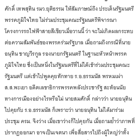
ศักดิ์ เทพสุทิน รมว.ยุติธรรม ให้สัมภาษณ์ถึง ประเด็นรัฐมนตรี
พรรคภูมิใจไทย ไม่ร่วมประชุมคณะรัฐมนตรีพิจารณา
โครงการรถไฟฟ้าสายสีเขียวเมื่อวานนี้ ว่า จะไม่เกิดผลกระทบ
ต่อความสัมพันธ์ของพรรคร่วมรัฐบาล เมื่อถามถึงกรณีที่นาย
อนุทิน ชาญวีรกูล รองนายกรัฐมนตรี ในฐานะหัวหน้าพรรค
ภูมิใจไทย ซึ่งเป็นหนึ่งในรัฐมนตรีที่ไม่ได้เข้าร่วมประชุมคณะ
รัฐมนตรี แต่เข้าไปพูดคุยทักทาย ร.อ.ธรรมนัส พรหมเผ่า
ส.ส.พะเยา อดีตเลขาธิการพรรคพลังประชารัฐ สะท้อนนัย
ทางการเมืองอย่างไรหรือไม่ นายสมศักดิ์ กล่าวว่า นายอนุทิน
ไปคุยกับ ร.อ.ธรรมนัส ก็เพราะว่า นายอนุทิน ไม่ได้มาร่วม
ประชุม ครม. จึงว่าง เมื่อเขาว่างก็ไปคุยกัน เมื่อถามย้ำว่าภาพที่
ปรากฏออกมา อาจเป็นเจตนา เพื่อสื่อสารไปถึงผู้ใหญ่ว่าทั้ง