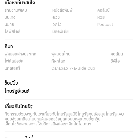
เนื้อหาที่น่าสนใจ
รายงานพิเศษ
หนังสือพิมพ์
คอลัมน์
บันเทิง
ดวง
หวย
นิยาย
วิดีโอ
Podcast
ไลฟ์สไตล์
มัลติมีเดีย
กีฬา
ฟุตบอลต่่างประเทศ
ฟุตบอลไทย
คอลัมน์
ไฟต์สปอร์ต
กีฬาโลก
วิดีโอ
แกลเลอรี่
Carabao 7-a-Side Cup
ช็อปปิ้ง
ไทยรัฐอีเวนต์
เกี่ยวกับไทยรัฐ
กิจกรรม
ร่วมงานกับเรา
เกี่ยวกับไทยรัฐ
มูลนิธิไทยรัฐ
ศูนย์ข้อมูลไทยรัฐ
FAQ
ศูนย์ช่วยเหลือ
นโยบายคุ้มครองข้อมูลส่วนบุคคลไทยรัฐกรุ๊ป
เงื่อนไขข้อตกลงการใช้บริการ
ติดต่อเรา
ติดต่อโฆษณา