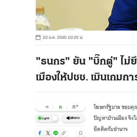
22 ม.ค. 2565 10:25 น.
"ธนกร" ยัน "บิ๊กตู่" ไม
เมืองให้ปชช. เมินเกมกา
โฆษกรัฐบาล ขอบคุณก
+
ก
ก
-ก
ปัญหาบ้านเมือง จึง
ฟังข่าว
Light
ยึดติดกับอำนาจ