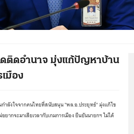
่ยึดติดอำนาจ มุ่งแก้ปัญหาบ้าน
รเมือง
ำลังใจจากคนไทยที่สนับสนุน "พล.อ.ประยุทธ์" มุ่งแก้ไข
ไม่อยากจะมาเสียเวลากับเกมการเมือง ยืนยันนายกฯ ไม่ได้