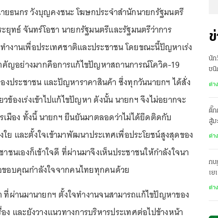
65 นายธนกร วังบุญคงชนะ โฆษกประจำสำนักนายกรัฐมนตรี
ระยุทธ์ จันทร์โอชา นายกรัฐมนตรีและรัฐมนตรีว่าการ
ข
งทำงานเพื่อประเทศชาติและประชาชน โดยขณะนี้ปัญหาเร่ง
นัก
มสำคัญอย่างมากคือการแก้ไขปัญหาสถานการณ์โควิด-19
ชนิ
งประชาชน และปัญหาราคาสินค้า ซึ่งทุกวันนายกฯ ได้สั่ง
ต่า
ี่ยวข้องเร่งเข้าไปแก้ไขปัญหา ดังนั้น นายกฯ จึงไม่อยากจะ
ติ๊
เมือง ทั้งนี้ นายกฯ ยืนยันมาตลอดว่าไม่ได้ยึดติดกับ
สู้
งใย และตั้งใจเข้ามาพัฒนาประเทศเพื่อประโยชน์สูงสุดของ
ต่า
ชาชนเองก็เข้าใจดี ที่ผ่านมาจึงเห็นประชาชนให้กำลังใจนา
กบฏ
อขอบคุณกำลังใจจากคนไทยทุกคนด้วย
เย
ต่า
่า ที่ผ่านมานายกฯ ตั้งใจทำงานจนสามารถแก้ไขปัญหาของ
ื่อง และยังวางแนวทางการบริหารประเทศต่อไปข้างหน้า