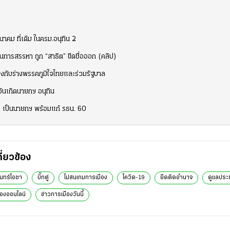
คม ที่เดิม ในครม.อนุทิน 2
วนการสรรหา ถูก “สาธิต” ขีดชื่อออก (คลิป)
ตรงกับร่างพรรคภูมิใจไทยและร่วมรัฐบาล
วันเกิดนายกฯ อนุทิน
ิ” เป็นนายกฯ พร้อมแก้ รธน. 60
กี่ยวข้อง
ันทร์โอชา
บิ๊กตู่
ไม่สนเกมการเมือง
โควิด-19
ยึดติดอำนาจ
ดูแลประ
ืองออนไลน์
ข่าวการเมืองวันนี้