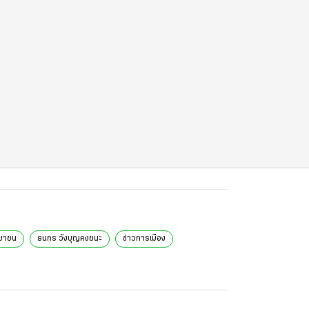
ชาชน
ธนกร วังบุญคงชนะ
ข่าวการเมือง