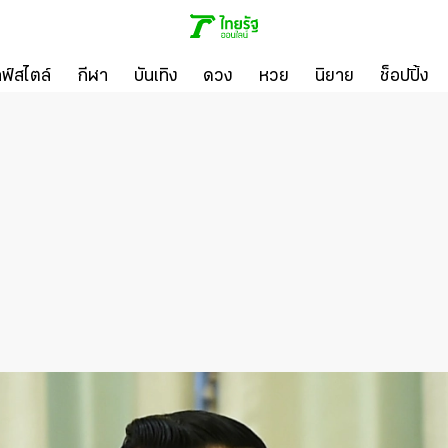
ลฟ์สไตล์
กีฬา
บันเทิง
ดวง
หวย
นิยาย
ช็อปปิ้ง