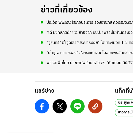
ข่าวที่เกี่ยวข้อง
ประวัติ พิพัฒน์ รัชกิจประการ รองนายกฯ ควบรมว.คมนา
“เต้ มงคลกิตติ์” แฉ ย้ายจาก ปชป. เพราะไม่ผ่านกระบ
“จุรินทร์” ย้ำจุดยืน “ประชาธิปัตย์” ไม่แตะหมวด 1-2 
“บิ๊กตู่-อาจารย์น้อง” ส่งกระเช้าดอกไม้อวยพรวันคล้าย
พรรคเพื่อไทย ประกาศพร้อมแล้ว ส่ง “ชัยเกษม นิติสิร
แชร์ข่าว
แท็กที่เ
ประยุทธ์ จ
ข่าวการเม