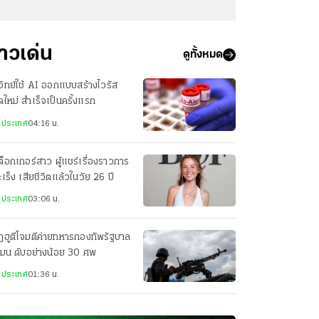
่าวเด่น
ดูทั้งหมด
วิทย์ใช้ AI ออกแบบสร้างไวรัส
ดใหม่ สำเร็จเป็นครั้งแรก
งประเทศ
04:16 น.
กต็อกเกอร์สาว ผู้แชร์เรื่องราวการ
มะเร็ง เสียชีวิตแล้วในวัย 26 ปี
งประเทศ
03:06 น.
ฮูตีโจมตีค่ายทหารกองทัพรัฐบาล
เมน ดับอย่างน้อย 30 ศพ
งประเทศ
01:36 น.