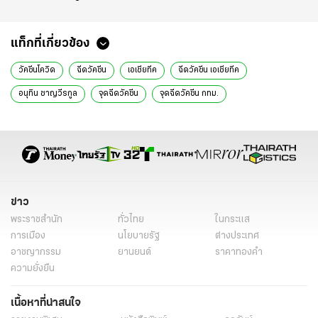
แท็กที่เกี่ยวข้อง
วัคซีนโควิด
ฉีดวัคซีน
เอเชียทีค
ฉีดวัคซีน เอเชียทีค
อนุทิน ชาญวีรกูล
จุดฉีดวัคซีน
จุดฉีดวัคซีน กทม.
วัคซีนแอสตราเซเนกา
วัคซีนไฟเซอร์
ข่าวการเมือง
ข่าวการเมืองออนไลน์
ข่าวการเมืองวันนี้
ข่าว
พระราชสำนัก
ทั่วไทย
ในกระแส
การเมือง
นโยบายรัฐ
ต่างประเทศ
อาชญากรรม
ยานยนต์
ราคาทองคำ
ความยั่งยืน
เนื้อหาที่น่าสนใจ