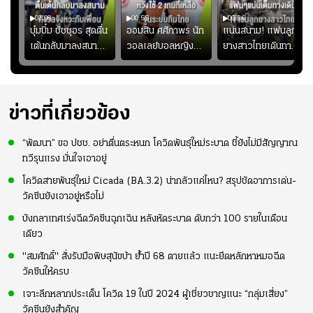
01:08
00:55
00:36
ก
บุ๋มบิ๋ม ชัชชุอร สุดตื่น
ออมสิน ศศิภาพร นัก
แน่นสนาม! แฟนลูก
เต้นกลับมาลงสนาม
วอลเลย์บอลหญิงทีม
ยางสาวไทยเดินทาง
ุ๋ม
ให้ทีมชาติ แอบกังวล
ชาติไทย หวังใช้ 2
เข้ามาเชียร์สาวไทย
ัง
จังหวะไม่เข้ากับเพื่อน
เกมที่เหลือ ปรับจู
อย่างคึกคัก เพื่อให้
ย
นระบบทีมก่อนลุยชิง
กำลังใจ ก่อนที่สาว
แชมป์เอเชีย
ไทยจะคว้าชัย
ข่าวที่เกี่ยวข้อง
“พัฒนา” ขอ ปชช. อย่าตื่นตระหนก โควิดพันธุ์ใหม่ระบาด ชี้ยังไม่มีสัญญาณ
ทวีรุนแรง มั่นใจเอาอยู่
โควิดสายพันธุ์ใหม่ Cicada (BA.3.2) น่ากลัวแค่ไหน? สรุปชัดอาการเด่น-
วัคซีนยังเอาอยู่หรือไม่
บังกลาเทศเร่งฉีดวัคซีนฉุกเฉิน หลังหัดระบาด ดับกว่า 100 รายในเดือน
เดียว
"สมศักดิ์" สั่งรับมือพิษสุนัขบ้า ย้ำปี 68 ตายแล้ว แนะยึดหลักหาหมอฉีด
วัคซีนให้ครบ
เจาะลึกหลากประเด็น โควิด 19 ในปี 2024 ผู้เชี่ยวชาญแนะ “กลุ่มเสี่ยง”
วัคซีนยังสำคัญ