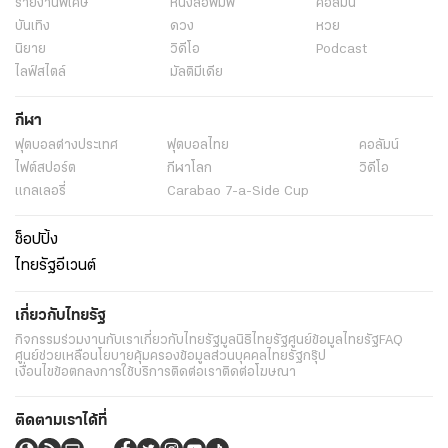
รายงานพิเศษ
หนังสือพิมพ์
คอลัมน์
บันเทิง
ดวง
หวย
นิยาย
วิดีโอ
Podcast
ไลฟ์สไตล์
มัลติมีเดีย
กีฬา
ฟุตบอลต่่างประเทศ
ฟุตบอลไทย
คอลัมน์
ไฟต์สปอร์ต
กีฬาโลก
วิดีโอ
แกลเลอรี่
Carabao 7-a-Side Cup
ช็อปปิ้ง
ไทยรัฐอีเวนต์
เกี่ยวกับไทยรัฐ
กิจกรรม
ร่วมงานกับเรา
เกี่ยวกับไทยรัฐ
มูลนิธิไทยรัฐ
ศูนย์ข้อมูลไทยรัฐ
FAQ
ศูนย์ช่วยเหลือ
นโยบายคุ้มครองข้อมูลส่วนบุคคลไทยรัฐกรุ๊ป
เงื่อนไขข้อตกลงการใช้บริการ
ติดต่อเรา
ติดต่อโฆษณา
ติดตามเราได้ที่