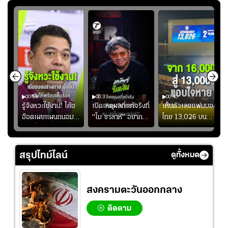
00:54
00:33
00:40
ร
รู้จังหวะใช้งาน! โค้ช
เปิดเหตุผลที่แท้จริงที่
เห็นตัวเลขแฟนบอล
อ๊อตเผยแผนถนอม
"โม ซาลาห์" อยาก
ไทย 13,026 บน
ึ้น
“บุ๋มบิ๋ม” เพื่อรักษา
ย้ายซบ "แทร็บซอนส
สกอร์บอร์ดแล้วแอบ
ย
ร่างกายให้พร้อมที่สุด
ปอร์"
ใจหาย น้อยกว่านัดที่
ที่
แล้วเจอมาเลเซียตั้ง
สรุปไทม์ไลน์
ดูทั้งหมด
อย่างเห็นได้ชัด
สงครามตะวันออกกลาง
ติดตาม