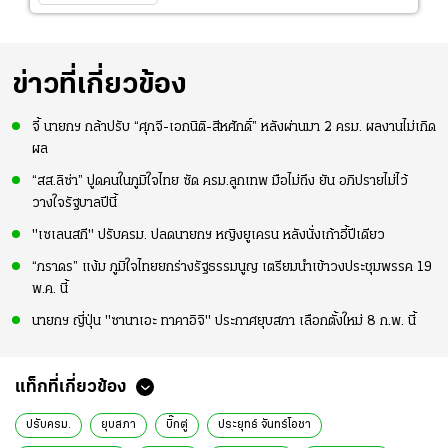
ข่าวที่เกี่ยวข้อง
จี้ นายกฯ กล้าปรับ “ศุภจี-เอกนิติ-สีหศักดิ์” หลังผ่านมา 2 ครม. ผลงานไม่เกิด
ผล
“สส.ลิซ่า” ปูดคนในภูมิใจไทย ซัด ครม.ลูกเทพ มือไม่ถึง ยัน อภิปรายไม่ไว้
วางใจรัฐบาลปีนี้
"เซเลนสกี" ปรับครม. ปลดนายกฯ หญิงยูเครน หลังนั่งเก้าอี้ปีเดียว
“ภราดร” แง้ม ภูมิใจไทยยกร่างรัฐธรรมนูญ เตรียมนำเข้าวงประชุมพรรค 19
พ.ค. นี้
นายกฯ ญี่ปุ่น "ซานาเอะ ทาคาอิจิ" ประกาศยุบสภา เลือกตั้งใหม่ 8 ก.พ. นี้
แท็กที่เกี่ยวข้อง
ปรับครม.
ยุบสภา
บิ๊กตู่
ประยุทธ์ จันทร์โอชา