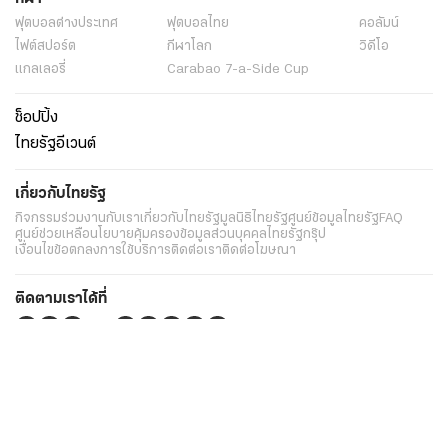
ฟุตบอลต่่างประเทศ
ฟุตบอลไทย
คอลัมน์
ไฟต์สปอร์ต
กีฬาโลก
วิดีโอ
แกลเลอรี่
Carabao 7-a-Side Cup
ช็อปปิ้ง
ไทยรัฐอีเวนต์
เกี่ยวกับไทยรัฐ
กิจกรรม
ร่วมงานกับเรา
เกี่ยวกับไทยรัฐ
มูลนิธิไทยรัฐ
ศูนย์ข้อมูลไทยรัฐ
FAQ
ศูนย์ช่วยเหลือ
นโยบายคุ้มครองข้อมูลส่วนบุคคลไทยรัฐกรุ๊ป
เงื่อนไขข้อตกลงการใช้บริการ
ติดต่อเรา
ติดต่อโฆษณา
ติดตามเราได้ที่
Application
My THAIRATH