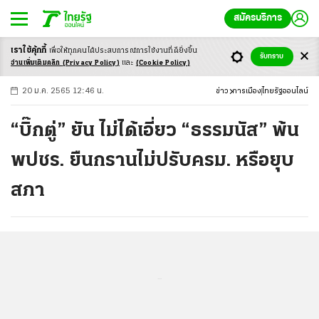
สมัครบริการ
เราใช้คุ้กกี้
เพื่อให้ทุกคนได้ประสบ
การณ์การใช้งานที่ดียิ่งขึ้น
+
ก
ก
-ก
รับทราบ
อ่านเพิ่มเติมคลิก
(Privacy Policy)
และ
(Cookie Policy)
20 ม.ค. 2565 12:46 น.
ข่าว
การเมือง
ไทยรัฐออนไลน์
“บิ๊กตู่” ยัน ไม่ได้เอี่ยว “ธรรมนัส” พ้น
พปชร. ยืนกรานไม่ปรับครม. หรือยุบ
สภา
...