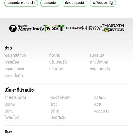
ธรรมนัส พรหมเผ่า
ธรรมนัส
ปลดธรรมนัส
พลังประชารัฐ
ประวิตร วงษ์สุวรรณ
บิ๊กป้อม
พรรคพลังประชารัฐ
พปชร.
ข่าวการเมือง
ข่าวการเมืองออนไลน์
ข่าวการเมืองวันนี้
ข่าว
พระราชสำนัก
ทั่วไทย
ในกระแส
การเมือง
นโยบายรัฐ
ต่างประเทศ
อาชญากรรม
ยานยนต์
ราคาทองคำ
ความยั่งยืน
เนื้อหาที่น่าสนใจ
รายงานพิเศษ
หนังสือพิมพ์
คอลัมน์
บันเทิง
ดวง
หวย
นิยาย
วิดีโอ
Podcast
ไลฟ์สไตล์
มัลติมีเดีย
กีฬา