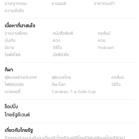
อาชญากรรม
ยานยนต์
ราคาทองคำ
ความยั่งยืน
เนื้อหาที่น่าสนใจ
รายงานพิเศษ
หนังสือพิมพ์
คอลัมน์
บันเทิง
ดวง
หวย
นิยาย
วิดีโอ
Podcast
ไลฟ์สไตล์
มัลติมีเดีย
กีฬา
ฟุตบอลต่่างประเทศ
ฟุตบอลไทย
คอลัมน์
ไฟต์สปอร์ต
กีฬาโลก
วิดีโอ
แกลเลอรี่
Carabao 7-a-Side Cup
ช็อปปิ้ง
ไทยรัฐอีเวนต์
เกี่ยวกับไทยรัฐ
กิจกรรม
ร่วมงานกับเรา
เกี่ยวกับไทยรัฐ
มูลนิธิไทยรัฐ
ศูนย์ข้อมูลไทยรัฐ
FAQ