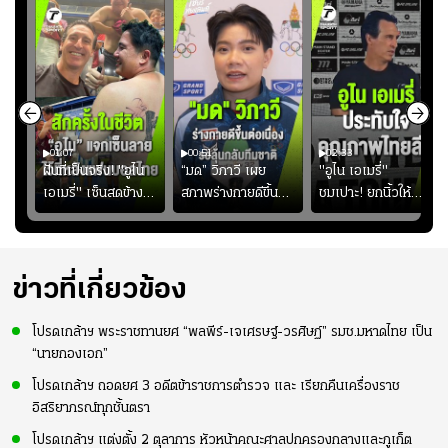
01:07
00:51
02:33
้อง
ฝันที่เป็นจริง! "อูไน
“มด” วิภาวี เผย
"อูไน เอเมรี่"
เอเมรี่" เซ็นสดข้าง
สภาพร่างกายดีขึ้น
ชมเปาะ! ยกนิ้วให้
รอยสักบนแผ่นหลัง
อย่างต่อเนื่อง พร้อม
แท็กติกบีจี แฮปปี้
ู่ใน
"คุณเต๊ะ" แฟนพันธุ์
พยายามลงสนามให้
สุดๆ กับการเยือนไทย
แท้วิลล่า นาน 33 ปี
มากขึ้น เพื่อเรียก
ความมั่นใจ
ข่าวที่เกี่ยวข้อง
โปรดเกล้าฯ พระราชทานยศ “พลพีร์-เจเศรษฐ์-วรศิษฏ์” รมช.มหาดไทย เป็น
“นายกองเอก”
โปรดเกล้าฯ ถอดยศ 3 อดีตข้าราชการตำรวจ และ เรียกคืนเครื่องราช
อิสริยาภรณ์ทุกชั้นตรา
โปรดเกล้าฯ แต่งตั้ง 2 ตุลาการ หัวหน้าคณะศาลปกครองกลางและภูเก็ต