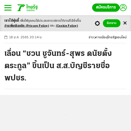
สมัครบริการ
เราใช้คุ้กกี้
เพื่อให้ทุกคนได้ประสบ
การณ์การใช้งานที่ดียิ่งขึ้น
+
ก
ก
-ก
รับทราบ
อ่านเพิ่มเติมคลิก
(Privacy Policy)
และ
(Cookie Policy)
18 ม.ค. 2565 20:14 น.
ข่าว
การเมือง
ไทยรัฐออนไลน์
เลื่อน “ชวน ชูจันทร์-สุพร ดนัยตั้ง
ตระกูล” ขึ้นเป็น ส.ส.บัญชีรายชื่อ
พปชร.
...