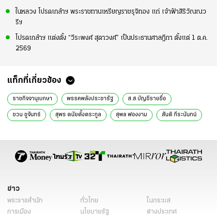
ในหลวง โปรดเกล้าฯ พระราชทานเหรียญราชรุจิทอง แก่ เจ้าฟ้าสิริวัณณว
รีฯ
โปรดเกล้าฯ แต่งตั้ง “วีระพงศ์ สุดาวงศ์” เป็นประธานศาลฎีกา ตั้งแต่ 1 ต.ค.
2569
แท็กที่เกี่ยวข้อง
ราชกิจจานุเบกษา
พรรคพลังประชารัฐ
ส.ส.บัญชีรายชื่อ
ชวน ชูจันทร์
สุพร ดนัยตั้งตระกูล
สุพล ฟองงาม
สันติ กีระนันทน์
ปาร์ตี้ลิสต์
ส.ส.บัญชีรายชื่อ พรรคพลังประชารัฐ
ข่าวการเมือง
ข่าวการเมืองออนไลน์
ข่าวการเมืองวันนี้
ข่าว
พระราชสำนัก
ทั่วไทย
ในกระแส
การเมือง
นโยบายรัฐ
ต่างประเทศ