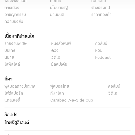
พระราชสำนัก
ทั่วไทย
ในกระแส
การเมือง
นโยบายรัฐ
ต่างประเทศ
อาชญากรรม
ยานยนต์
ราคาทองคำ
ความยั่งยืน
เนื้อหาที่น่าสนใจ
รายงานพิเศษ
หนังสือพิมพ์
คอลัมน์
บันเทิง
ดวง
หวย
นิยาย
วิดีโอ
Podcast
ไลฟ์สไตล์
มัลติมีเดีย
กีฬา
ฟุตบอลต่่างประเทศ
ฟุตบอลไทย
คอลัมน์
ไฟต์สปอร์ต
กีฬาโลก
วิดีโอ
แกลเลอรี่
Carabao 7-a-Side Cup
ช็อปปิ้ง
ไทยรัฐอีเวนต์