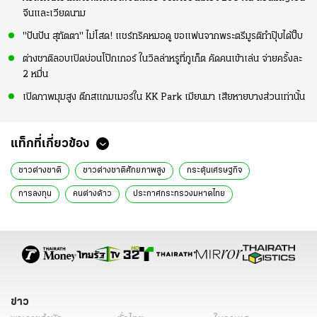
จีนและเวียดนาม
"ปันปัน สุทัตตา" ไม่โสด! แชร์ทริคหมอดู ขอแฟนจากพระตรีมูรติทำปุ๊บได้ปั๊บ
ต่างชาติลอบเปิดบ่อนโป๊กเกอร์ ในวิลล่าหรูที่ภูเก็ต คัดคนเข้าเล่น จ่ายครั้งละ
2 หมื่น
เปิดภาพมุมสูง ตึกสแกมเมอร์ใน KK Park เมียนมา เสียหายบางส่วนเท่านั้น
แท็กที่เกี่ยวข้อง
ชาวต่างชาติ
ชาวต่างชาติศักยภาพสูง
กระตุ้นเศรษฐกิจ
การลงทุน
คนต่างด้าว
ประกาศกระทรวงมหาดไทย
ประกาศกระทรวงแรงงาน
พำนักระยะยาว
Long-term Resident Visa
ครม.
ข่าวการเมือง
ข่าวการเมืองออนไลน์
ข่าวการเมืองวันนี้
ข่าว