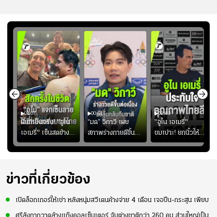
01:07
00:51
02:33
้อง
ฝันที่เป็นจริง! "อูไน
“มด” วิภาวี เผย
"อูไน เอเมรี่"
เอเมรี่" เซ็นสดข้าง
สภาพร่างกายดีขึ้น
ชมเปาะ! ยกนิ้วให้
รอยสักบนแผ่นหลัง
อย่างต่อเนื่อง พร้อม
แท็กติกบีจี แฮปปี้
ู่ใน
"คุณเต๊ะ" แฟนพันธุ์
พยายามลงสนามให้
สุดๆ กับการเยือนไทย
แท้วิลล่า นาน 33 ปี
มากขึ้น เพื่อเรียก
ความมั่นใจ
ข่าวที่เกี่ยวข้อง
เปิดล็อกเกอร์ให้เช่า หลังหนุ่มสวีเดนค้างจ่าย 4 เดือน เจอปืน-กระสุน เพียบ
ศรีลังกากวาดล้างแก๊งคอลเซ็นเตอร์ จับต่างชาติกว่า 260 คน ส่วนใหญ่เป็น