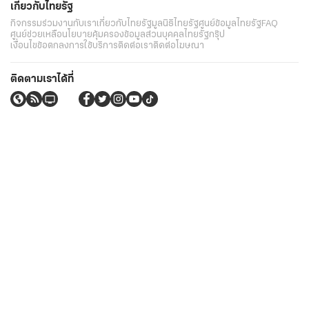
เกี่ยวกับไทยรัฐ
กิจกรรม
ร่วมงานกับเรา
เกี่ยวกับไทยรัฐ
มูลนิธิไทยรัฐ
ศูนย์ข้อมูลไทยรัฐ
FAQ
ศูนย์ช่วยเหลือ
นโยบายคุ้มครองข้อมูลส่วนบุคคลไทยรัฐกรุ๊ป
เงื่อนไขข้อตกลงการใช้บริการ
ติดต่อเรา
ติดต่อโฆษณา
ติดตามเราได้ที่
Application
My THAIRATH
วันพฤหัสที่ 6 สิงหาคม 2569 เวลา 12:56 น.