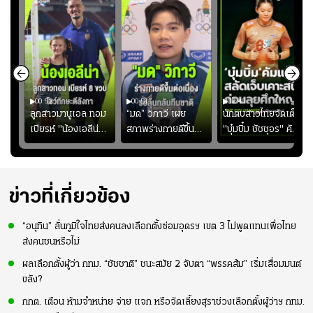
00:52
00:51
02:40
ชนะ
ลูกสาวมานูเอล ทอม
“มด” วิภาวี เผย
นักตบสาวไทยจัดเต็ม
ง
เบียรห์ "น้องเอลีน่า"
สภาพร่างกายดีขึ้น
"บุ๋มบิ๋ม ชัชชุอร" คัม
วัย 8 ขวบ โชว์ตี
อย่างต่อเนื่อง พร้อม
แบ็ก ศึก" SEA V
ลังกาสุดพริ้ว
พยายามลงสนามให้
CUP 2026" เลก
มากขึ้น เพื่อเรียก
สอง!!
ความมั่นใจ
ข่าวที่เกี่ยวข้อง
“อนุทิน” ลั่นภูมิใจไทยส่งคนลงเลือกตั้งซ่อมอุดรฯ เขต 3 ไม่พูดแทนเพื่อไทย
ส่งคนชนหรือไม่
ผลเลือกตั้งผู้ว่า กทม. “ชัชชาติ” ชนะสมัย 2 จับตา “พรรคส้ม” เริ่มเสื่อมมนต์
ขลัง?
กกต. เตือน ห้ามจำหน่าย จ่าย แจก หรือจัดเลี้ยงสุราช่วงเลือกตั้งผู้ว่าฯ กทม.