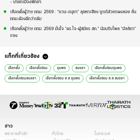
- นายกเมืองพัทยา
เลือกตั้งผู้ว่าฯ กทม. 2569 : “ชวน-อนุชา” ลุยหาเสียง ชูแก้ส่วยแผงลอย ลั่น
กทม.ต้องดีกว่าเดิม
เลือกตั้งผู้ว่าฯ กทม. 2569 มั่นใจ “ดร.โจ-ผู้สมัคร สก.” น้อมรับโพล “มัลลิกา”
แซง
แท็กที่เกี่ยวข้อง
เลือกตั้ง
เลือกตั้งซ่อม
ชุมพร
สงขลา
เลือกตั้งซ่อมชุมพร
เลือกตั้งซ่อมสงขลา
เลือกตั้งซ่อม ส.ส.ชุมพร
เลือกตั้งซ่อม ส.ส.สงขลา
อิทธิพร บุญประคอง
ประธานกกต.
กกต.
ถ่ายรูปในคูหาเลือกตั้ง
มาตรา 97
ใช้โทรศัพท์มือถือถ่ายรูป
ข่าวการเมือง
ข่าวการเมืองออนไลน์
ข่าวทั่วไป
ข่าว
พระราชสำนัก
ทั่วไทย
ในกระแส