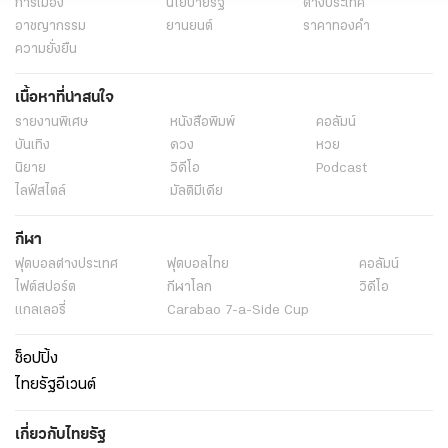
การเมือง
นโยบายรัฐ
ต่างประเทศ
อาชญากรรม
ยานยนต์
ราคาทองคำ
ความยั่งยืน
เนื้อหาที่น่าสนใจ
รายงานพิเศษ
หนังสือพิมพ์
คอลัมน์
บันเทิง
ดวง
หวย
นิยาย
วิดีโอ
Podcast
ไลฟ์สไตล์
มัลติมีเดีย
กีฬา
ฟุตบอลต่่างประเทศ
ฟุตบอลไทย
คอลัมน์
ไฟต์สปอร์ต
กีฬาโลก
วิดีโอ
แกลเลอรี่
Carabao 7-a-Side Cup
ช็อปปิ้ง
ไทยรัฐอีเวนต์
เกี่ยวกับไทยรัฐ