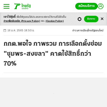
สมัครบริการ
เราใช้คุ้กกี้
เพื่อให้ทุกคนได้ประสบ
การณ์การใช้งานที่ดียิ่งขึ้น
+
ก
ก
-ก
รับทราบ
อ่านเพิ่มเติมคลิก
(Privacy Policy)
และ
(Cookie Policy)
16 ม.ค. 2565 18:50 น.
ข่าว
การเมือง
ไทยรัฐออนไลน์
กกต.พอใจ ภาพรวม การเลือกตั้งซ่อม
"ชุมพร-สงขลา" คาดใช้สิทธิ์กว่า
70%
...