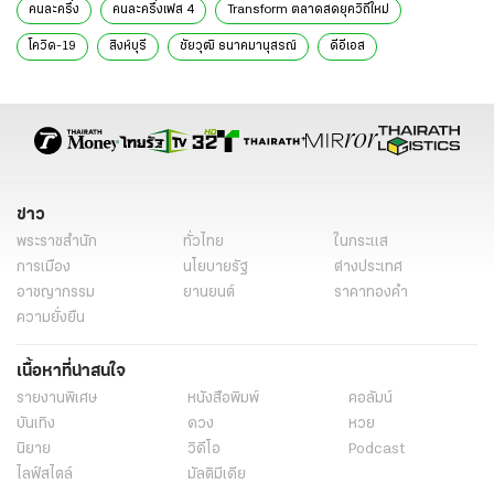
คนละครึ่ง
คนละครึ่งเฟส 4
Transform ตลาดสดยุควิถีใหม่
โควิด-19
สิงห์บุรี
ชัยวุฒิ ธนาคมานุสรณ์
ดีอีเอส
ลงทะเบียนคนละครึ่งเฟส 4
ข่าวการเมือง
ข่าวการเมืองออนไลน์
ข่าวการเมืองวันนี้
ข่าว
พระราชสำนัก
ทั่วไทย
ในกระแส
การเมือง
นโยบายรัฐ
ต่างประเทศ
อาชญากรรม
ยานยนต์
ราคาทองคำ
ความยั่งยืน
เนื้อหาที่น่าสนใจ
รายงานพิเศษ
หนังสือพิมพ์
คอลัมน์
บันเทิง
ดวง
หวย
นิยาย
วิดีโอ
Podcast
ไลฟ์สไตล์
มัลติมีเดีย