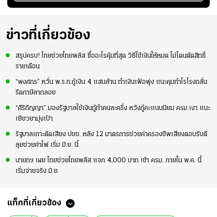
่ใบ?
แข้งดาวรุ่งลงสนาม
พยายามลงสนามให้
2026 #ฟุตบอล
อย่างต่อเนื่อง
มากขึ้น เพื่อเรียก
#ทีมชาติไทย
ความมั่นใจ
ข่าวที่เกี่ยวข้อง
สรุปครบ! ไทยช่วยไทยพลัส ซื้ออะไรคุ้มที่สุด วิธีใช้เงินให้หมด ไม่โดนตัดสิทธิ์
รายเดือน
“พงศกร” หวั่น พ.ร.ก.กู้เงิน 4 แสนล้าน ทำเงินเฟ้อพุ่ง แนะคุมกำไรโรงกลั่น
รีดภาษีลาภลอย
“ศิริกัญญา” มองรัฐบาลใช้เงินกู้ทำคนละครึ่ง หวังกู้คะแนนนิยม ครม.เงา แนะ
เยียวยามุ่งเป้า
รัฐบาลเกาะติดเสียง ปชช. หลัง 12 มาตรการช่วยค่าครองชีพเสียงตอบรับดี
ลุยช่วยค่าไฟ เริ่ม มิ.ย. นี้
นายกฯ เผย ไทยช่วยไทยพลัส แจก 4,000 บาท เข้า ครม. ภายใน พ.ค. นี้
เริ่มจ่ายจริง มิ.ย.
แท็กที่เกี่ยวข้อง