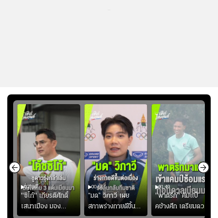
...
02:06
00:51
01:49
ียร์
"ซิโก้" เกียรติศักดิ์
“มด” วิภาวี เผย
"พาตริก" คัมแบ็
บ
เสนาเมือง มอง
สภาพร่างกายดีขึ้น
คช้างศึก เตรียมดวล
"
ว่าการเปิดโอกาสให้
อย่างต่อเนื่อง พร้อม
เมียนมา อาเซียน คัพ