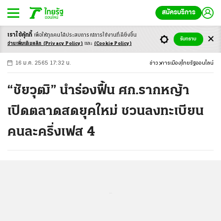
สมัครบริการ
เราใช้คุ้กกี้
เพื่อให้ทุกคนได้ประสบ
การณ์การใช้งานที่ดียิ่งขึ้น
+
ก
ก
-ก
รับทราบ
อ่านเพิ่มเติมคลิก
(Privacy Policy)
และ
(Cookie Policy)
16 ม.ค. 2565 17:32 น.
ข่าว
การเมือง
ไทยรัฐออนไลน์
“ชัยวุฒิ” นำร่องฟื้น ศก.รากหญ้า
เปิดตลาดสดยุคใหม่ ชวนลงทะเบียน
คนละครึ่งเฟส 4
...