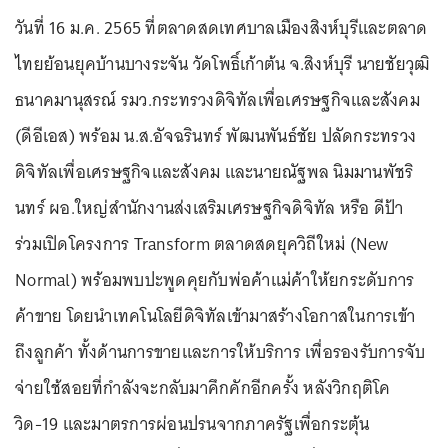
วันที่ 16 ม.ค. 2565 ที่ตลาดสดเทศบาลเมืองสิงห์บุรีและตลาด
ไทยย้อนยุคบ้านบางระจัน วัดโพธิ์เก้าต้น จ.สิงห์บุรี นายชัยวุฒิ
ธนาคมานุสรณ์ รมว.กระทรวงดิจิทัลเพื่อเศรษฐกิจและสังคม
(ดีอีเอส) พร้อม น.ส.อัจฉรินทร์ พัฒนพันธ์ชัย ปลัดกระทรวง
ดิจิทัลเพื่อเศรษฐกิจและสังคม และนายณัฐพล นิมมานพัชริ
นทร์ ผอ.ใหญ่สำนักงานส่งเสริมเศรษฐกิจดิจิทัล หรือ ดีป้า
ร่วมเปิดโครงการ Transform ตลาดสดยุควิถีใหม่ (New
Normal) พร้อมพบปะพูดคุยกับพ่อค้าแม่ค้าให้ยกระดับการ
ค้าขาย โดยนำเทคโนโลยีดิจิทัลเข้ามาสร้างโอกาสในการเข้า
ถึงลูกค้า ทั้งด้านการขายและการให้บริการ เพื่อรองรับการจับ
จ่ายใช้สอยที่กำลังจะกลับมาคึกคักอีกครั้ง หลังวิกฤติโค
วิด-19 และมาตรการผ่อนปรนจากภาครัฐเพื่อกระตุ้น