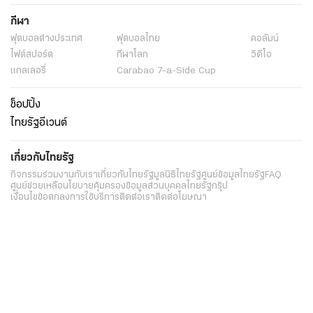
กีฬา
ฟุตบอลต่่างประเทศ
ฟุตบอลไทย
คอลัมน์
ไฟต์สปอร์ต
กีฬาโลก
วิดีโอ
แกลเลอรี่
Carabao 7-a-Side Cup
ช็อปปิ้ง
ไทยรัฐอีเวนต์
เกี่ยวกับไทยรัฐ
กิจกรรม
ร่วมงานกับเรา
เกี่ยวกับไทยรัฐ
มูลนิธิไทยรัฐ
ศูนย์ข้อมูลไทยรัฐ
FAQ
ศูนย์ช่วยเหลือ
นโยบายคุ้มครองข้อมูลส่วนบุคคลไทยรัฐกรุ๊ป
เงื่อนไขข้อตกลงการใช้บริการ
ติดต่อเรา
ติดต่อโฆษณา
ติดตามเราได้ที่
Application
My THAIRATH