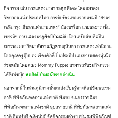
กิจกรรม เช่น การแสดงมายากลสุดพิเศษ โดยสมาคม
วิทยากลแห่งประเทศไทย การขับร้องเพลงจากแชมป์ “ศาลา
เฉลิมกรุง..สืบสานตำนานเพลง” น้องบาร็อก นายชลธาร เซ็น
เชาวนิช การแสดงนาฏศิลป์ร่วมสมัย โดยเครือข่ายศิลปิน
เยาวชน มหาวิทยาลัยราชภัฏสวนสุนันทา การแสดงเล่านิทาน
โดยคุณครูตุ๊บปอง เรืองศักดิ์ ปิ่นประทีป และการแสดงหุ่นมือ
ร่วมสมัย โดยคณะ Mommy Puppet สามารถรับชมกิจกรรม
ได้ที่เฟซบุ๊ก
หอศิลป์ร่วมสมัยราชดำเนิน
นอกจากนี้ ในส่วนภูมิภาคนั้นแหล่งเรียนรู้ทางศิลปวัฒนธรรม
อาทิ พิพิธภัณฑสถานแห่งชาติ พิมาย จ.นครราชสีมา
พิพิธภัณฑสถานแห่งชาติ อุบลราชธานี พิพิธภัณฑสถานแห่ง
ชาติ อินทร์บุรี จ.สิงห์บุรี จัดกิจกรรมต่างๆ เช่น ชมพิพิธภัณฑ์