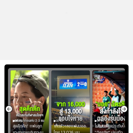
...
00:51
00:40
00:45
้ช
สุดคึกคัก! แฟนลูก
เห็นตัวเลขแฟนบอล
โมเมนต์สุดประทับใจ!
ม
ยางทยอยเดินทางมา
ไทย 13,026 บน
"ฉัตรชัย" ปรบมือ