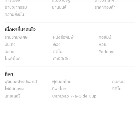
การเมือง
นโยบายรัฐ
ต่างประเทศ
อาชญากรรม
ยานยนต์
ราคาทองคำ
ความยั่งยืน
เนื้อหาที่น่าสนใจ
รายงานพิเศษ
หนังสือพิมพ์
คอลัมน์
บันเทิง
ดวง
หวย
นิยาย
วิดีโอ
Podcast
ไลฟ์สไตล์
มัลติมีเดีย
กีฬา
ฟุตบอลต่่างประเทศ
ฟุตบอลไทย
คอลัมน์
ไฟต์สปอร์ต
กีฬาโลก
วิดีโอ
แกลเลอรี่
Carabao 7-a-Side Cup
ช็อปปิ้ง
ไทยรัฐอีเวนต์
เกี่ยวกับไทยรัฐ