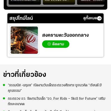
า
หน้าสนามกีฬา
สกอร์บอร์ดแล้วแอบ
ฉลองประตูแรกให้
่สุด
สมโภชฯ กันอย่าง
ใจหาย น้อยกว่านัดที่
ดาวรุ่ง "เจะฮานาฟี"
คึกคัก ก่อนเกมเริ่ม
แล้วเจอมาเลเซียตั้ง
ในสีเสื้อช้างศึกชุด
สรุปไทม์ไลน์
ดูทั้งหมด
2-3 ชั่วโมง
อย่างเห็นได้ชัด
ใหญ่
สงครามตะวันออกกลาง
ติดตาม
ข่าวที่เกี่ยวข้อง
“ธรรมนัส -นฤมล” เปิดงานวันเด็กกระทรวงศึกษาฯ ชูแนวคิด “เรียนดี มี
คุณธรรม”
กระทรวง อว. จัดงานวันเด็ก “อว. For Kids – Skill for Future” เสริม
ทักษะอนาคต