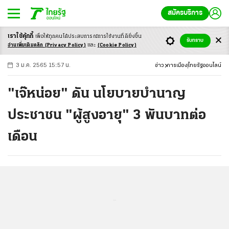
สมัครบริการ
เราใช้คุ้กกี้
เพื่อให้ทุกคนได้ประสบ
การณ์การใช้งานที่ดียิ่งขึ้น
+
ก
ก
-ก
รับทราบ
อ่านเพิ่มเติมคลิก
(Privacy Policy)
และ
(Cookie Policy)
3 ม.ค. 2565 15:57 น.
ข่าว
การเมือง
ไทยรัฐออนไลน์
"เจ๊หน่อย" ดัน นโยบายบำนาญ
ประชาชน "ผู้สูงอายุ" 3 พันบาทต่อ
เดือน
...