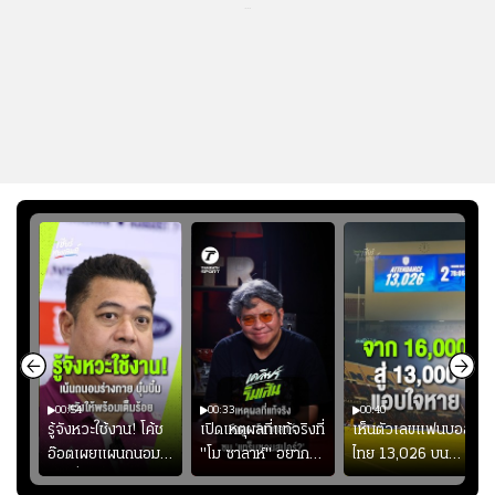
...
00:54
00:33
00:40
ร
รู้จังหวะใช้งาน! โค้ช
เปิดเหตุผลที่แท้จริงที่
เห็นตัวเลขแฟนบอล
อ๊อตเผยแผนถนอม
"โม ซาลาห์" อยาก
ไทย 13,026 บน
ึ้น
“บุ๋มบิ๋ม” เพื่อรักษา
ย้ายซบ "แทร็บซอนส
สกอร์บอร์ดแล้วแอบ