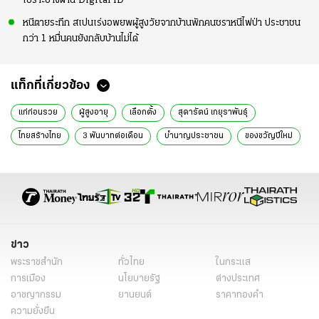
เปราะบางผ่าน Digital ID
หนีตายระทึก สเปนเร่งอพยพผู้สูงวัยจากบ้านพักคนชราหนีไฟป่า ประชาชน
กว่า 1 หมื่นคนยังกลับบ้านไม่ได้
แท็กที่เกี่ยวข้อง
แก่ก่อนรวย
ผู้สูงอายุ
เลือกตั้ง
สุดารัตน์ เกยุราพันธุ์
ไทยสร้างไทย
3 พันบาทต่อเดือน
บำนาญประชาชน
ของขวัญปีใหม่
ประชารัฐ
ประชานิยม
ข่าวการเมือง
ข่าวการเมืองออนไลน์
ข่าวทั่วไป
ข่าว
พระราชสำนัก
ทั่วไทย
ในกระแส
การเมือง
นโยบายรัฐ
ต่างประเทศ
อาชญากรรม
ยานยนต์
ราคาทองคำ
ความยั่งยืน