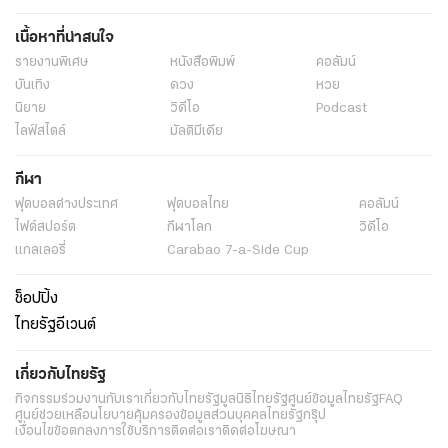
เนื้อหาที่น่าสนใจ
รายงานพิเศษ
หนังสือพิมพ์
คอลัมน์
บันเทิง
ดวง
หวย
นิยาย
วิดีโอ
Podcast
ไลฟ์สไตล์
มัลติมีเดีย
กีฬา
ฟุตบอลต่่างประเทศ
ฟุตบอลไทย
คอลัมน์
ไฟต์สปอร์ต
กีฬาโลก
วิดีโอ
แกลเลอรี่
Carabao 7-a-Side Cup
ช็อปปิ้ง
ไทยรัฐอีเวนต์
เกี่ยวกับไทยรัฐ
กิจกรรม
ร่วมงานกับเรา
เกี่ยวกับไทยรัฐ
มูลนิธิไทยรัฐ
ศูนย์ข้อมูลไทยรัฐ
FAQ
ศูนย์ช่วยเหลือ
นโยบายคุ้มครองข้อมูลส่วนบุคคลไทยรัฐกรุ๊ป
เงื่อนไขข้อตกลงการใช้บริการ
ติดต่อเรา
ติดต่อโฆษณา