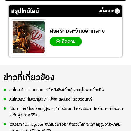
ย
ร่างกายให้พร้อมที่สุด
ปอร์"
ใจหาย น้อยกว่านัดที่
ที่
แล้วเจอมาเลเซียตั้ง
สรุปไทม์ไลน์
ดูทั้งหมด
อย่างเห็นได้ชัด
สงครามตะวันออกกลาง
ติดตาม
ข่าวที่เกี่ยวข้อง
คนไทยต้อง "รวยก่อนแก่" หวังพึ่งเบี้ยผู้สูงอายุไม่พอเลี้ยงชีพ
คนไทยหนี "สังคมสูงวัย" ไม่พ้น แต่ต้อง "รวยก่อนแก่"
เปิดทางตั้ง “โรงเรียนผู้สูงอายุ” ทั่วประเทศ หลังประกาศหลักเกณฑ์ใหม่ยก
ระดับคุณภาพชีวิต
เดินหน้า “Caregiver บนหมอพร้อม” นำร่องให้ญาติดูแลผู้สูงอายุ–กลุ่ม