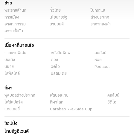
ข่าว
พระราชสำนัก
ทั่วไทย
ในกระแส
การเมือง
นโยบายรัฐ
ต่างประเทศ
อาชญากรรม
ยานยนต์
ราคาทองคำ
ความยั่งยืน
เนื้อหาที่น่าสนใจ
รายงานพิเศษ
หนังสือพิมพ์
คอลัมน์
บันเทิง
ดวง
หวย
นิยาย
วิดีโอ
Podcast
ไลฟ์สไตล์
มัลติมีเดีย
กีฬา
ฟุตบอลต่่างประเทศ
ฟุตบอลไทย
คอลัมน์
ไฟต์สปอร์ต
กีฬาโลก
วิดีโอ
แกลเลอรี่
Carabao 7-a-Side Cup
ช็อปปิ้ง
ไทยรัฐอีเวนต์