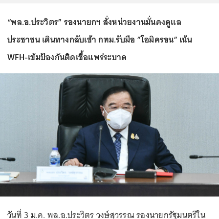
“พล.อ.ประวิตร” รองนายกฯ สั่งหน่วยงานมั่นคงดูแล
ประชาชน เดินทางกลับเข้า กทม.รับมือ ”โอมิครอน” เน้น
WFH-เข้มป้องกันติดเชื้อแพร่ระบาด
วันที่ 3 ม.ค. พล.อ.ประวิตร วงษ์สุวรรณ รองนายกรัฐมนตรีใน