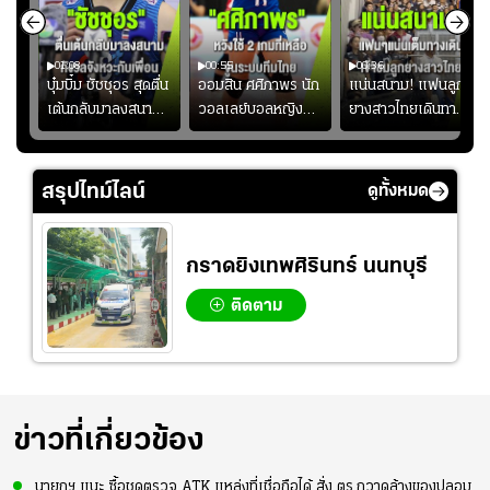
01:08
00:55
00:36
ก
บุ๋มบิ๋ม ชัชชุอร สุดตื่น
ออมสิน ศศิภาพร นัก
แน่นสนาม! แฟนลูก
เต้นกลับมาลงสนาม
วอลเลย์บอลหญิงทีม
ยางสาวไทยเดินทาง
ุ๋ม
ให้ทีมชาติ แอบกังวล
ชาติไทย หวังใช้ 2
เข้ามาเชียร์สาวไทย
ัง
จังหวะไม่เข้ากับเพื่อน
เกมที่เหลือ ปรับจู
อย่างคึกคัก เพื่อให้
ย
นระบบทีมก่อนลุยชิง
กำลังใจ ก่อนที่สาว
สรุปไทม์ไลน์
ดูทั้งหมด
แชมป์เอเชีย
ไทยจะคว้าชัย
กราดยิงเทพศิรินทร์ นนทบุรี
ติดตาม
ข่าวที่เกี่ยวข้อง
นายกฯ แนะ ซื้อชุดตรวจ ATK แหล่งที่เชื่อถือได้ สั่ง ตร.กวาดล้างของปลอม