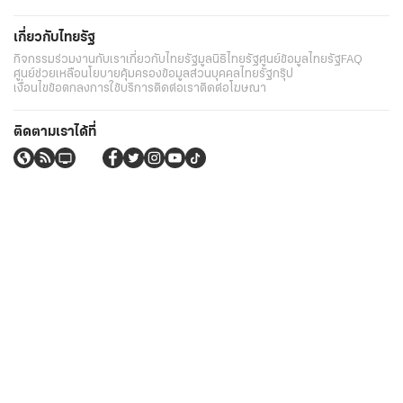
เกี่ยวกับไทยรัฐ
กิจกรรม
ร่วมงานกับเรา
เกี่ยวกับไทยรัฐ
มูลนิธิไทยรัฐ
ศูนย์ข้อมูลไทยรัฐ
FAQ
ศูนย์ช่วยเหลือ
นโยบายคุ้มครองข้อมูลส่วนบุคคลไทยรัฐกรุ๊ป
เงื่อนไขข้อตกลงการใช้บริการ
ติดต่อเรา
ติดต่อโฆษณา
ติดตามเราได้ที่
Application
My THAIRATH