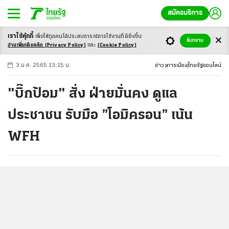
สมัครบริการ
เราใช้คุ้กกี้
เพื่อให้ทุกคนได้ประสบ
การณ์การใช้งานที่ดียิ่งขึ้น
+
ก
ก
-ก
รับทราบ
อ่านเพิ่มเติมคลิก
(Privacy Policy)
และ
(Cookie Policy)
3 ม.ค. 2565 13:15 น.
ข่าว
การเมือง
ไทยรัฐออนไลน์
"บิ๊กป้อม" สั่ง ฝ่ายมั่นคง ดูแล
ประชาชน รับมือ ”โอมิครอน” เน้น
WFH
...