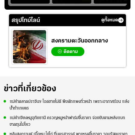
บ
เสิรมอาวุธหนัก
อย่างต่อเนื่อง พร้อม
แท็กติกบีจี แฮปปี้
"
พยายามลงสนามให้
สุดๆ กับการเยือนไทย
มากขึ้น เพื่อเรียก
สรุปไทม์ไลน์
ดูทั้งหมด
ความมั่นใจ
สงครามตะวันออกกลาง
ติดตาม
ข่าวที่เกี่ยวข้อง
แม่ค้าตลาดปราจีนฯ โอดขายไม่ดี พืชผักแพงทั่วหน้า เพราะอากาศร้อน แล้ง
น้ำทำเกษตร
แม่ค้าเขียงหมูอุทัยธานี ครวญหมูหน้าฟาร์มขึ้นราคา จ่อขยับตามหลังแบก
ขาดทุนไม่ไหว
หลังสงกรานต์ เนื้อหมู ไข่ไก่ ที่นครสวรรค์ พาเหรดขึ้นราคา วอนรัฐคุมราคา