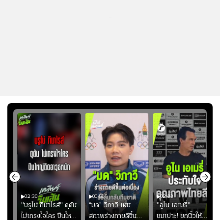
...
02:30
00:51
02:33
คดี!
"บรูโน่ กิมาไรส์" ดุดัน
“มด” วิภาวี เผย
"อูไน เอเมรี่"
ยร์
ไม่เกรงใจใคร ปืนใหญ่
สภาพร่างกายดีขึ้น
ชมเปาะ! ยกนิ้วให้