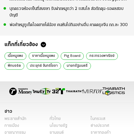
บุกตรวจห้องเย็นที่สงขลา รับฝากหมูกว่า 2 แสนโล ส่อกักตุน-รอผลสอบ
บัญชี
พ่อค้าหมูภูเก็ตโอดขายได้น้อย คนหันไปกินอย่างอื่น คาดตรุษจีน กก.ละ 300
แท็กที่เกี่ยวข้อง
เนื้อหมูแพง
ราคาเนื้อหมูแพง
Pig Board
กระทรวงพาณิชย์
พิกบอร์ด
ประยุทธ์ จันทร์โอชา
นายกรัฐมนตรี
ธนกร วังบุญคงชนะ
โฆษกรัฐบาล
ข่าวเศรษฐกิจ
หมูเนื้อแดง
โรคระบาดหมู
ข่าวการเมือง
ข่าวการเมืองออนไลน์
ข่าวทั่วไป
ข่าว
พระราชสำนัก
ทั่วไทย
ในกระแส
การเมือง
นโยบายรัฐ
ต่างประเทศ
อาชญากรรม
ยานยนต์
ราคาทองคำ