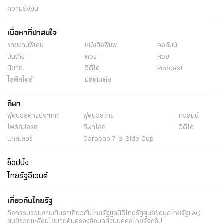
ความยั่งยืน
เนื้อหาที่น่าสนใจ
รายงานพิเศษ
หนังสือพิมพ์
คอลัมน์
บันเทิง
ดวง
หวย
นิยาย
วิดีโอ
Podcast
ไลฟ์สไตล์
มัลติมีเดีย
กีฬา
ฟุตบอลต่่างประเทศ
ฟุตบอลไทย
คอลัมน์
ไฟต์สปอร์ต
กีฬาโลก
วิดีโอ
แกลเลอรี่
Carabao 7-a-Side Cup
ช็อปปิ้ง
ไทยรัฐอีเวนต์
เกี่ยวกับไทยรัฐ
กิจกรรม
ร่วมงานกับเรา
เกี่ยวกับไทยรัฐ
มูลนิธิไทยรัฐ
ศูนย์ข้อมูลไทยรัฐ
FAQ
ศูนย์ช่วยเหลือ
นโยบายคุ้มครองข้อมูลส่วนบุคคลไทยรัฐกรุ๊ป