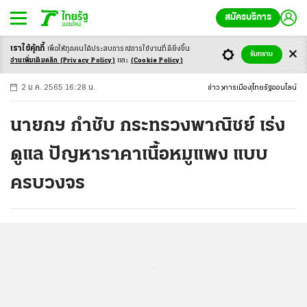
สมัครบริการ
เราใช้คุ้กกี้
เพื่อให้ทุกคนได้ประสบ
การณ์การใช้งานที่ดียิ่งขึ้น
+
ก
ก
-ก
รับทราบ
อ่านเพิ่มเติมคลิก
(Privacy Policy)
และ
(Cookie Policy)
2 ม.ค. 2565 16:28 น.
ข่าว
การเมือง
ไทยรัฐออนไลน์
นายกฯ กำชับ กระทรวงพาณิชย์ เร่ง
ดูแล ปัญหาราคาเนื้อหมูแพง แบบ
ครบวงจร
...