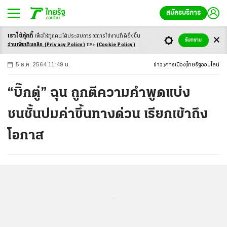
สมัครบริการ
เราใช้คุ้กกี้
เพื่อให้ทุกคนได้ประสบ
การณ์การใช้งานที่ดียิ่งขึ้น
+
ก
ก
-ก
รับทราบ
อ่านเพิ่มเติมคลิก
(Privacy Policy)
และ
(Cookie Policy)
5 ธ.ค. 2564 11:49 น.
ข่าว
การเมือง
ไทยรัฐออนไลน์
“บิ๊กตู่” ฉุน ถูกตีความคำพูดแบ่ง
ชนชั้นปมค่าขึ้นทางด่วน เรียกเข้าถึง
โอกาส
...