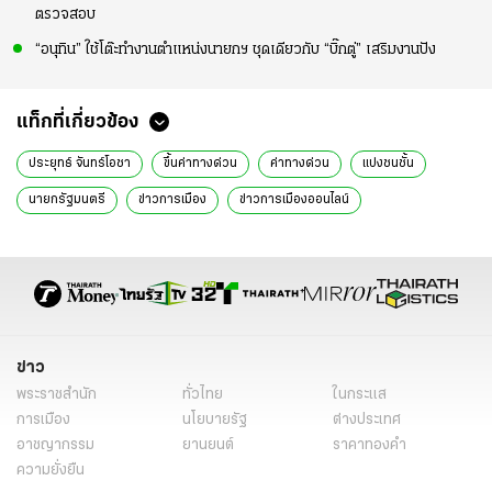
ตรวจสอบ
“อนุทิน” ใช้โต๊ะทำงานตำแหน่งนายกฯ ชุดเดียวกับ “บิ๊กตู่” เสริมงานปัง
แท็กที่เกี่ยวข้อง
ประยุทธ์ จันทร์โอชา
ขึ้นค่าทางด่วน
ค่าทางด่วน
แบ่งชนชั้น
นายกรัฐมนตรี
ข่าวการเมือง
ข่าวการเมืองออนไลน์
ข่าว
พระราชสำนัก
ทั่วไทย
ในกระแส
การเมือง
นโยบายรัฐ
ต่างประเทศ
อาชญากรรม
ยานยนต์
ราคาทองคำ
ความยั่งยืน