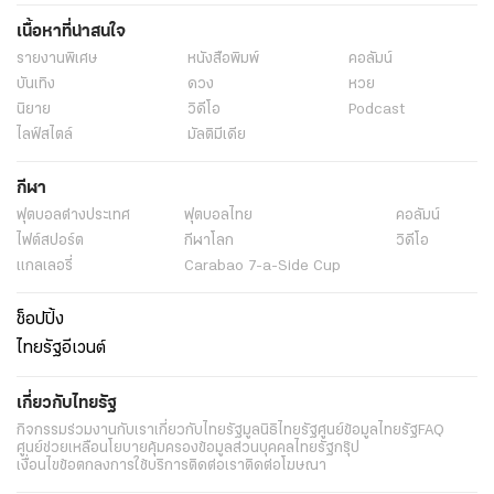
เนื้อหาที่น่าสนใจ
รายงานพิเศษ
หนังสือพิมพ์
คอลัมน์
บันเทิง
ดวง
หวย
นิยาย
วิดีโอ
Podcast
ไลฟ์สไตล์
มัลติมีเดีย
กีฬา
ฟุตบอลต่่างประเทศ
ฟุตบอลไทย
คอลัมน์
ไฟต์สปอร์ต
กีฬาโลก
วิดีโอ
แกลเลอรี่
Carabao 7-a-Side Cup
ช็อปปิ้ง
ไทยรัฐอีเวนต์
เกี่ยวกับไทยรัฐ
กิจกรรม
ร่วมงานกับเรา
เกี่ยวกับไทยรัฐ
มูลนิธิไทยรัฐ
ศูนย์ข้อมูลไทยรัฐ
FAQ
ศูนย์ช่วยเหลือ
นโยบายคุ้มครองข้อมูลส่วนบุคคลไทยรัฐกรุ๊ป
เงื่อนไขข้อตกลงการใช้บริการ
ติดต่อเรา
ติดต่อโฆษณา