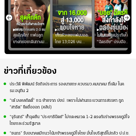
00:51
00:40
00:45
้ช
สุดคึกคัก! แฟนลูก
เห็นตัวเลขแฟนบอล
โมเมนต์สุดประทับใจ!
ม
ยางทยอยเดินทางมา
ไทย 13,026 บน
"ฉัตรชัย" ปรบมือ
า
หน้าสนามกีฬา
สกอร์บอร์ดแล้วแอบ
ฉลองประตูแรกให้
่สุด
สมโภชฯ กันอย่าง
ใจหาย น้อยกว่านัดที่
ดาวรุ่ง "เจะฮานาฟี"
คึกคัก ก่อนเกมเริ่ม
แล้วเจอมาเลเซียตั้ง
ในสีเสื้อช้างศึกชุด
2-3 ชั่วโมง
อย่างเห็นได้ชัด
ใหญ่
ข่าวที่เกี่ยวข้อง
ประวัติ พิพัฒน์ รัชกิจประการ รองนายกฯ ควบรมว.คมนาคม ที่เดิม ในค
รม.อนุทิน 2
“เต้ มงคลกิตติ์” แฉ ย้ายจาก ปชป. เพราะไม่ผ่านกระบวนการสรรหา ถูก
“สาธิต” ขีดชื่อออก (คลิป)
“จุรินทร์” ย้ำจุดยืน “ประชาธิปัตย์” ไม่แตะหมวด 1-2 ตรงกับร่างพรรคภูมิใจ
ไทยและร่วมรัฐบาล
“ธนกร” รับอนาคตมีแนวโน้มเข้าพรรคภูมิใจไทย มั่นใจบริสุทธิ์ไม่กลัว ป.ป.ช.