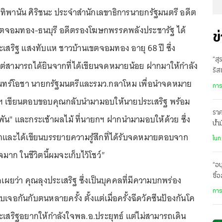
.ส.ทิพานัน ศิริชนะ ประจำสำนักเลขาธิการนายกรัฐมนตรี อดีต
เขตจอมทอง-ธนบุรี อดีตรองโฆษกพรรคพลังประชารัฐ ได้
ข
สริฐ แสงทับแห ชาวบ้านเขตจอมทอง อายุ 68 ปี ซึ่ง
“สุ
ต่สามารถได้ยินจากที่ได้เขียนจดหมายน้อย ฝากมาให้กำลัง
รัส
จันทร์โอชา นายกรัฐมนตรีและรมว.กลาโหม เพื่อนำจดหมาย
การ
ยกฯ เขียนตอบขอบคุณกลับนำมามอบให้นายประเสริฐ พร้อม
ราค
ัน" และกระเช้าผลไม้ ที่นายกฯ ฝากนำมามอบให้ด้วย ซึ่ง
น้ำ
กและได้เขียนบรรยายความรู้สึกที่ได้รับจดหมายตอบจาก
ละเ
ในก
จมาก ในชีวิตนี้ผมจะเก็บไว้โชว์
"
“อน
ซื้
ดเผยว่า คุณลุงประเสริฐ ซึ่งเป็นบุคคลที่มีความบกพร่อง
กิน
การ
จอกันกับตนหลายครั้ง ตั้งแต่เมื่อครั้งฉีดวัคซีนป้องกันโค
ะเสริฐอยากให้กำลังใจพล.อ.ประยุทธ์ แต่ไม่สามารถเดิน