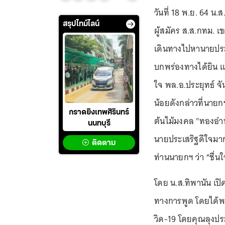
วันที่ 18 พ.ย. 64 น
สรุปไทม์ไลน์
ผู้สมัคร ส.ส.กทม. 
เดินทางไปหานายประเ
บกพร่องทางได้ยิน แ
ใจ พล.อ.ประยุทธ์ 
น้อยดังกล่าวที่นา
กราดยิงเทพศิรินทร์
ต้นไม้มงคล "ทองอำพ
นนทบุรี
นายประเสริฐดีใจมา
ติดตาม
ท่านนายกฯ ว่า “ชื่นใ
โดย น.ส.ทิพานัน เปิ
ทางการพูด โดยได้พบเ
วิด-19 โดยคุณลุงปร