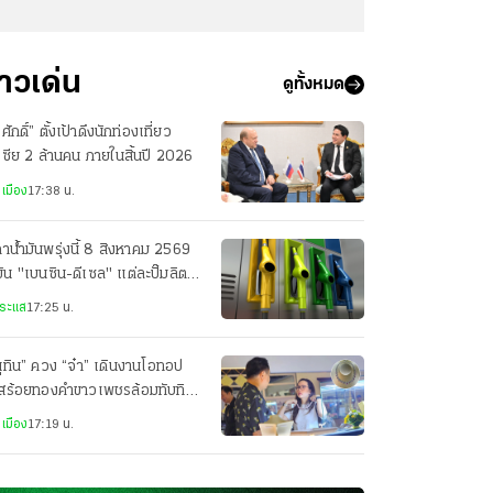
่าวเด่น
ดูทั้งหมด
รศักดิ์” ตั้งเป้าดึงนักท่องเที่ยว
เซีย 2 ล้านคน ภายในสิ้นปี 2026
เมือง
17:38 น.
าน้ำมันพรุ่งนี้ 8 สิงหาคม 2569
มัน "เบนซิน-ดีเซล" แต่ละปั๊มลิตร
ท่าไร
ระแส
17:25 น.
ุทิน” ควง “จ๋า” เดินงานโอทอป
อสร้อยทองคำขาวเพชรล้อมทับทิม
บ่เซี่ยง ราคา 1.2 ล้านให้
เมือง
17:19 น.