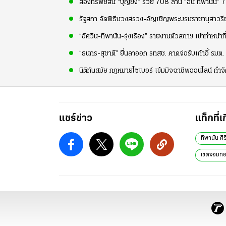
ส่องทรัพย์สิน “บุญยิ่ง” รวย 708 ล้าน “อ้น ทิพานัน” 7
รัฐสภา จัดพิธีบวงสรวง-อัญเชิญพระบรมราชานุสาวรีย์
“อัศวิน-ทิพานัน-รุ่งเรือง” รายงานตัวสภาฯ เข้าทำหน้าที
“ธนกร-สุชาติ” ยื่นลาออก รทสช. คาดจ่อรับเก้าอี้ รมต.
นิติทันสมัย กฎหมายไซเบอร์ เข้มมิจฉาชีพออนไลน์ กำจ
แชร์ข่าว
แท็กที่เ
ทิพานัน ศิ
เขตจอมท