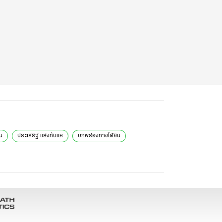
น
ประเสริฐ แสงทับแห
บกพร่องทางได้ยิน