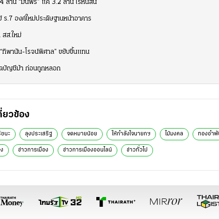
4 ล้าน “มนพร” แค่ 3.2 ล้าน ไร้หนี้สิน
 ร.7 องค์ใหม่ประดิษฐานหน้าอาคาร
่ สส.ใหม่
 “ทิพานัน-โรจน์พิศาล” ขยับขึ้นแทน
ัดบัญชีม้า ก่อนถูกหลอก
กี่ยวข้อง
ริชนะ
ลุงประเสริฐ
จดหมายน้อย
ให้กำลังใจนายกฯ
ไม้มงคล
ทองอำพั
อง
ข่าวการเมือง
ข่าวการเมืองออนไลน์
ข่าวทั่วไป