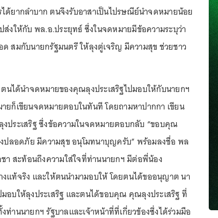
รได้ยากลำบาก ตนจึงรับอาสาเป็นไปรษณีย์นำจดหมายน้อย
ส่งให้กับ พล.อ.ประยุทธ์ ซึ่งในจดหมายมีข้อความระบุว่า
ยอด สมกับนายกรัฐมนตรี ให้ลุงตู่เจริญ มีความสุข ช่วยชาว
ว่า ตนได้นำจดหมายของคุณลุงประเสริฐไปมอบให้กับนายกฯ
จดหมายก็เขียนจดหมายตอบในทันที โดยถามหาปากกา เขียน
งประเสริฐ ซึ่งข้อความในจดหมายตอบกลับ “ขอบคุณ
รงปลอดภัย มีความสุข อนุโมทนาบุญครับ” พร้อมลงชื่อ พล
อชา สะท้อนถึงความใส่ใจที่ท่านนายกฯ มีต่อพี่น้อง
่างแท้จริง และให้ตนนำมามอบให้ โดยตนได้ขออนุญาต นา
มอบให้ลุงประเสริฐ และตนได้ขอบคุณ คุณลุงประเสริฐ ที่
้งท่านนายกฯ รัฐบาลและเจ้าหน้าที่ที่เกี่ยวข้องซึ่งได้ร่วมมือ