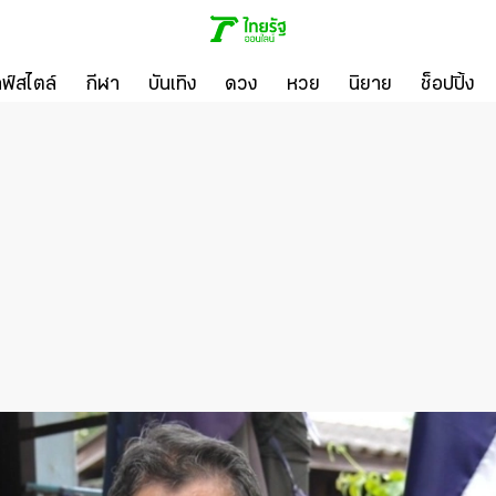
ลฟ์สไตล์
กีฬา
บันเทิง
ดวง
หวย
นิยาย
ช็อปปิ้ง