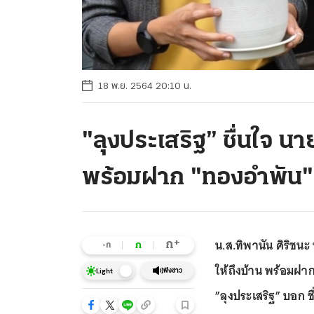
18 พ.ย. 2564 20:10 น.
"ลุงประเสริฐ” ชื่นใจ
พร้อมฝาก "ทองอำพัน" เ
น.ส.ทิพานัน ศิริช
+
ก
ก
-ก
ให้ถึงบ้าน พร้อมฝาก
ฟังข่าว
Light
”ลุงประเสริฐ” บอก ชื