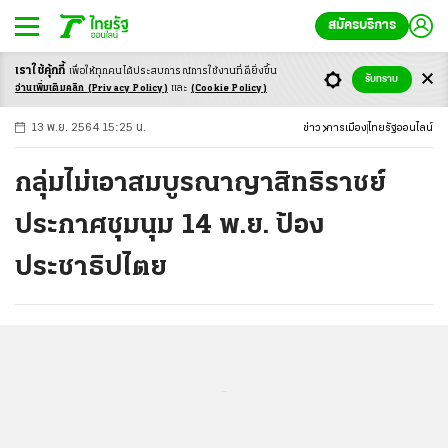
สมัครบริการ
เราใช้คุ้กกี้
เพื่อให้ทุกคนได้ประสบ
การณ์การใช้งานที่ดียิ่งขึ้น
+
ก
ก
-ก
รับทราบ
อ่านเพิ่มเติมคลิก
(Privacy Policy)
และ
(Cookie Policy)
13 พ.ย. 2564 15:25 น.
ข่าว
การเมือง
ไทยรัฐออนไลน์
กลุ่มไม่เอาสมบูรณาญาสิทธิราชย์
ประกาศชุมนุม 14 พ.ย. ป้อง
ประชาธิปไตย
...