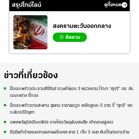
แท้วิลล่า นาน 33 ปี
มากขึ้น เพื่อเรียก
สรุปไทม์ไลน์
ดูทั้งหมด
ความมั่นใจ
สงครามตะวันออกกลาง
ติดตาม
ข่าวที่เกี่ยวข้อง
ม็อบมะพร้าวประจวบคีรีขันธ์ ทวงคำตอบ 3 หน่วยงาน ไร้เงา “ศุภจี” อย. ส่ง
รองเลขาฯ ชี้แจง
ม็อบมะพร้าวบางสะพาน สุดทน ราคาตกวูบ เหลือลูกละ 5 บาท จี้ “ศุภจี” ยก
ระดับแก้ปัญหา
อพยพจัตุรัสเมืองเพิร์ธ ชายโยนวัตถุต้องสงสัย เข้ากลางฝูงชน
มือมีดทำร้ายคนกลางตลาดฝรั่งเศส ตาย 1 เจ็บ 3 จนท.ยันเป็นก่อการร้าย