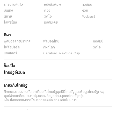
รายงานพิเศษ
หนังสือพิมพ์
คอลัมน์
บันเทิง
ดวง
หวย
นิยาย
วิดีโอ
Podcast
ไลฟ์สไตล์
มัลติมีเดีย
กีฬา
ฟุตบอลต่่างประเทศ
ฟุตบอลไทย
คอลัมน์
ไฟต์สปอร์ต
กีฬาโลก
วิดีโอ
แกลเลอรี่
Carabao 7-a-Side Cup
ช็อปปิ้ง
ไทยรัฐอีเวนต์
เกี่ยวกับไทยรัฐ
กิจกรรม
ร่วมงานกับเรา
เกี่ยวกับไทยรัฐ
มูลนิธิไทยรัฐ
ศูนย์ข้อมูลไทยรัฐ
FAQ
ศูนย์ช่วยเหลือ
นโยบายคุ้มครองข้อมูลส่วนบุคคลไทยรัฐกรุ๊ป
เงื่อนไขข้อตกลงการใช้บริการ
ติดต่อเรา
ติดต่อโฆษณา
ติดตามเราได้ที่