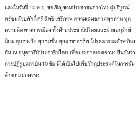
และในวันที่ 14 พ.ย. ขอเชิญชวนประชาชนชาวไทยผู้บริบูรณ์
พร้อมด้วยศักดิ์ศรี สิทธิ เสรีภาพ ความเสมอภาคทุกท่าน ทุก
ความคิดทางการเมือง ทั้งฝ่ายประชาธิปไตยและฝ่ายอนุรักษ์
นิยม ทุกช่วงวัย ทุกชนชั้น ทุกสาขาอาชีพ โปรดมารวมตัวพร้อม
กัน ณ อนุสาวรีย์ประชาธิปไตย เพื่อประกาศเจตจำนง ยืนยันว่า
การปฏิรูปสถาบัน 10 ข้อ มิได้เป็นไปเพื่อวัตถุประสงค์ในการล้ม
ล้างการปกครอง