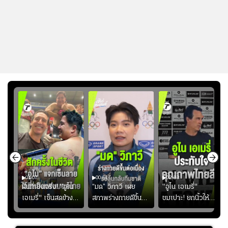
01:07
00:51
02:33
้อง
ฝันที่เป็นจริง! "อูไน
“มด” วิภาวี เผย
"อูไน เอเมรี่"
เอเมรี่" เซ็นสดข้าง
สภาพร่างกายดีขึ้น
ชมเปาะ! ยกนิ้วให้
รอยสักบนแผ่นหลัง
อย่างต่อเนื่อง พร้อม
แท็กติกบีจี แฮปปี้
ู่ใน
"คุณเต๊ะ" แฟนพันธุ์
พยายามลงสนามให้
สุดๆ กับการเยือนไทย