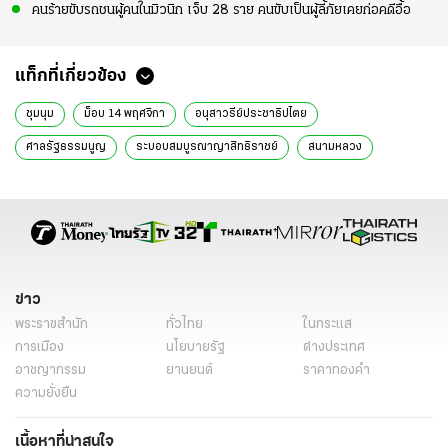
คนร้ายขับรถชนผู้คนในมิวนิก เจ็บ 28 ราย คนขับเป็นผู้ลี้ภัยเคยก่อคดีอื้อ
แท็กที่เกี่ยวข้อง
ชุมนุม
ม็อบ 14 พฤศจิกา
อนุสาวรีย์ประชาธิปไตย
ศาลรัฐธรรมนูญ
ระบอบสมบูรณาญาสิทธิราชย์
สนามหลวง
กลุ่มไม่เอาระบอบสมบูรณาญาสิทธิราชย์
ม็อบ 14 พย
ม็อบ 14 พฤศจิกายน
ชุมนุมวันนี้
ม็อบวันนี้
ข่าวม็อบ
ข่าวม็อบวันนี้
ข่าวชุมนุมวันนี้
ข่าวการเมือง
ข่าวการเมืองออนไลน์
ข่าว
พระราชสำนัก
ทั่วไทย
ในกระแส
การเมือง
นโยบายรัฐ
ต่างประเทศ
อาชญากรรม
ยานยนต์
ราคาทองคำ
ความยั่งยืน
เนื้อหาที่น่าสนใจ