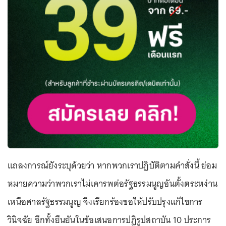
แถลงการณ์ยังระบุด้วยว่า หากพวกเราปฏิบัติตามคำสั่งนี้ ย่อม
หมายความว่าพวกเราไม่เคารพต่อรัฐธรรมนูญอันตั้งตระหง่าน
เหนือศาลรัฐธรรมนูญ จึงเรียกร้องขอให้ปรับปรุงแก้ไขการ
วินิจฉัย อีกทั้งยืนยันในข้อเสนอการปฏิรูปสถาบัน 10 ประการ