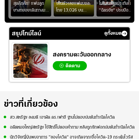
้ช
สุดคึกคัก! แฟนลูก
เห็นตัวเลขแฟนบอล
โมเมนต์สุดประทับใจ!
ม
ยางทยอยเดินทางมา
ไทย 13,026 บน
"ฉัตรชัย" ปรบมือ
า
หน้าสนามกีฬา
สกอร์บอร์ดแล้วแอบ
ฉลองประตูแรกให้
่สุด
สมโภชฯ กันอย่าง
ใจหาย น้อยกว่านัดที่
ดาวรุ่ง "เจะฮานาฟี"
คึกคัก ก่อนเกมเริ่ม
แล้วเจอมาเลเซียตั้ง
ในสีเสื้อช้างศึกชุด
สรุปไทม์ไลน์
ดูทั้งหมด
2-3 ชั่วโมง
อย่างเห็นได้ชัด
ใหญ่
สงครามตะวันออกกลาง
ติดตาม
ข่าวที่เกี่ยวข้อง
สว.สหรัฐฯ ลงมติ เอาผิด ดร.เฟาชี ฐานไม่ตอบปมต้นกำเนิดโควิด
อดีตหมอใหญ่สหรัฐฯ ใช้สิทธิ์ไม่ตอบคำถาม หลังถูกซักฟอกปมต้นกำเนิดโควิด
นักวิจัยญี่ปุ่นพบอาการ "ลองโควิด" อาจเกิดจากเชื้อโควิด-19 กระตุ้นไวรัส