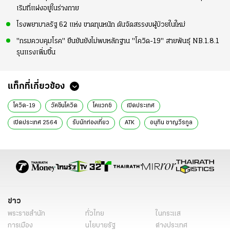
เริมที่แฝงอยู่ในร่างกาย
โรงพยาบาลรัฐ 62 แห่ง ขาดทุนหนัก ดันจัดสรรงบผู้ป่วยในใหม่
"กรมควบคุมโรค" ยืนยันยังไม่พบหลักฐาน "โควิด-19" สายพันธุ์ NB.1.8.1
รุนแรงเพิ่มขึ้น
แท็กที่เกี่ยวข้อง
โควิด-19
วัคซีนโควิด
โคแวกซ์
เปิดประเทศ
เปิดประเทศ 2564
รับนักท่องเที่ยว
ATK
อนุทิน ชาญวีรกูล
ไฮไลต์ไวรัสโคโรน่า
ข่าว
พระราชสำนัก
ทั่วไทย
ในกระแส
การเมือง
นโยบายรัฐ
ต่างประเทศ