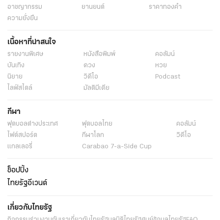
อาชญากรรม
ยานยนต์
ราคาทองคำ
ความยั่งยืน
เนื้อหาที่น่าสนใจ
รายงานพิเศษ
หนังสือพิมพ์
คอลัมน์
บันเทิง
ดวง
หวย
นิยาย
วิดีโอ
Podcast
ไลฟ์สไตล์
มัลติมีเดีย
กีฬา
ฟุตบอลต่่างประเทศ
ฟุตบอลไทย
คอลัมน์
ไฟต์สปอร์ต
กีฬาโลก
วิดีโอ
แกลเลอรี่
Carabao 7-a-Side Cup
ช็อปปิ้ง
ไทยรัฐอีเวนต์
เกี่ยวกับไทยรัฐ
กิจกรรม
ร่วมงานกับเรา
เกี่ยวกับไทยรัฐ
มูลนิธิไทยรัฐ
ศูนย์ข้อมูลไทยรัฐ
FAQ