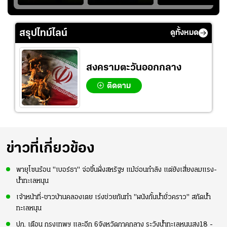
วัย 8 ขวบ โชว์ตี
อย่างต่อเนื่อง พร้อม
แบ็ก ศึก" SEA V
ลังกาสุดพริ้ว
พยายามลงสนามให้
CUP 2026" เลก
มากขึ้น เพื่อเรียก
สอง!!
สรุปไทม์ไลน์
ดูทั้งหมด
ความมั่นใจ
สงครามตะวันออกกลาง
ติดตาม
ข่าวที่เกี่ยวข้อง
พายุโซนร้อน "เบอร์ธา" จ่อขึ้นฝั่งสหรัฐฯ แม้อ่อนกำลัง แต่ยังเสี่ยงลมแรง-
น้ำทะเลหนุน
เจ้าหน้าที่-ชาวบ้านคลองเตย เร่งช่วยกันทำ "ผนังกั้นน้ำชั่วคราว" สกัดน้ำ
ทะเลหนุน
ปภ. เตือน กรุงเทพฯ และอีก 6จังหวัดภาคกลาง ระวังน้ำทะเลหนุนสูง18 -