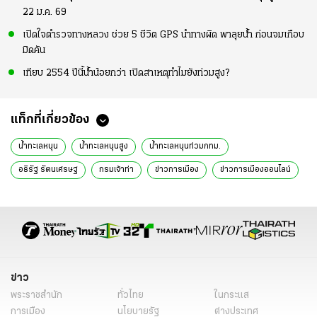
22 ม.ค. 69
เปิดใจตำรวจทางหลวง ช่วย 5 ชีวิต GPS นำทางผิด พาลุยน้ำ ก่อนจมเกือบ
มิดคัน
เทียบ 2554 ปีนี้น้ำน้อยกว่า เปิดสาเหตุทำไมยังท่วมสูง?
แท็กที่เกี่ยวข้อง
น้ำทะเลหนุน
น้ำทะเลหนุนสูง
น้ำทะเลหนุนท่วมกทม.
อธิรัฐ รัตนเศรษฐ
กรมเจ้าท่า
ข่าวการเมือง
ข่าวการเมืองออนไลน์
ข่าวการเมืองล่าสุด
ข่าว
พระราชสำนัก
ทั่วไทย
ในกระแส
การเมือง
นโยบายรัฐ
ต่างประเทศ