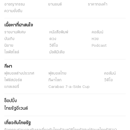
อาชญากรรม
ยานยนต์
ราคาทองคำ
ความยั่งยืน
เนื้อหาที่น่าสนใจ
รายงานพิเศษ
หนังสือพิมพ์
คอลัมน์
บันเทิง
ดวง
หวย
นิยาย
วิดีโอ
Podcast
ไลฟ์สไตล์
มัลติมีเดีย
กีฬา
ฟุตบอลต่่างประเทศ
ฟุตบอลไทย
คอลัมน์
ไฟต์สปอร์ต
กีฬาโลก
วิดีโอ
แกลเลอรี่
Carabao 7-a-Side Cup
ช็อปปิ้ง
ไทยรัฐอีเวนต์
เกี่ยวกับไทยรัฐ