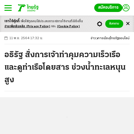
สมัครบริการ
เราใช้คุ้กกี้
เพื่อให้ทุกคนได้ประสบ
การณ์การใช้งานที่ดียิ่งขึ้น
+
ก
ก
-ก
รับทราบ
อ่านเพิ่มเติมคลิก
(Privacy Policy)
และ
(Cookie Policy)
11 พ.ย. 2564 17:32 น.
ข่าว
การเมือง
ไทยรัฐออนไลน์
อธิรัฐ สั่งการเจ้าท่าคุมความเร็วเรือ
และดูท่าเรือโดยสาร ช่วงน้ำทะเลหนุน
สูง
...