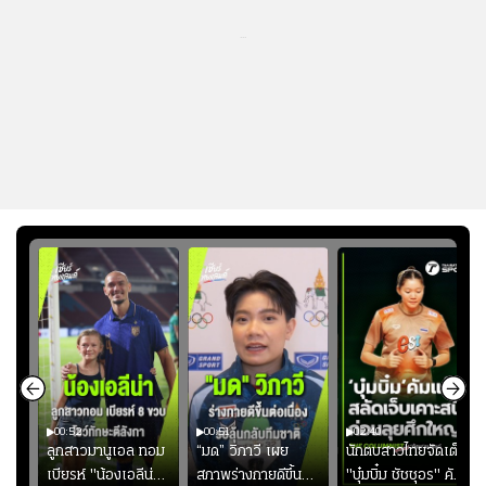
...
00:52
00:51
02:40
ชนะ
ลูกสาวมานูเอล ทอม
“มด” วิภาวี เผย
นักตบสาวไทยจัดเต็ม
ง
เบียรห์ "น้องเอลีน่า"
สภาพร่างกายดีขึ้น
"บุ๋มบิ๋ม ชัชชุอร" คัม