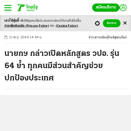
สมัครบริการ
เราใช้คุ้กกี้
เพื่อให้ทุกคนได้ประสบ
การณ์การใช้งานที่ดียิ่งขึ้น
+
ก
ก
-ก
รับทราบ
อ่านเพิ่มเติมคลิก
(Privacy Policy)
และ
(Cookie Policy)
11 พ.ย. 2564 14:44 น.
ข่าว
การเมือง
ไทยรัฐออนไลน์
นายกฯ กล่าวเปิดหลักสูตร วปอ. รุ่น
64 ย้ำ ทุกคนมีส่วนสำคัญช่วย
ปกป้องประเทศ
...