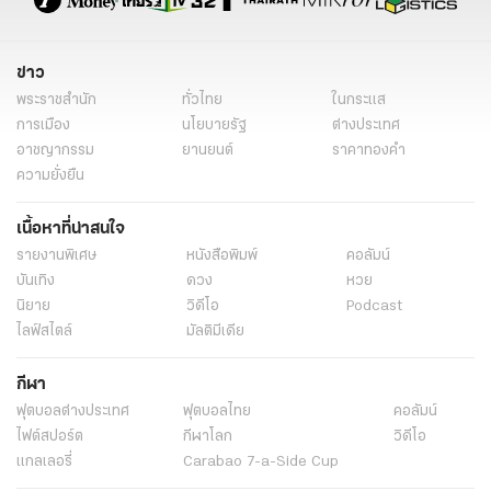
ข่าว
พระราชสำนัก
ทั่วไทย
ในกระแส
การเมือง
นโยบายรัฐ
ต่างประเทศ
อาชญากรรม
ยานยนต์
ราคาทองคำ
ความยั่งยืน
เนื้อหาที่น่าสนใจ
รายงานพิเศษ
หนังสือพิมพ์
คอลัมน์
บันเทิง
ดวง
หวย
นิยาย
วิดีโอ
Podcast
ไลฟ์สไตล์
มัลติมีเดีย
กีฬา
ฟุตบอลต่่างประเทศ
ฟุตบอลไทย
คอลัมน์
ไฟต์สปอร์ต
กีฬาโลก
วิดีโอ
แกลเลอรี่
Carabao 7-a-Side Cup