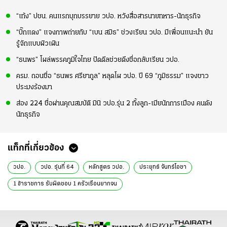
“เท้ง” ปชน. คนแรกบุกบรรยาย วปอ. หวังสื่อสารนายทหาร-นักธุรกิจ
“บิ๊กแดง” แจงภาพถ่ายกับ “เบน สมิธ” ช่วงเรียน วปอ. มีเพื่อนแนะนำ ยัน
รู้จักแบบผิวเผิน
“ธนพร” โผล่พรรคภูมิใจไทย ปัดดีลช่วยดึงชื่อกลับเรียน วปอ.
ครม. ถอนชื่อ “ธนพร ศรียากูล” หลุดโผ วปอ. ปี 69 “ภูมิธรรม” แจงชาว
ประมงร้องมา
ส่อง 224 ชื่อผ่านคุณสมบัติ มินิ วปอ.รุ่น 2 ทั้งลูก-เมียนักการเมือง คนดัง
นักธุรกิจ
แท็กที่เกี่ยวข้อง
วปอ.
วปอ. รุ่นที่ 64
หลักสูตร วปอ.
ประยุทธ์ จันทร์โอชา
1 ข้าราชการ รับผิดชอบ 1 ครัวเรือนยากจน
หลักสูตรการป้องกันราชอาณาจักร
ข่าวการเมือง
ข่าวการเมืองออนไลน์
ข่าวการเมืองล่าสุด