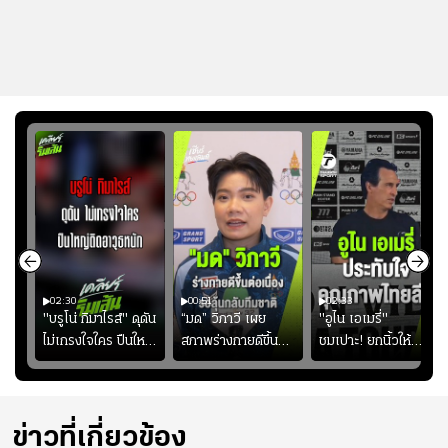
02:30
00:51
02:33
คดี!
"บรูโน่ กิมาไรส์" ดุดัน
“มด” วิภาวี เผย
"อูไน เอเมรี่"
ยร์
ไม่เกรงใจใคร ปืนใหญ่
สภาพร่างกายดีขึ้น
ชมเปาะ! ยกนิ้วให้
บ
เสิรมอาวุธหนัก
อย่างต่อเนื่อง พร้อม
แท็กติกบีจี แฮปปี้
"
พยายามลงสนามให้
สุดๆ กับการเยือนไทย
มากขึ้น เพื่อเรียก
ความมั่นใจ
ข่าวที่เกี่ยวข้อง