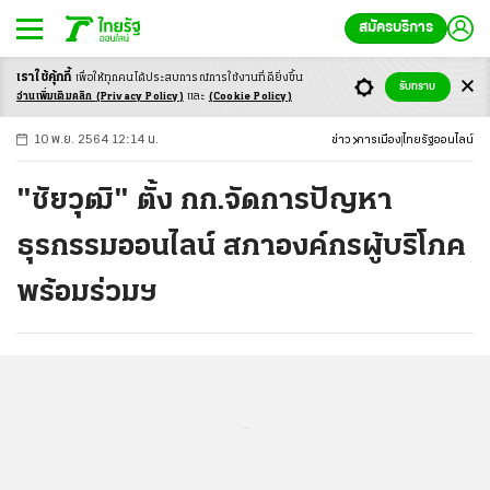
สมัครบริการ
เราใช้คุ้กกี้
เพื่อให้ทุกคนได้ประสบ
การณ์การใช้งานที่ดียิ่งขึ้น
+
ก
ก
-ก
รับทราบ
อ่านเพิ่มเติมคลิก
(Privacy Policy)
และ
(Cookie Policy)
10 พ.ย. 2564 12:14 น.
ข่าว
การเมือง
ไทยรัฐออนไลน์
"ชัยวุฒิ" ตั้ง กก.จัดการปัญหา
ธุรกรรมออนไลน์ สภาองค์กรผู้บริโภค
พร้อมร่วมฯ
...