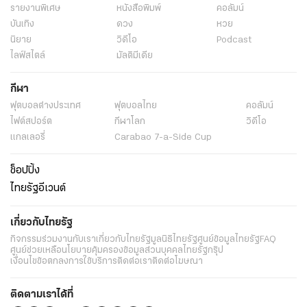
รายงานพิเศษ
หนังสือพิมพ์
คอลัมน์
บันเทิง
ดวง
หวย
นิยาย
วิดีโอ
Podcast
ไลฟ์สไตล์
มัลติมีเดีย
กีฬา
ฟุตบอลต่่างประเทศ
ฟุตบอลไทย
คอลัมน์
ไฟต์สปอร์ต
กีฬาโลก
วิดีโอ
แกลเลอรี่
Carabao 7-a-Side Cup
ช็อปปิ้ง
ไทยรัฐอีเวนต์
เกี่ยวกับไทยรัฐ
กิจกรรม
ร่วมงานกับเรา
เกี่ยวกับไทยรัฐ
มูลนิธิไทยรัฐ
ศูนย์ข้อมูลไทยรัฐ
FAQ
ศูนย์ช่วยเหลือ
นโยบายคุ้มครองข้อมูลส่วนบุคคลไทยรัฐกรุ๊ป
เงื่อนไขข้อตกลงการใช้บริการ
ติดต่อเรา
ติดต่อโฆษณา
ติดตามเราได้ที่