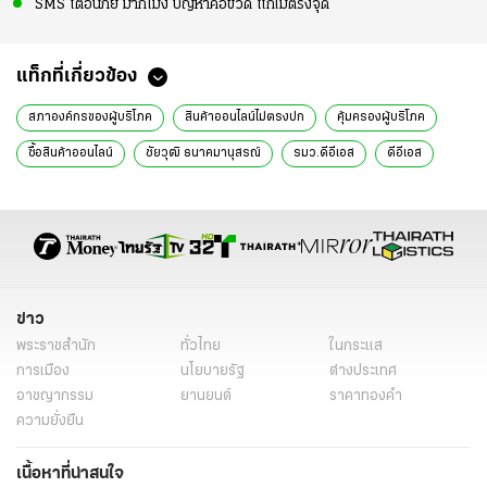
SMS เตือนภัย มากี่โมง ปัญหาคอขวด แก้ไม่ตรงจุด
แท็กที่เกี่ยวข้อง
สภาองค์กรของผู้บริโภค
สินค้าออนไลน์ไม่ตรงปก
คุ้มครองผู้บริโภค
ซื้อสินค้าออนไลน์
ชัยวุฒิ ธนาคมานุสรณ์
รมว.ดีอีเอส
ดีอีเอส
สารี อ๋องสมหวัง
เลขาธิการสภาองค์กรของผู้บริโภค
ดิจิทัลเพื่อเศรษฐกิจและสังคม
ข่าวการเมือง
ข่าวการเมืองออนไลน์
ข่าวทั่วไป
ข่าว
พระราชสำนัก
ทั่วไทย
ในกระแส
การเมือง
นโยบายรัฐ
ต่างประเทศ
อาชญากรรม
ยานยนต์
ราคาทองคำ
ความยั่งยืน
เนื้อหาที่น่าสนใจ