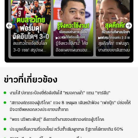
02:21
00:54
00:51
ูก
ตบสาวไทยอัดอินโดฯ
รู้จังหวะใช้งาน! โค้ช
สุดคึกคัก! แฟนลูก
าง
3-0 เซต! สรุปแผน
อ๊อตเผยแผนถนอม
ยางทยอยเดินทางมา
ทย
โค้ชอ๊อตติวเข้ม
“บุ๋มบิ๋ม” เพื่อรักษา
หน้าสนามกีฬา
้
ฟิตเนสต่อ พร้อมเผย
ร่างกายให้พร้อมที่สุด
สมโภชฯ กันอย่าง
ว
เหตุผล "บุ๋มบิ๋ม" ลง
คึกคัก ก่อนเกมเริ่ม
ไม่เต็มเกม
2-3 ชั่วโมง
ข่าวที่เกี่ยวข้อง
งามไส้ ปลากระป๋องยี่ห้อดังยัดไส้ "หมอคางดำ" แทน "ซาร์ดีน"
“สภาองค์กรของผู้บริโภค” แจง 8 เหตุผล เดินหน้าฟ้อง “เฟซบุ๊ก" ปล่อยให้
มิจฉาชีพหลอกลวงประชาชนซ้ำซาก
"พชร นริพทะพันธุ์" ติงการทำงานของสภาองค์กรผู้บริโภค
ประมูลคลื่นความถี่รอบใหม่ หวั่นซ้ำเติมผูกขาด รัฐรายได้หายเกิน 60%