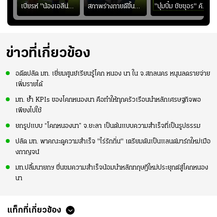
ง
เบียรห์ "น้องเอลีน่า"
สภาพร่างกายดีขึ้น
"บุ๋มบิ๋ม ชัชชุอร" คัม
วัย 8 ขวบ โชว์ตี
อย่างต่อเนื่อง พร้อม
แบ็ก ศึก" SEA V
ลังกาสุดพริ้ว
พยายามลงสนามให้
CUP 2026" เลก
มากขึ้น เพื่อเรียก
สอง!!
ความมั่นใจ
ข่าวที่เกี่ยวข้อง
อดีตปลัด มท. เยี่ยมศูนย์เรียนรู้โคก หนอง นา ใน จ.สกลนคร หนุนลดรายจ่าย
เพิ่มรายได้
มท. ย้ำ KPIs ของโคกหนองนา คือทำให้ทุกครัวเรือนนำหลักเศรษฐกิจพอ
เพียงไปใช้
ยกรูปแบบ “โคกหนองนา” จ.ยะลา เป็นต้นแบบความสำเร็จที่เป็นรูปธรรม
ปลัด มท. พาคณะดูความสำเร็จ "ไร่รักถิ่น" เตรียมดันเป็นแลนด์มาร์กใหม่เมือ
งกาญจน์
มท.ปลื้มนายกฯ ชื่นชมความสำเร็จน้อมนำหลักทฤษฎีใหม่ประยุกต์สู่โคกหนอง
นา
แท็กที่เกี่ยวข้อง