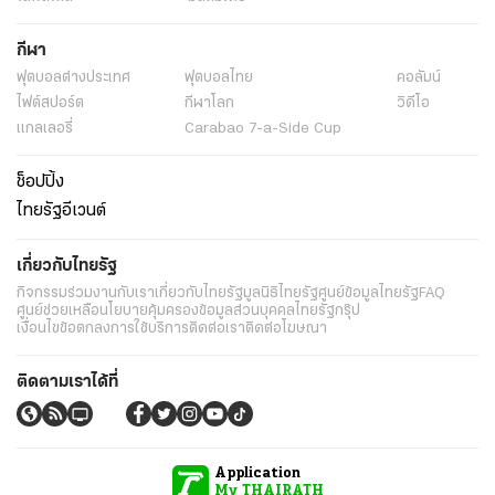
กีฬา
ฟุตบอลต่่างประเทศ
ฟุตบอลไทย
คอลัมน์
ไฟต์สปอร์ต
กีฬาโลก
วิดีโอ
แกลเลอรี่
Carabao 7-a-Side Cup
ช็อปปิ้ง
ไทยรัฐอีเวนต์
เกี่ยวกับไทยรัฐ
กิจกรรม
ร่วมงานกับเรา
เกี่ยวกับไทยรัฐ
มูลนิธิไทยรัฐ
ศูนย์ข้อมูลไทยรัฐ
FAQ
ศูนย์ช่วยเหลือ
นโยบายคุ้มครองข้อมูลส่วนบุคคลไทยรัฐกรุ๊ป
เงื่อนไขข้อตกลงการใช้บริการ
ติดต่อเรา
ติดต่อโฆษณา
ติดตามเราได้ที่
Application
My THAIRATH