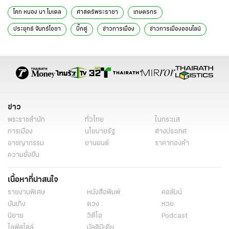
โคก หนอง นา โมเดล
ศาสตร์พระราชา
เกษตรกร
ประยุทธ์ จันทร์โอชา
บิ๊กตู่
ข่าวการเมือง
ข่าวการเมืองออนไลน์
ข่าวการเมืองล่าสุด
ข่าว
พระราชสำนัก
ทั่วไทย
ในกระแส
การเมือง
นโยบายรัฐ
ต่างประเทศ
อาชญากรรม
ยานยนต์
ราคาทองคำ
ความยั่งยืน
เนื้อหาที่น่าสนใจ
รายงานพิเศษ
หนังสือพิมพ์
คอลัมน์
บันเทิง
ดวง
หวย
นิยาย
วิดีโอ
Podcast
ไลฟ์สไตล์
มัลติมีเดีย