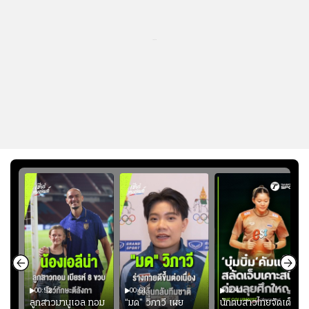
...
00:52
00:51
02:40
ชนะ
ลูกสาวมานูเอล ทอม
“มด” วิภาวี เผย
นักตบสาวไทยจัดเต็ม