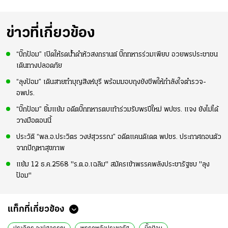
ข่าวที่เกี่ยวข้อง
“บิ๊กป้อม” เปิดให้รดน้ำดำหัวสงกรานต์ บิ๊กทหารร่วมเพียบ อวยพรประชาชน
เดินทางปลอดภัย
“ลุงป้อม” เดินสายทำบุญสิงห์บุรี พร้อมมอบถุงยังชีพให้กำลังใจตำรวจ-
อพปร.
“บิ๊กป้อม” ยิ้มแย้ม อดีตบิ๊กทหารตบเท้าร่วมรับพรปีใหม่ พปชร. แจง ยังไม่ได้
วางมือตอนนี้
ประวัติ “พล.อ.ประวิตร วงษ์สุวรรณ” อดีตแคนดิเดต พปชร. ประกาศถอนตัว
จากปัญหาสุขภาพ
แย้ม 12 ธ.ค.2568 "ร.ต.อ.เฉลิม" สมัครเข้าพรรคพลังประชารัฐซบ "ลุง
ป้อม"
แท็กที่เกี่ยวข้อง