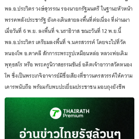
พล.อ.ประวิตร วงษ์สุวรรณ รองนายกรัฐมนตรี ในฐานะหัวหน้า
พรรคพลังประชารัฐ ยังคงเดินสายลงพื้นที่ต่อเนื่อง ที่ผ่านมา
เมื่อวันที่ 6 พ.ย. ลงพื้นที่ จ.นราธิวาส ขณะวันที่ 12 พ.ย.นี้
พล.อ.ประวิตร เตรียมลงพื้นที่ จ.นครสวรรค์ โดยจะไปที่วัด
หนองโพ อ.ตาคลี สักการะพระรูปเหมือนหล่อ หลวงพ่อเดิม
พุทฺธสโร หรือ พระครูนิวาสธรรมขันธ์ อดีตเจ้าอาวาสวัดหนอง
โพ ซึ่งเป็นพระเกจิอาจารย์มีชื่อเสียงที่ชาวนครสวรรค์ให้ความ
เคารพนับถือ พร้อมกับพบปะเยี่ยมประชาชน มอบถุงยังชีพ