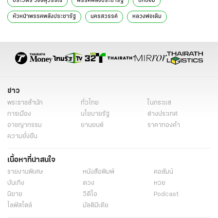
ประวิตร วงษ์สุวรรณ
พรรคพลังประชารัฐ
บิ๊กป้อม
หัวหน้าพรรคพลังประชารัฐ
นครสวรรค์
หลวงพ่อเดิม
มอบถุงยังชีพ
ข่าวการเมือง
ข่าวการเมืองออนไลน์
ข่าวการเมืองล่าสุด
ข่าว
พระราชสำนัก
ทั่วไทย
ในกระแส
การเมือง
นโยบายรัฐ
ต่างประเทศ
อาชญากรรม
ยานยนต์
ราคาทองคำ
ความยั่งยืน
เนื้อหาที่น่าสนใจ
รายงานพิเศษ
หนังสือพิมพ์
คอลัมน์
บันเทิง
ดวง
หวย
นิยาย
วิดีโอ
Podcast
ไลฟ์สไตล์
มัลติมีเดีย