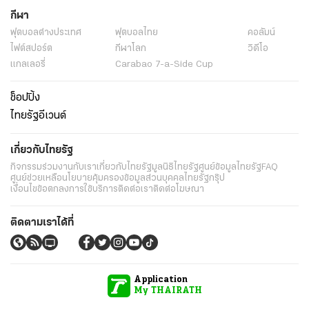
กีฬา
ฟุตบอลต่่างประเทศ
ฟุตบอลไทย
คอลัมน์
ไฟต์สปอร์ต
กีฬาโลก
วิดีโอ
แกลเลอรี่
Carabao 7-a-Side Cup
ช็อปปิ้ง
ไทยรัฐอีเวนต์
เกี่ยวกับไทยรัฐ
กิจกรรม
ร่วมงานกับเรา
เกี่ยวกับไทยรัฐ
มูลนิธิไทยรัฐ
ศูนย์ข้อมูลไทยรัฐ
FAQ
ศูนย์ช่วยเหลือ
นโยบายคุ้มครองข้อมูลส่วนบุคคลไทยรัฐกรุ๊ป
เงื่อนไขข้อตกลงการใช้บริการ
ติดต่อเรา
ติดต่อโฆษณา
ติดตามเราได้ที่
Application
My THAIRATH