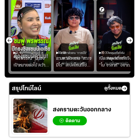
01:45
00:58
00:33
มรับ
"พรพรรณ" ปักธง
ตามหาตัวแทน "กาเซ
เปิดเหตุผลที่แท้จริงที่
ุก
เป้าหมายต่อไป คว้า
มีโร่" สเปคไหนที่ใช่
"โม ซาลาห์" อยาก
แชมป์ชิงแชมป์
สำหรับแมนยูยุค
ย้ายซบ "แทร็บซอนส
ญ
เอเชีย เพื่อตั๋ว
"คาร์ริค 2.0"?
ปอร์"
โอลิมปิก
สรุปไทม์ไลน์
ดูทั้งหมด
สงครามตะวันออกกลาง
ติดตาม