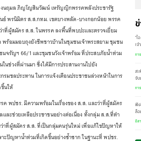
 นางนฤมล ภิญโญสินวัฒน์ เหรัญญิกพรรคพลังประชารัฐ
ันธ์ พรนิมิตร ส.ส.กทม. เขตบางพลัด-บางกอกน้อย พรรค
ข
่าที่ผู้สมัคร ส.ส. ในพรรค ลงพื้นที่พบปะและตรวจเยี่ยม
“ไอ
 พร้อมมอบถุงยังชีพชาวบ้านในชุมชนเจ้าพระสยาม ชุมชน
เจ้
มชนจรัญฯ 66/1 และชุมชนวังเจ้าพร้อม ที่ประสบภัยน้ำท่วม
เล
การ
ในช่วงที่ผ่านมา ซึ่งได้มีการประสานงานไปยัง
สะพ
กรมชลประทาน ในการแจ้งเตือนประชาชนล่วงหน้าในการ
จับ
ขึ้นให้
หรื
การ
งพรรค พปชร. มีความพร้อมในเรื่องของ ส.ส. และว่าที่ผู้สมัคร
ฟัง
ล็อ
ลและช่วยเหลือประชาชนอย่างต่อเนื่อง ทั้งกลุ่ม ส.ส.ที่ทำ
อีก
อีส
ว่าที่ผู้สมัคร ส.ส. ที่เป็นกลุ่มคนรุ่นใหม่ เพื่อแก้ไขปัญหาให้
ะปัญหาน้ำท่วมที่เกิดขึ้นอย่างซ้ำซาก ในฐานะที่ พปชร.