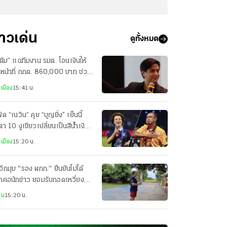
่าวเด่น
ดูทั้งหมด
ติม” แฉทีมงาน รมต. โอนเงินให้
าหน้าที่ กกต. 860,000 บาท ช่วง
ือก สว. 2567
เมือง
15:41 น.
ัด “เนวิน” คุย “บุญยิ่ง” เย็นนี้
ตา 10 งูเขียวเปลี่ยนเป็นสีน้ำเงิน
อไม่
เมือง
15:20 น.
อีกมุม "รอง ผกก." ยืนยันไม่ได้
กคอนักข่าว ยอมรับกอดเหวี่ยงจน
ฝ่ายล้ม
าน
15:20 น.