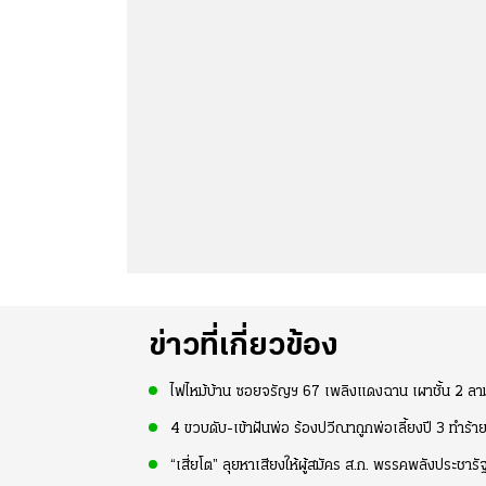
ข่าวที่เกี่ยวข้อง
ไฟไหม้บ้าน ซอยจรัญฯ 67 เพลิงแดงฉาน เผาชั้น 2 ล
4 ขวบดับ-เข้าฝันพ่อ ร้องปวีณาถูกพ่อเลี้ยงปี 3 ทำร้
“เสี่ยโต” ลุยหาเสียงให้ผู้สมัคร ส.ก. พรรคพลังประชาร