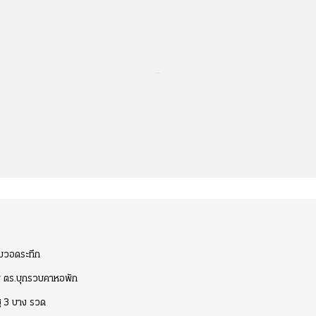
...
ามวอดระทึก
าย ตร.บุกรวบคาหอพัก
ัฐ 3 บาง รวด