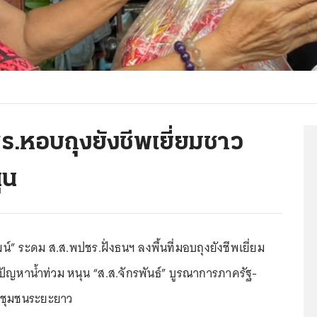
.หอบถุงยังชีพเยี่ยมชาว
ุน
” ระดม ส.ส.พปชร.ฝั่งธนฯ ลงพื้นที่มอบถุงยังชีพเยี่ยม
ปัญหาน้ำท่วม หนุน “ส.ส.จักรพันธ์” บูรณาการภาครัฐ-
้าชุมชนระยะยาว