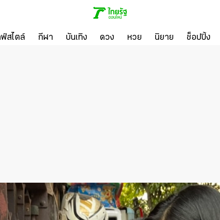
ลฟ์สไตล์
กีฬา
บันเทิง
ดวง
หวย
นิยาย
ช็อปปิ้ง