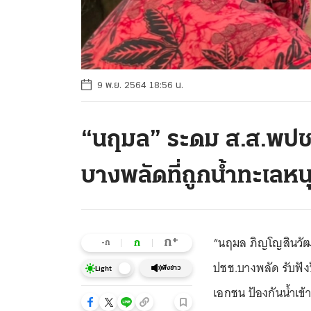
9 พ.ย. 2564 18:56 น.
“นฤมล” ระดม ส.ส.พปชร
บางพลัดที่ถูกน้ำทะเลหน
“นฤมล ภิญโญสินวัฒน์
+
ก
ก
-ก
ปชช.บางพลัด รับฟัง
ฟังข่าว
Light
เอกชน ป้องกันน้ำเข