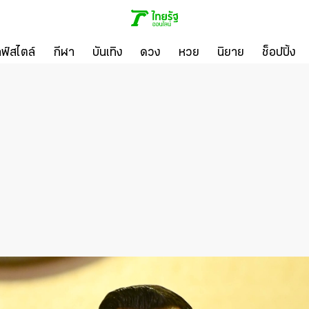
ลฟ์สไตล์
กีฬา
บันเทิง
ดวง
หวย
นิยาย
ช็อปปิ้ง