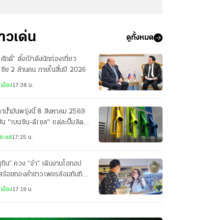
่าวเด่น
ดูทั้งหมด
รศักดิ์” ตั้งเป้าดึงนักท่องเที่ยว
เซีย 2 ล้านคน ภายในสิ้นปี 2026
เมือง
17:38 น.
าน้ำมันพรุ่งนี้ 8 สิงหาคม 2569
มัน "เบนซิน-ดีเซล" แต่ละปั๊มลิตร
ท่าไร
ระแส
17:25 น.
ุทิน” ควง “จ๋า” เดินงานโอทอป
อสร้อยทองคำขาวเพชรล้อมทับทิม
บ่เซี่ยง ราคา 1.2 ล้านให้
เมือง
17:19 น.