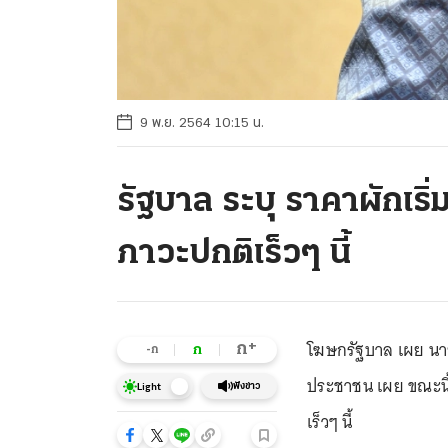
9 พ.ย. 2564 10:15 น.
รัฐบาล ระบุ ราคาผักเริ่ม
ภาวะปกติเร็วๆ นี้
โฆษกรัฐบาล เผย นายก
+
ก
ก
-ก
ประชาชน เผย ขณะนี้
ฟังข่าว
Light
เร็วๆ นี้