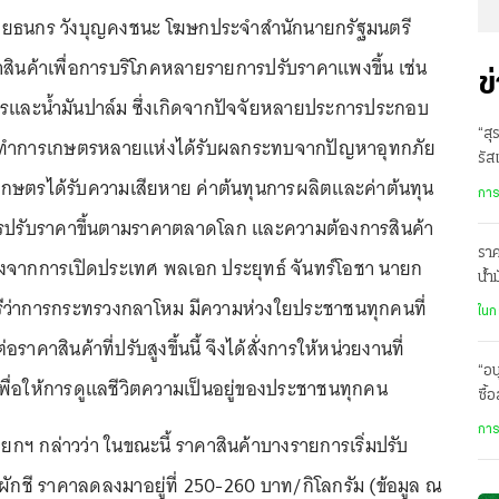
4 นายธนกร วังบุญคงชนะ โฆษกประจำสำนักนายกรัฐมนตรี
าสินค้าเพื่อการบริโภคหลายรายการปรับราคาแพงขึ้น เช่น
ข
สุกรและน้ำมันปาล์ม ซึ่งเกิดจากปัจจัยหลายประการประกอบ
“สุ
้นที่ทำการเกษตรหลายแห่งได้รับผลกระทบจากปัญหาอุทกภัย
รัส
กษตรได้รับความเสียหาย ค่าต้นทุนการผลิตและค่าต้นทุน
การ
 การปรับราคาขึ้นตามราคาตลาดโลก และความต้องการสินค้า
ราค
หลังจากการเปิดประเทศ พลเอก ประยุทธ์ จันทร์โอชา นายก
น้ำ
รีว่าการกระทรวงกลาโหม มีความห่วงใยประชาชนทุกคนที่
ละเ
ในก
าคาสินค้าที่ปรับสูงขึ้นนี้ จึงได้สั่งการให้หน่วยงานที่
“อน
เพื่อให้การดูแลชีวิตความเป็นอยู่ของประชาชนทุกคน
ซื้
กิน
การ
ฯ กล่าวว่า ในขณะนี้ ราคาสินค้าบางรายการเริ่มปรับ
ผักชี ราคาลดลงมาอยู่ที่ 250-260 บาท/กิโลกรัม (ข้อมูล ณ