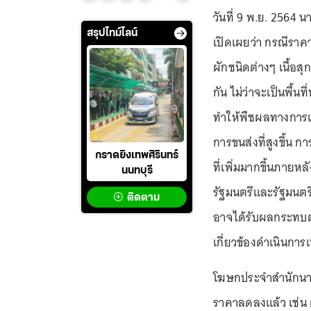
วันที่ 9 พ.ย. 256
สรุปไทม์ไลน์
เปิดเผยว่า กรณีราค
ผักชนิดต่างๆ เนื้อ
กัน ไม่ว่าจะเป็นพื
ทำให้พืชผลทางการเ
การขนส่งที่สูงขึ้น
กราดยิงเทพศิรินทร์
ที่เพิ่มมากขึ้นภาย
นนทบุรี
รัฐมนตรีและรัฐมนต
ติดตาม
อาจได้รับผลกระทบต่อร
เกี่ยวข้องดำเนินการ
โฆษกประจำสำนักนายก
ราคาลดลงแล้ว เช่น 