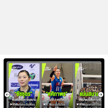
...
01:08
00:55
00:36