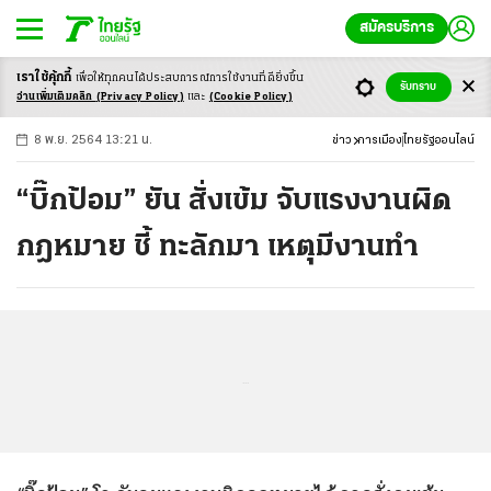
สมัครบริการ
เราใช้คุ้กกี้
เพื่อให้ทุกคนได้ประสบ
การณ์การใช้งานที่ดียิ่งขึ้น
+
ก
ก
-ก
รับทราบ
อ่านเพิ่มเติมคลิก
(Privacy Policy)
และ
(Cookie Policy)
8 พ.ย. 2564 13:21 น.
ข่าว
การเมือง
ไทยรัฐออนไลน์
“บิ๊กป้อม” ยัน สั่งเข้ม จับแรงงานผิด
กฎหมาย ชี้ ทะลักมา เหตุมีงานทำ
...