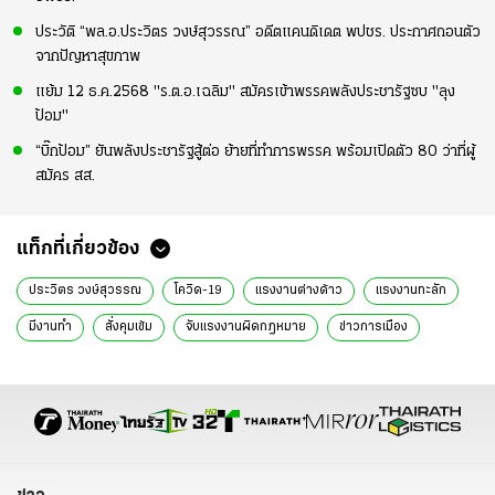
ประวัติ “พล.อ.ประวิตร วงษ์สุวรรณ” อดีตแคนดิเดต พปชร. ประกาศถอนตัว
จากปัญหาสุขภาพ
แย้ม 12 ธ.ค.2568 "ร.ต.อ.เฉลิม" สมัครเข้าพรรคพลังประชารัฐซบ "ลุง
ป้อม"
“บิ๊กป้อม” ยันพลังประชารัฐสู้ต่อ ย้ายที่ทำการพรรค พร้อมเปิดตัว 80 ว่าที่ผู้
สมัคร สส.
แท็กที่เกี่ยวข้อง
ประวิตร วงษ์สุวรรณ
โควิด-19
แรงงานต่างด้าว
แรงงานทะลัก
มีงานทำ
สั่งคุมเข้ม
จับแรงงานผิดกฎหมาย
ข่าวการเมือง
ข่าวการเมืองออนไลน์
ข่าวทั่วไป