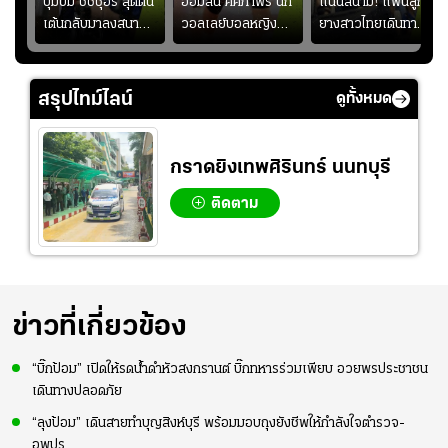
ก
บุ๋มบิ๋ม ชัชชุอร สุดตื่น
ออมสิน ศศิภาพร นัก
แน่นสนาม! แฟนลูก
เต้นกลับมาลงสนาม
วอลเลย์บอลหญิงทีม
ยางสาวไทยเดินทาง
ุ๋ม
ให้ทีมชาติ แอบกังวล
ชาติไทย หวังใช้ 2
เข้ามาเชียร์สาวไทย
ัง
จังหวะไม่เข้ากับเพื่อน
เกมที่เหลือ ปรับจู
อย่างคึกคัก เพื่อให้
ย
นระบบทีมก่อนลุยชิง
กำลังใจ ก่อนที่สาว
สรุปไทม์ไลน์
ดูทั้งหมด
แชมป์เอเชีย
ไทยจะคว้าชัย
กราดยิงเทพศิรินทร์ นนทบุรี
ติดตาม
ข่าวที่เกี่ยวข้อง
“บิ๊กป้อม” เปิดให้รดน้ำดำหัวสงกรานต์ บิ๊กทหารร่วมเพียบ อวยพรประชาชน
เดินทางปลอดภัย
“ลุงป้อม” เดินสายทำบุญสิงห์บุรี พร้อมมอบถุงยังชีพให้กำลังใจตำรวจ-
อพปร.