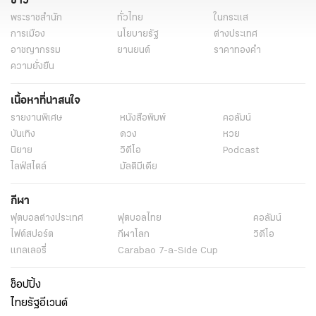
ข่าว
พระราชสำนัก
ทั่วไทย
ในกระแส
การเมือง
นโยบายรัฐ
ต่างประเทศ
อาชญากรรม
ยานยนต์
ราคาทองคำ
ความยั่งยืน
เนื้อหาที่น่าสนใจ
รายงานพิเศษ
หนังสือพิมพ์
คอลัมน์
บันเทิง
ดวง
หวย
นิยาย
วิดีโอ
Podcast
ไลฟ์สไตล์
มัลติมีเดีย
กีฬา
ฟุตบอลต่่างประเทศ
ฟุตบอลไทย
คอลัมน์
ไฟต์สปอร์ต
กีฬาโลก
วิดีโอ
แกลเลอรี่
Carabao 7-a-Side Cup
ช็อปปิ้ง
ไทยรัฐอีเวนต์