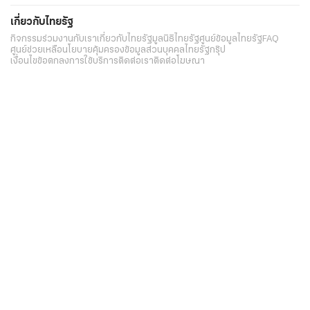
เกี่ยวกับไทยรัฐ
กิจกรรม
ร่วมงานกับเรา
เกี่ยวกับไทยรัฐ
มูลนิธิไทยรัฐ
ศูนย์ข้อมูลไทยรัฐ
FAQ
ศูนย์ช่วยเหลือ
นโยบายคุ้มครองข้อมูลส่วนบุคคลไทยรัฐกรุ๊ป
เงื่อนไขข้อตกลงการใช้บริการ
ติดต่อเรา
ติดต่อโฆษณา
ติดตามเราได้ที่
Application
My THAIRATH